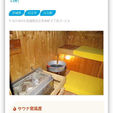
ミ2件）
茨城県
日立市
日立駅
〒317-0073 茨城県日立市幸町２丁目３−２５
サウナ室温度