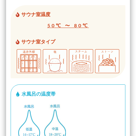
サウナ室温度
50℃ 〜 80℃
サウナ室タイプ
水風呂の温度帯