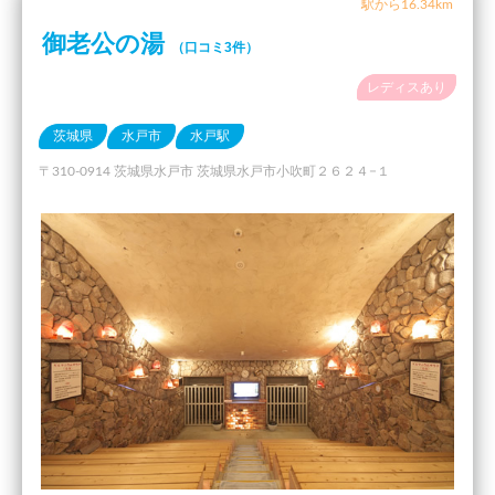
駅から16.34km
御老公の湯
（口コミ3件）
レディスあり
茨城県
水戸市
水戸駅
〒310-0914 茨城県水戸市 茨城県水戸市小吹町２６２４−１