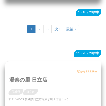
1 - 10
/ 23件中
1
2
3
次 ›
最後 »
11 - 20
/ 23件中
駅から15.12km
湯楽の里 日立店
茨城県
日立市
〒316-0005 茨城県日立市河原子町１丁目１−６