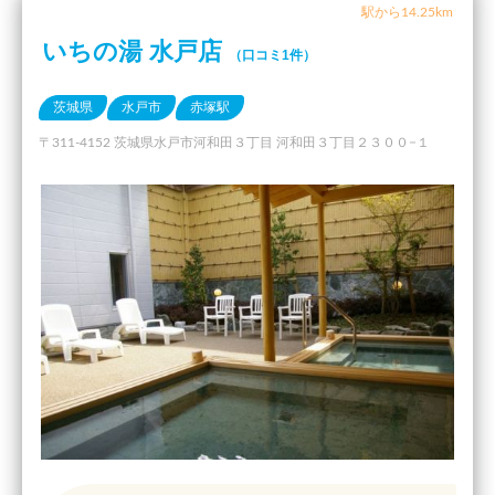
駅から14.25km
いちの湯 水戸店
（口コミ1件）
茨城県
水戸市
赤塚駅
〒311-4152 茨城県水戸市河和田３丁目 河和田３丁目２３００−１