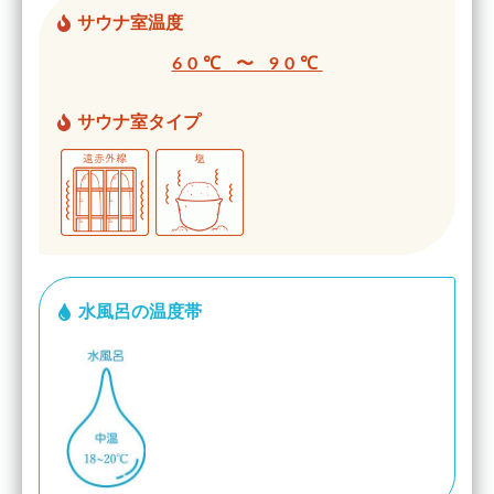
サウナ室温度
60℃ 〜 90℃
サウナ室タイプ
水風呂の温度帯