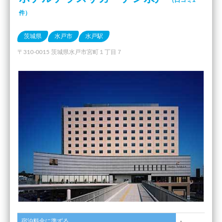
（口コミ1
件）
茨城県
水戸市
水戸駅
〒310-0015 茨城県水戸市宮町１丁目７
宿泊料金に準ずる
-