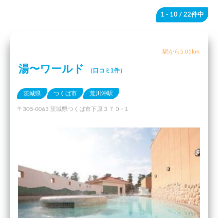
1 - 10
/ 22件中
駅から5.05km
湯〜ワールド
（口コミ1件）
茨城県
つくば市
荒川沖駅
〒305-0063 茨城県つくば市下原３７０−１