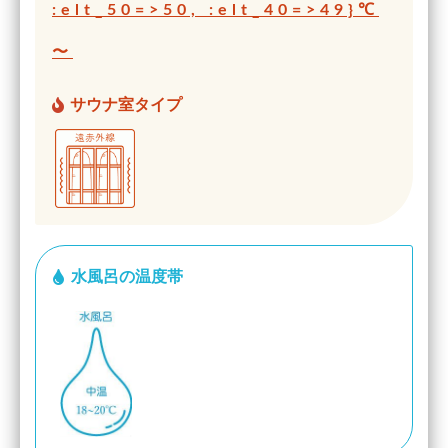
:elt_50=>50, :elt_40=>49}℃
〜
サウナ室タイプ
水風呂の温度帯