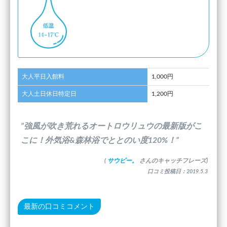
大人平日入館料
1,000円
大人土日休日特定日
1,200円
”強風が吹き荒れるオートロウリュウの最新版がこ
こに！外気浴&森林浴でととのい度120%！”
(
サウビー。
さんのキャッチフレーズ)
口コミ投稿日：2019.5.3
最新の口コミコメント