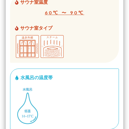
サウナ室温度
60℃ 〜 90℃
サウナ室タイプ
水風呂の温度帯