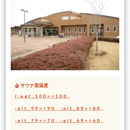
サウナ室温度
{:egt_100=>100,
:elt_99=>90, :elt_89=>80,
:elt_79=>70, :elt_69=>60,