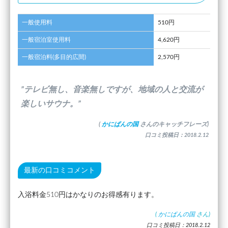
一般使用料
510円
一般宿泊室使用料
4,620円
一般宿泊料(多目的広間)
2,570円
”テレビ無し、音楽無しですが、地域の人と交流が
楽しいサウナ。”
(
かにぱんの国
さんのキャッチフレーズ)
口コミ投稿日：2018.2.12
最新の口コミコメント
入浴料金510円はかなりのお得感有ります。
(
かにぱんの国
さん)
口コミ投稿日：2018.2.12