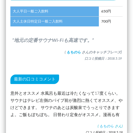
大人平日一般ご入館料
650円
大人土休日特定日一般ご入館料
700円
”地元の定番サウナWi-Fiも高速です。”
(
もちのら
さんのキャッチフレーズ)
口コミ投稿日：2018.5.19
最新の口コミコメント
意外とオススメ 水風呂も最近は冷たくなって17度くらい。
サウナはテレビ左側のパイプ前が激烈に熱くてオススメ、や
けどできます。 サウナのあとは炭酸泉でうっとりできます
よ。ご飯もぼちぼち。 日替わり定食がオススメ。漫画も有
(
もちのら
さん)
口コミ投稿日：2018.5.19