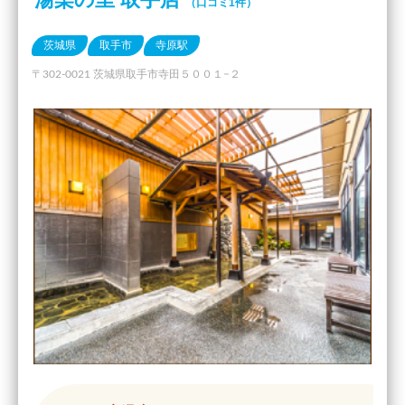
（口コミ1件）
茨城県
取手市
寺原駅
〒302-0021 茨城県取手市寺田５００１−２