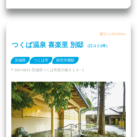
駅から10.01km
つくば温泉 喜楽里 別邸
（口コミ1件）
茨城県
つくば市
研究学園駅
〒305-0831 茨城県つくば市西大橋６１４−１