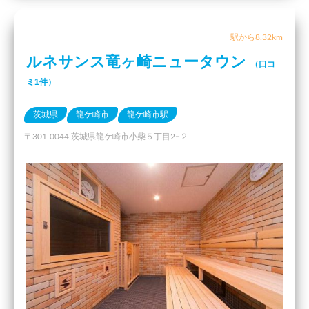
駅から8.32km
ルネサンス竜ヶ崎ニュータウン
（口コ
ミ1件）
茨城県
龍ケ崎市
龍ケ崎市駅
〒301-0044 茨城県龍ケ崎市小柴５丁目2−２