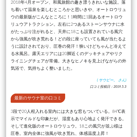
2018年4月オープン、和風旅館の趣き漂うきれいな施設。落
ち着いて温泉を楽しむところかと思いきや、オートロウリュ
ウの最新版がこんなところに！1時間に1回あるオートロウ
リュウアトラクション。左右に2つあるストーンサウナに水
がたっぷり注がれると、天井に18こも設置されている風穴
から強風が吹き荒れる！どの段に座っていても風が当たるよ
うに設計されており、圧巻の発汗！狭いけどちゃんと冷えて
る水風呂。露天エリアには20脚近くのデッキチェアやリク
ライニングチェアが常備。大きなヒノキを見上げながらの外
気浴で、気持ちよく整いました。
(
サウビー。
さん)
口コミ投稿日：2019.5.3
最新のサウナ室の口コミ
3段で20人程入れる室内には大きな窓もついている。84℃表
示でマイルドな印象だが、湿度もあり心地よく発汗できる。
そして進化版のオートロウリュウ。18この風穴が並ぶ様は
圧巻。室内全体に強風が吹き荒れ、体感温度上昇！