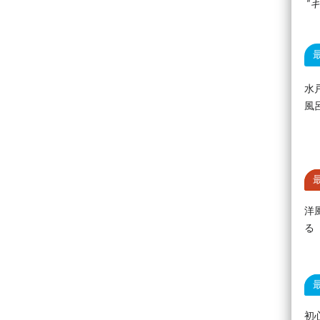
キ
水
風
洋
る
初