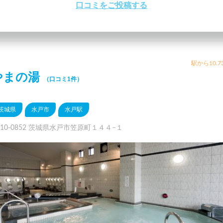
口コミをご投稿する
駅から10.7
やまの湯
（口コミ1件）
茨城県
水戸市
水戸駅
310-0852 茨城県水戸市笠原町１４４−１