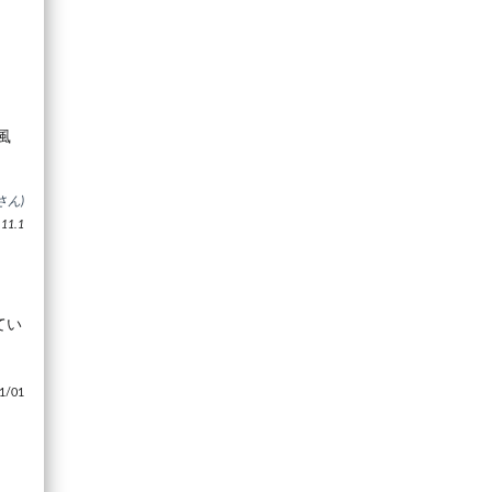
風
さん)
1.1
てい
/01