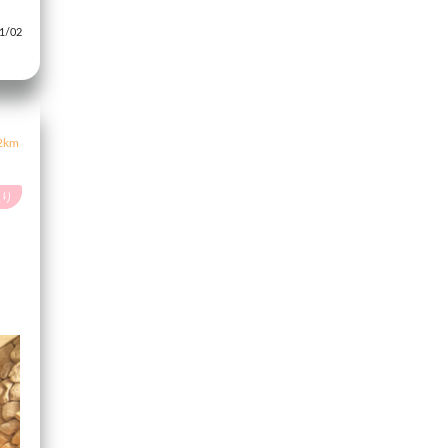
/02
2km
あり