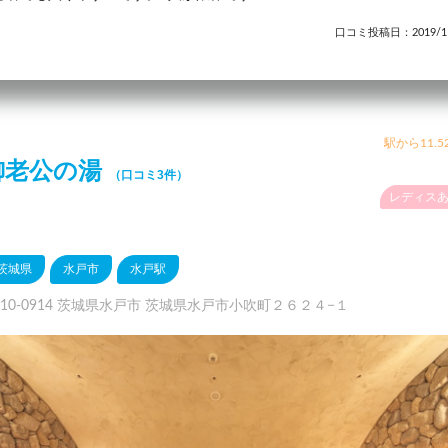
口コミ投稿日：2019/11
駅から11.5
御老公の湯
（口コミ3件）
レディス
茨城県
水戸市
水戸駅
310-0914 茨城県水戸市 茨城県水戸市小吹町２６２４−１