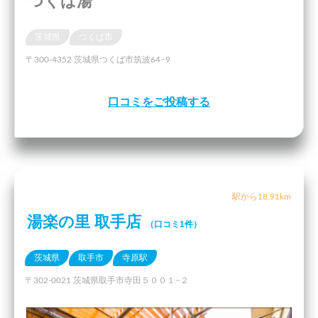
つくば湯
茨城県
つくば市
〒300-4352 茨城県つくば市筑波64−9
口コミをご投稿する
駅から18.91km
湯楽の里 取手店
（口コミ1件）
茨城県
取手市
寺原駅
〒302-0021 茨城県取手市寺田５００１−２