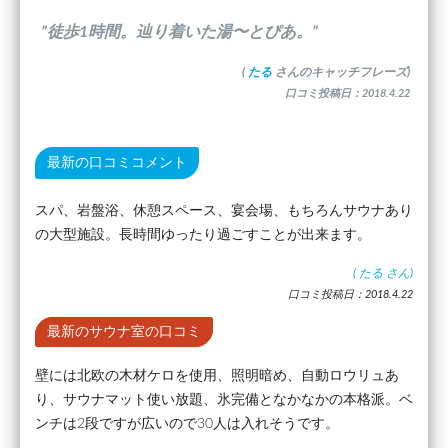
”徒歩1時間。辿り着いた湯〜とぴあ。”
(
たる
さんのキャッチフレーズ)
口コミ投稿日：2018.4.22
最新の口コミコメント
スパ、岩盤浴、休憩スペース、宴会場、もちろんサウナあり
の大型施設。長時間ゆったり過ごすことが出来ます。
(
たる
さん)
口コミ投稿日：2018.4.22
最新のサウナ室の口コミ
壁には北欧の木材ケロを使用、照明暗め、自動ロウリュあ
り、サウナマット使い放題、氷完備となかなかの本格派。ベ
ンチは2段ですが広いので30人は入れそうです。