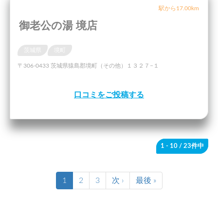
駅から17.00km
御老公の湯 境店
茨城県
境町
〒306-0433 茨城県猿島郡境町（その他）１３２７−１
口コミをご投稿する
1 - 10
/ 23件中
1
2
3
次 ›
最後 »