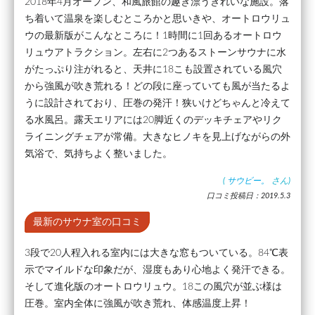
2018年4月オープン、和風旅館の趣き漂うきれいな施設。落
ち着いて温泉を楽しむところかと思いきや、オートロウリュ
ウの最新版がこんなところに！1時間に1回あるオートロウ
リュウアトラクション。左右に2つあるストーンサウナに水
がたっぷり注がれると、天井に18こも設置されている風穴
から強風が吹き荒れる！どの段に座っていても風が当たるよ
うに設計されており、圧巻の発汗！狭いけどちゃんと冷えて
る水風呂。露天エリアには20脚近くのデッキチェアやリク
ライニングチェアが常備。大きなヒノキを見上げながらの外
気浴で、気持ちよく整いました。
(
サウビー。
さん)
口コミ投稿日：2019.5.3
最新のサウナ室の口コミ
3段で20人程入れる室内には大きな窓もついている。84℃表
示でマイルドな印象だが、湿度もあり心地よく発汗できる。
そして進化版のオートロウリュウ。18この風穴が並ぶ様は
圧巻。室内全体に強風が吹き荒れ、体感温度上昇！