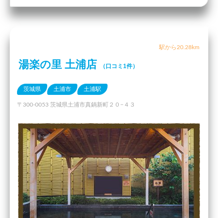
駅から20.28km
湯楽の里 土浦店
（口コミ1件）
茨城県
土浦市
土浦駅
〒300-0053 茨城県土浦市真鍋新町２０−４３