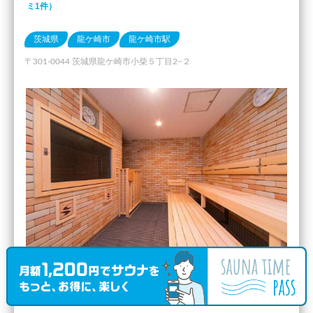
ミ1件）
茨城県
龍ケ崎市
龍ケ崎市駅
〒301-0044 茨城県龍ケ崎市小柴５丁目2−２
会員料金に準ずる
-