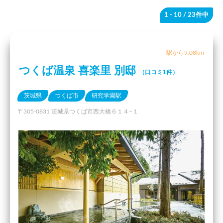
1 - 10
/ 23件中
駅から9.08km
つくば温泉 喜楽里 別邸
（口コミ1件）
茨城県
つくば市
研究学園駅
〒305-0831 茨城県つくば市西大橋６１４−１