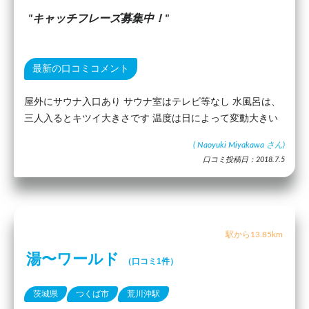
キャッチフレーズ募集中！
最新の口コミコメント
屋外にサウナ入口あり サウナ室はテレビ等なし 水風呂は、
三人入るとキツイ大きさです 温度は日によって変動大きい
(
Naoyuki Miyakawa
さん)
口コミ投稿日：2018.7.5
駅から13.85km
湯〜ワールド
（口コミ1件）
茨城県
つくば市
荒川沖駅