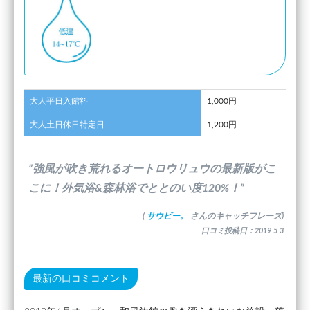
大人平日入館料
1,000円
大人土日休日特定日
1,200円
”強風が吹き荒れるオートロウリュウの最新版がこ
こに！外気浴&森林浴でととのい度120%！”
(
サウビー。
さんのキャッチフレーズ)
口コミ投稿日：2019.5.3
最新の口コミコメント