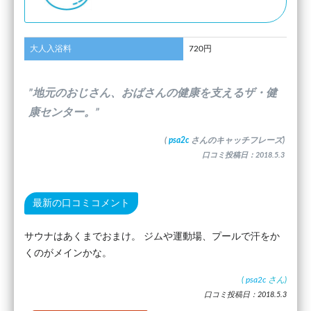
大人入浴料
720円
”地元のおじさん、おばさんの健康を支えるザ・健
康センター。”
(
psa2c
さんのキャッチフレーズ)
口コミ投稿日：2018.5.3
最新の口コミコメント
サウナはあくまでおまけ。 ジムや運動場、プールで汗をか
くのがメインかな。
(
psa2c
さん)
口コミ投稿日：2018.5.3