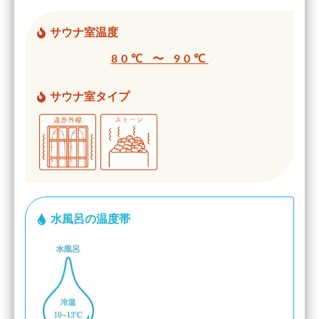
サウナ室温度
80℃ 〜 90℃
サウナ室タイプ
水風呂の温度帯