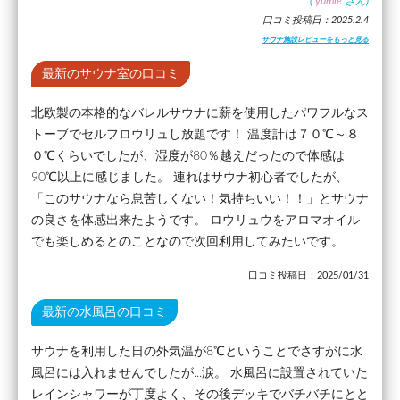
(
yumie
さん)
口コミ投稿日：2025.2.4
サウナ施設レビューをもっと見る
最新のサウナ室の口コミ
北欧製の本格的なバレルサウナに薪を使用したパワフルなス
トーブでセルフロウリュし放題です！ 温度計は７０℃～８
０℃くらいでしたが、湿度が80％越えだったので体感は
90℃以上に感じました。 連れはサウナ初心者でしたが、
「このサウナなら息苦しくない！気持ちいい！！」とサウナ
の良さを体感出来たようです。 ロウリュウをアロマオイル
でも楽しめるとのことなので次回利用してみたいです。
口コミ投稿日：2025/01/31
最新の水風呂の口コミ
サウナを利用した日の外気温が8℃ということでさすがに水
風呂には入れませんでしたが...涙。 水風呂に設置されていた
レインシャワーが丁度よく、その後デッキでバチバチにとと