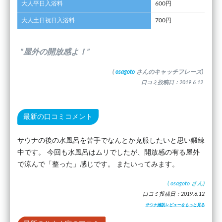
大人平日入浴料
600円
大人土日祝日入浴料
700円
”屋外の開放感よ！”
(
osagoto
さんのキャッチフレーズ)
口コミ投稿日：2019.6.12
最新の口コミコメント
サウナの後の水風呂を苦手でなんとか克服したいと思い鍛練
中です。 今回も水風呂はムリでしたが、開放感の有る屋外
で涼んで「整った」感じです。 またいってみます。
(
osagoto
さん)
口コミ投稿日：2019.6.12
サウナ施設レビューをもっと見る