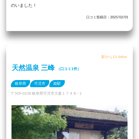
のいました！
口コミ投稿日：2025/02/01
駅から13.46km
天然温泉 三峰
（口コミ1件）
岐阜県
可児市
姫駅
〒509-0238 岐阜県可児市大森１７４８−１