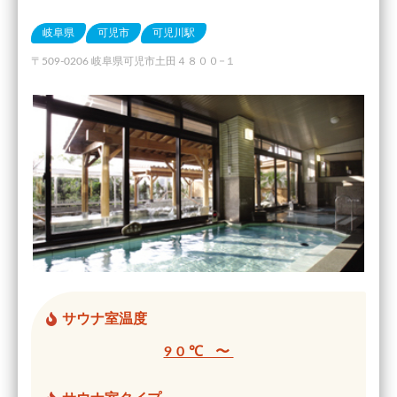
岐阜県
可児市
可児川駅
〒509-0206 岐阜県可児市土田４８００−１
サウナ室温度
90℃ 〜