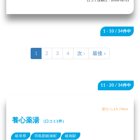
口コミ投稿日：2018/02/21
1 - 10
/ 34件中
1
2
3
4
次 ›
最後 »
11 - 20
/ 34件中
駅から14.74km
養心薬湯
（口コミ1件）
岐阜県
羽島郡岐南町
岐南駅