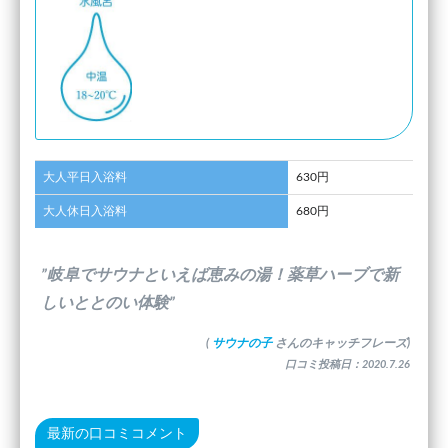
大人平日入浴料
630円
大人休日入浴料
680円
”岐阜でサウナといえば恵みの湯！薬草ハーブで新
しいととのい体験”
(
サウナの子
さんのキャッチフレーズ)
口コミ投稿日：2020.7.26
最新の口コミコメント