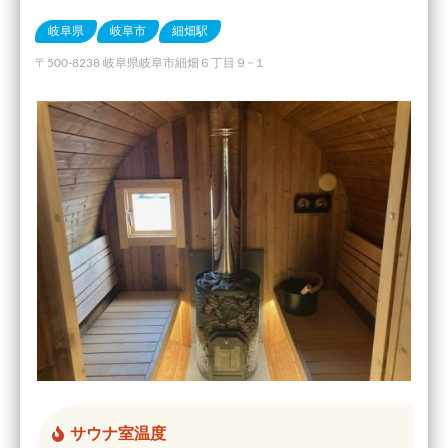
岐阜県
岐阜市
細畑駅
〒500-8238 岐阜県岐阜市細畑６丁目９−１
サウナ室温度