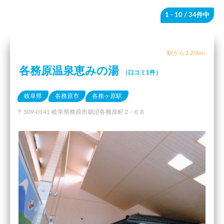
1 - 10
/ 34件中
駅から3.25km
各務原温泉恵みの湯
（口コミ1件）
岐阜県
各務原市
各務ヶ原駅
〒509-0141 岐阜県務原市鵜沼各務原町２−６８