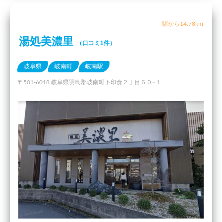
駅から14.78km
湯処美濃里
（口コミ1件）
岐阜県
岐南町
岐南駅
〒501-6018 岐阜県羽島郡岐南町下印食２丁目６０−１