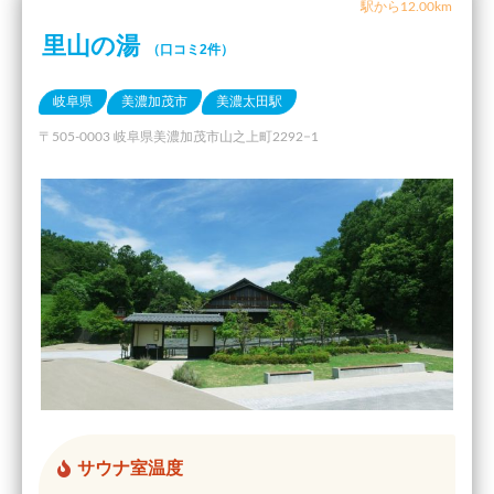
駅から12.00km
里山の湯
（口コミ2件）
岐阜県
美濃加茂市
美濃太田駅
〒505-0003 岐阜県美濃加茂市山之上町2292−1
サウナ室温度