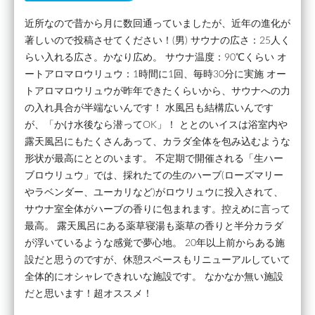
近所なので昔から月に数回通っていましたが、近年の進化が
著しいので投稿させてください！(男) サウナの広さ：25人く
らい入れる広さ。かなり広め。 サウナ温度：90℃くらい オ
ートアロマロウリュウ：1時間に1回、毎時30分に実施 オー
トアロマロウリュウが昨年できたくらいから、サウナへの力
の入れ具合が半端ないんです！ 水風呂も結構広いんです
が、「かけ水後なら潜ってOK」！ ととのいイスは浴室内や
露天風呂にもたくさんあって、カラダ全体を包み込むような
形状が最高にととのいます。 不定期で開催される「生ハー
ブロウリュウ」では、採れたての生のハーブ(ローズマリー
やラベンダー、ユーカリなど)がロウリュウに投入されて、
サウナ室全体がハーブの香りに包まれます。控えめに言って
最高。 露天風呂にある薬草寝湯も薬草の香りと半分カラダ
が浮いているような感覚で夢心地。 20年以上前からある施
設だと思うのですが、休憩スペースもリニューアルしていて
全体的にオシャレできれいな施設です。 なかなか無い施設
だと思います！超オススメ！