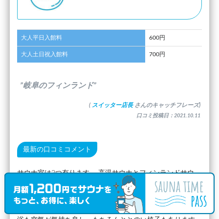
大人平日入館料
600円
大人土日祝入館料
700円
”岐阜のフィンランド”
(
スイッター店長
さんのキャッチフレーズ)
口コミ投稿日：2021.10.11
最新の口コミコメント
サウナ室は2つ有ります。 高温サウナとフィンランドサウ
ナ。 フィンランドサウナにはセルフロウリュと追い蒸しボ
タンで室内に熱波を送る事ができます。 水風呂は12°、かな
り低めです。 岐阜は水が豊富なので、質も良いです。 外気