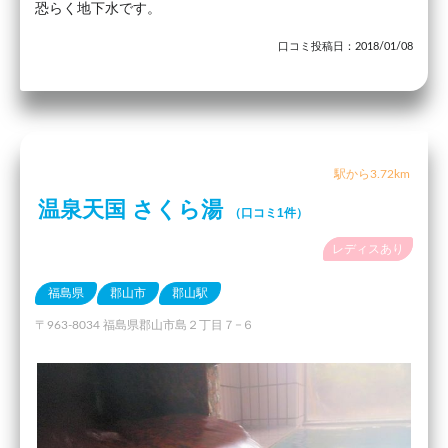
恐らく地下水です。
口コミ投稿日：2018/01/08
駅から3.72km
温泉天国 さくら湯
（口コミ1件）
レディスあり
福島県
郡山市
郡山駅
〒963-8034 福島県郡山市島２丁目７−６