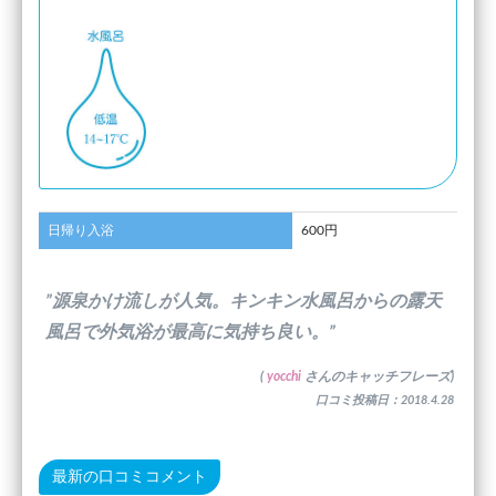
日帰り入浴
600円
”源泉かけ流しが人気。キンキン水風呂からの露天
風呂で外気浴が最高に気持ち良い。”
(
yocchi
さんのキャッチフレーズ)
口コミ投稿日：2018.4.28
最新の口コミコメント