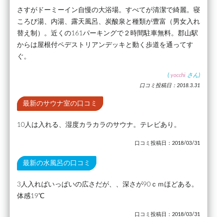
さすがドーミーイン自慢の大浴場。すべてが清潔で綺麗。寝
ころび湯、内湯、露天風呂、炭酸泉と種類が豊富（男女入れ
替え制）。近くの161パーキングで２時間駐車無料。郡山駅
からは屋根付ペデストリアンデッキと動く歩道を通ってす
ぐ。
(
yocchi
さん)
口コミ投稿日：2018.3.31
最新のサウナ室の口コミ
10人は入れる、湿度カラカラのサウナ。テレビあり。
口コミ投稿日：2018/03/31
最新の水風呂の口コミ
3人入ればいっぱいの広さだが、、深さが90ｃｍほどある。
体感19℃
口コミ投稿日：2018/03/31