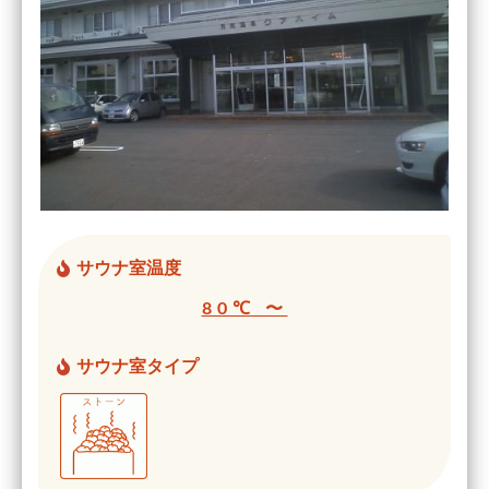
サウナ室温度
80℃ 〜
サウナ室タイプ