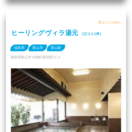
駅から3.36km
ヒーリングヴィラ湯元
（口コミ1件）
福島県
郡山市
郡山駅
福島県郡山市大槻町堀切西11-3