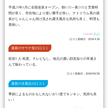
平成28年6月に全面改装オープン。朝6:30～夜0:00と営業時
間が長く、市街地により使い勝手が良い。ナトリウム系の源
泉がじゃんじゃん掛け流され露天風呂も気持ち良く、料理も
美味い。
(
yocchi
さん)
口コミ投稿日：2018.4.28
最新のサウナ室の口コミ
収容8 人 程度。テレビなし。地元の濃い顔見知りの常連さ
んで賑わっている。
口コミ投稿日：2018/04/28
最新の水風呂の口コミ
季節によるものかもしれないが14度でキンキン。気持ち良
い！