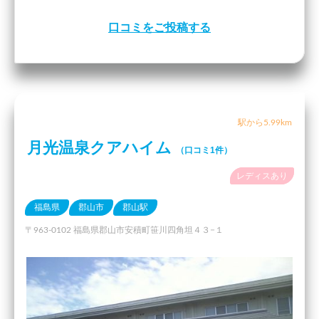
口コミをご投稿する
駅から5.99km
月光温泉クアハイム
（口コミ1件）
レディスあり
福島県
郡山市
郡山駅
〒963-0102 福島県郡山市安積町笹川四角坦４３−１