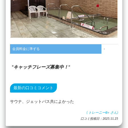
会員料金に準ずる
-
キャッチフレーズ募集中！
最新の口コミコメント
サウナ、ジェットバス共によかった
(
トレーニーB+
さん)
口コミ投稿日：2025.11.25