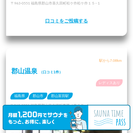
〒963-0551 福島県郡山市喜久田町松ケ作松ケ作１５−１
口コミをご投稿する
駅から7.08km
郡山温泉
（口コミ1件）
レディスあり
福島県
郡山市
郡山富田駅
〒963-0201 福島県郡山市大槻町西勝ノ木３８−１