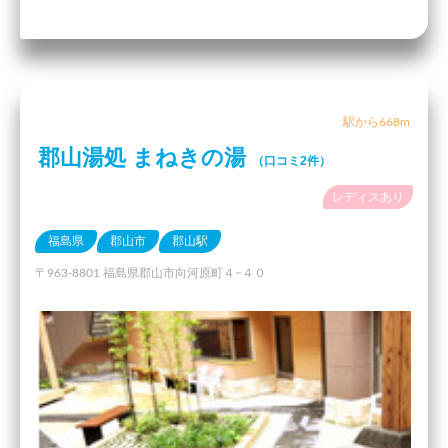
駅から668m
郡山湯処 まねきの湯
（口コミ2件）
レディスあり
福島県
郡山市
郡山駅
〒963-8801 福島県郡山市向河原町４−４０