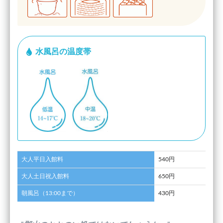
水風呂の温度帯
大人平日入館料
540円
大人土日祝入館料
650円
朝風呂（13:00まで）
430円