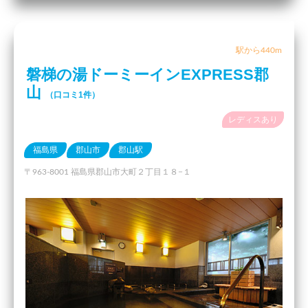
駅から440m
磐梯の湯ドーミーインEXPRESS郡
山
（口コミ1件）
レディスあり
福島県
郡山市
郡山駅
〒963-8001 福島県郡山市大町２丁目１８−１