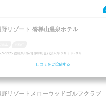
星野リゾート 磐梯山温泉ホテル
福島県
磐梯町
969-3396 福島県耶麻郡磐梯町更科清水平６８３８−６８
口コミをご投稿する
星野リゾートメローウッドゴルフクラブ