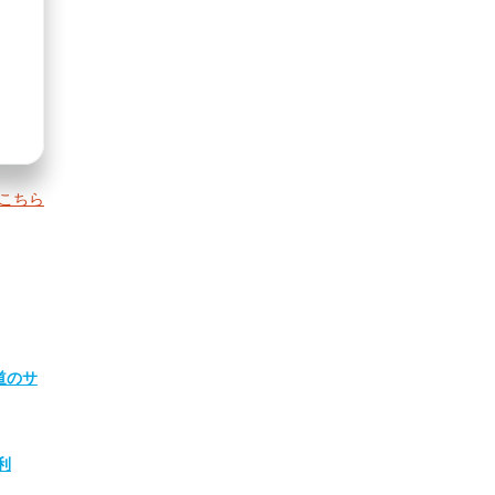
こちら
道のサ
利