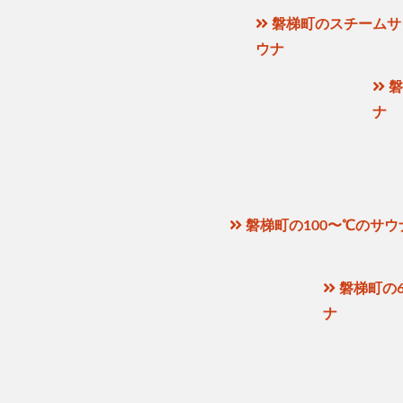
磐梯町のスチームサ
ウナ
磐
ナ
磐梯町の100〜℃のサウ
磐梯町の6
ナ