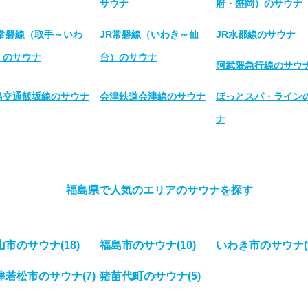
サウナ
府・盛岡）のサウナ
R常磐線（取手～いわ
JR常磐線（いわき～仙
JR水郡線のサウナ
）のサウナ
台）のサウナ
阿武隈急行線のサウ
島交通飯坂線のサウナ
会津鉄道会津線のサウナ
ほっとスパ・ライン
ナ
福島県で人気のエリアのサウナを探す
山市のサウナ
(18)
福島市のサウナ
(10)
いわき市のサウナ
津若松市のサウナ
(7)
猪苗代町のサウナ
(5)