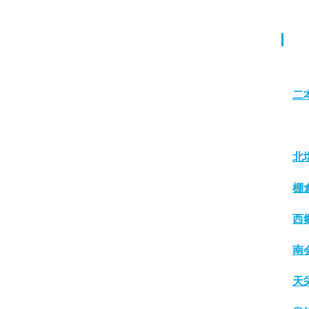
二
北
棚
西
南
天