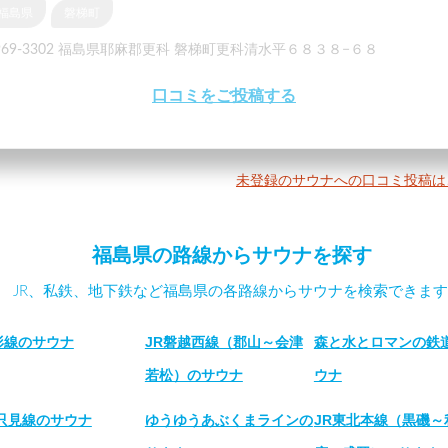
福島県
磐梯町
969-3302 福島県耶麻郡更科 磐梯町更科清水平６８３８−６８
口コミをご投稿する
未登録のサウナへの口コミ投稿は
福島県の路線からサウナを探す
JR、私鉄、地下鉄など福島県の各路線からサウナを検索できます
形線のサウナ
JR磐越西線（郡山～会津
森と水とロマンの鉄
若松）のサウナ
ウナ
R只見線のサウナ
ゆうゆうあぶくまラインの
JR東北本線（黒磯～