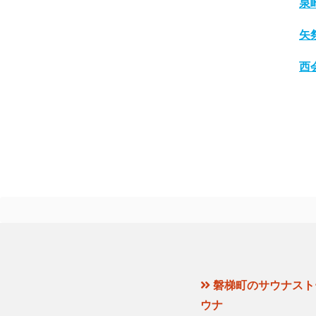
泉
矢
西
磐梯町のサウナスト
ウナ