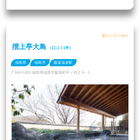
駅から17.72km
摺上亭大鳥
（口コミ1件）
福島県
福島市
飯坂温泉駅
〒960-0201 福島県福島市飯坂町中ノ内２４−３