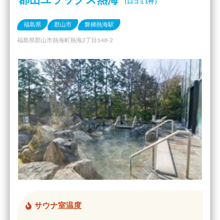
（口コミ1件）
福島県
郡山市
磐梯熱海駅
福島県郡山市熱海町熱海2丁目148-2
サウナ室温度