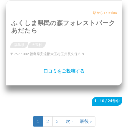
駅から15.51km
ふくしま県民の森フォレストパーク
あだたら
福島県
大玉村
〒969-1302 福島県安達郡大玉村玉井長久保６８
口コミをご投稿する
1 - 10
/ 24件中
1
2
3
次 ›
最後 »