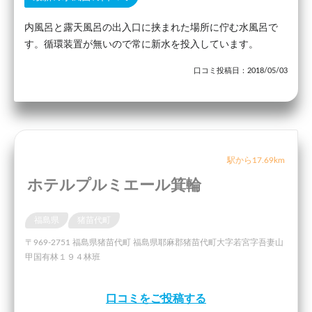
内風呂と露天風呂の出入口に挟まれた場所に佇む水風呂で
す。循環装置が無いので常に新水を投入しています。
口コミ投稿日：2018/05/03
駅から17.69km
ホテルプルミエール箕輪
福島県
猪苗代町
〒969-2751 福島県猪苗代町 福島県耶麻郡猪苗代町大字若宮字吾妻山
甲国有林１９４林班
口コミをご投稿する