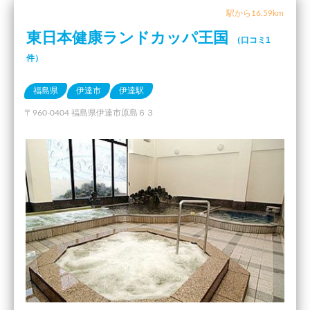
駅から16.59km
東日本健康ランドカッパ王国
（口コミ1
件）
福島県
伊達市
伊達駅
〒960-0404 福島県伊達市原島６３