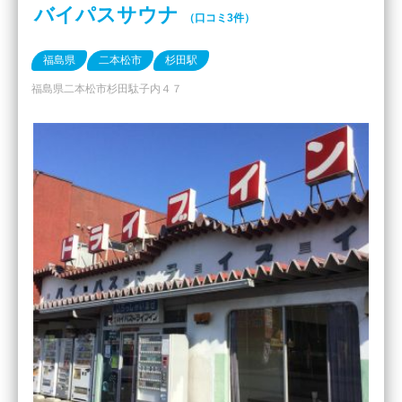
バイパスサウナ
（口コミ3件）
福島県
二本松市
杉田駅
福島県二本松市杉田駄子内４７