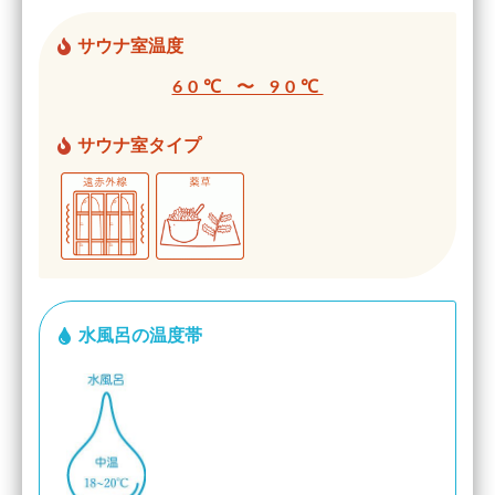
サウナ室温度
60℃ 〜 90℃
サウナ室タイプ
水風呂の温度帯