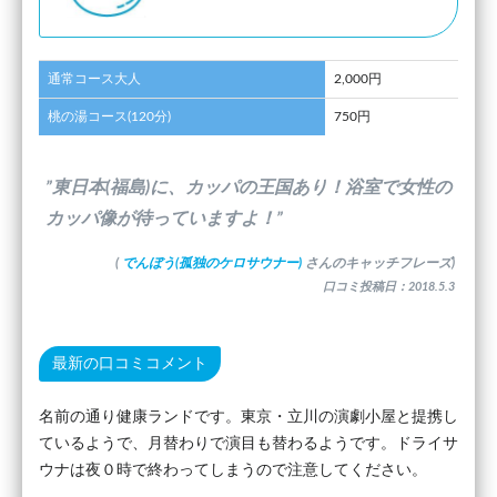
通常コース大人
2,000円
桃の湯コース(120分)
750円
”東日本(福島)に、カッパの王国あり！浴室で女性の
カッパ像が待っていますよ！”
(
でんぼう(孤独のケロサウナー)
さんのキャッチフレーズ)
口コミ投稿日：2018.5.3
最新の口コミコメント
名前の通り健康ランドです。東京・立川の演劇小屋と提携し
ているようで、月替わりで演目も替わるようです。ドライサ
ウナは夜０時で終わってしまうので注意してください。