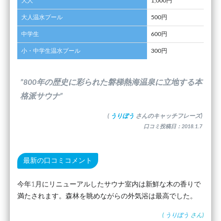
大人
1,000円
大人温水プール
500円
中学生
600円
小・中学生温水プール
300円
”800年の歴史に彩られた磐梯熱海温泉に立地する本
格派サウナ”
(
うりぼう
さんのキャッチフレーズ)
口コミ投稿日：2018.1.7
最新の口コミコメント
今年1月にリニューアルしたサウナ室内は新鮮な木の香りで
満たされます。森林を眺めながらの外気浴は最高でした。
(
うりぼう
さん)