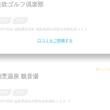
矢吹ゴルフ倶楽部
福島県
矢吹町
969-0262 福島県矢吹町 福島県西白河郡矢吹町松房３１４
口コミをご投稿する
駅から7.0
割烹温泉 観音湯
福島県
矢吹町
969-0283 福島県西白河郡矢吹町南町１８２−７