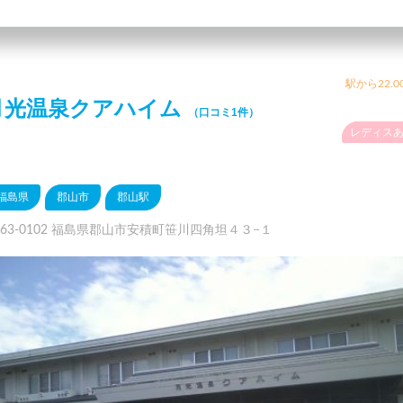
駅から22.0
月光温泉クアハイム
（口コミ1件）
レディス
福島県
郡山市
郡山駅
963-0102 福島県郡山市安積町笹川四角坦４３−１