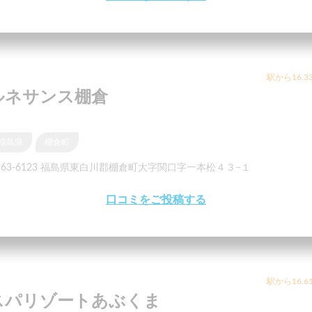
駅から16.3
ルネサンス棚倉
福島県
棚倉町
963-6123 福島県東白川郡棚倉町大字関口字一本松４３−１
口コミをご投稿する
駅から16.6
スパリゾートあぶくま