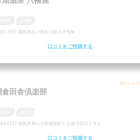
母畑温泉 八幡屋
福島県
石川町
963-7831 福島県石川郡石川町大字母畑
口コミをご投稿する
駅から16.2
棚倉田舎倶楽部
福島県
棚倉町
963-6122 福島県東白川郡棚倉町仁公儀川原田２８６
口コミをご投稿する