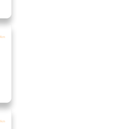
0km
3km