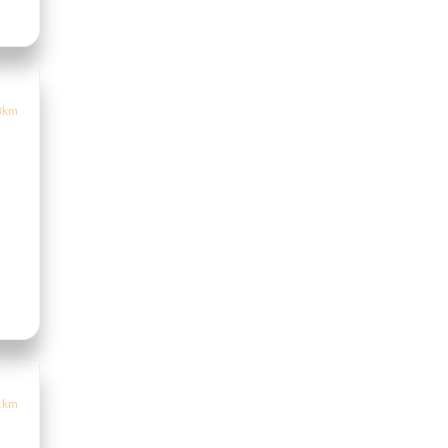
3km
1km