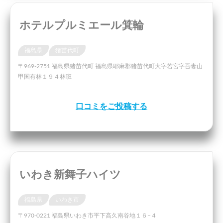
ホテルプルミエール箕輪
福島県
猪苗代町
〒969-2751 福島県猪苗代町 福島県耶麻郡猪苗代町大字若宮字吾妻山
甲国有林１９４林班
口コミをご投稿する
いわき新舞子ハイツ
福島県
いわき市
〒970-0221 福島県いわき市平下高久南谷地１６−４