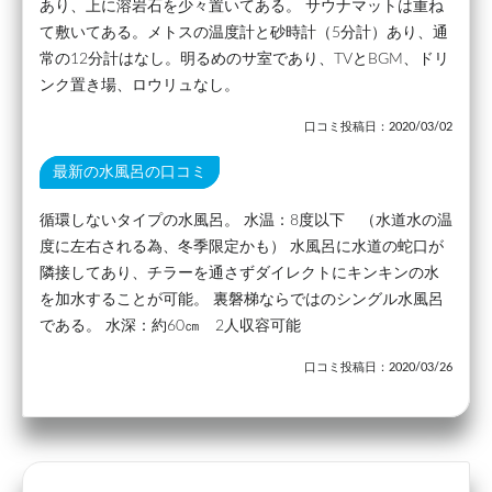
あり、上に溶岩石を少々置いてある。 サウナマットは重ね
て敷いてある。メトスの温度計と砂時計（5分計）あり、通
常の12分計はなし。明るめのサ室であり、TVとBGM、ドリ
ンク置き場、ロウリュなし。
口コミ投稿日：2020/03/02
最新の水風呂の口コミ
循環しないタイプの水風呂。 水温：8度以下 （水道水の温
度に左右される為、冬季限定かも） 水風呂に水道の蛇口が
隣接してあり、チラーを通さずダイレクトにキンキンの水
を加水することが可能。 裏磐梯ならではのシングル水風呂
である。 水深：約60㎝ 2人収容可能
口コミ投稿日：2020/03/26