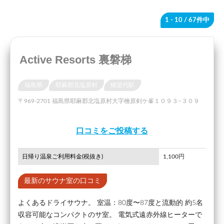
1 - 10
/ 67件中
Active Resorts 裏磐梯
福島県
耶麻郡北塩原村
猪苗代駅
〒969-2701 福島県耶麻郡北塩原村大字檜原剣ケ峯１０９３−３０９
口コミをご投稿する
日帰り温泉ご利用料金(税抜き)
1,100円
最新のサウナ室の口コミ
よくあるドライサウナ。 室温：80度〜87度と流動的 約5名
収容可能なコンパクトのサ室。 電気式遠赤外線ヒーターで