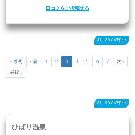
口コミをご投稿する
21 - 30
/ 67件中
« 最初
‹ 前
1
2
3
4
5
6
7
次 ›
最後 »
31 - 40
/ 67件中
ひばり温泉