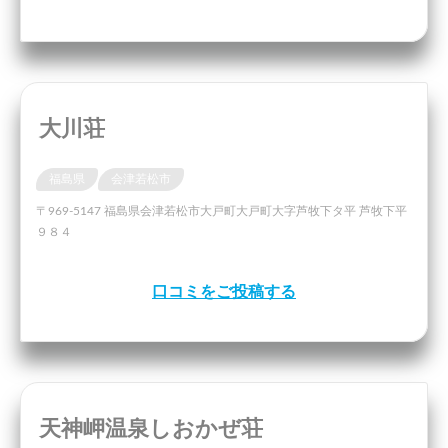
大川荘
福島県
会津若松市
〒969-5147 福島県会津若松市大戸町大戸町大字芦牧下タ平 芦牧下平
９８４
口コミをご投稿する
天神岬温泉しおかぜ荘