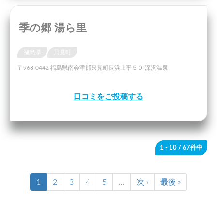
季の郷 湯ら里
福島県
只見町
〒968-0442 福島県南会津郡只見町長浜上平５０ 深沢温泉
口コミをご投稿する
1 - 10
/ 67件中
1
2
3
4
5
…
次 ›
最後 »