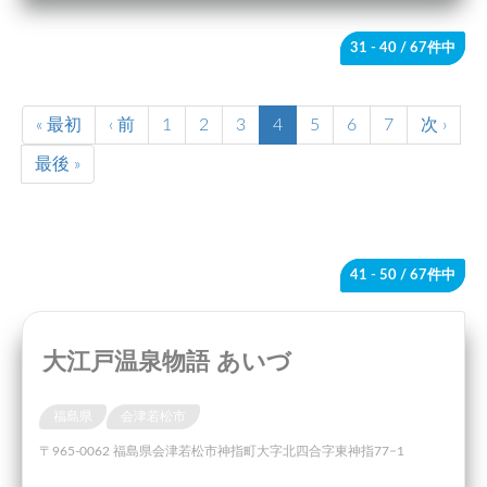
31 - 40
/ 67件中
« 最初
‹ 前
1
2
3
4
5
6
7
次 ›
最後 »
41 - 50
/ 67件中
大江戸温泉物語 あいづ
福島県
会津若松市
〒965-0062 福島県会津若松市神指町大字北四合字東神指77−1