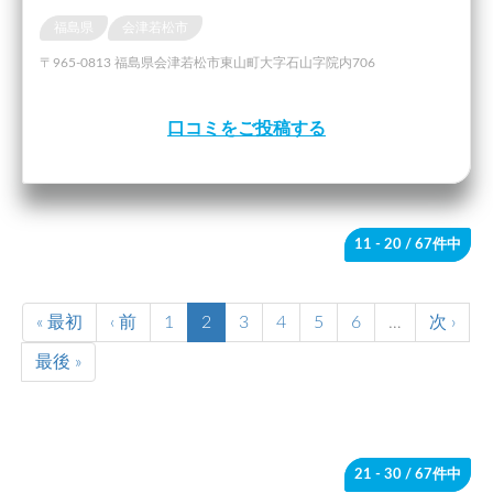
福島県
会津若松市
〒965-0813 福島県会津若松市東山町大字石山字院内706
口コミをご投稿する
11 - 20
/ 67件中
« 最初
‹ 前
1
2
3
4
5
6
…
次 ›
最後 »
21 - 30
/ 67件中