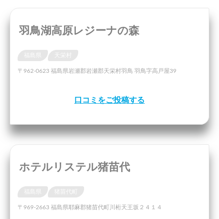
羽鳥湖高原レジーナの森
福島県
天栄村
〒962-0623 福島県岩瀬郡岩瀬郡天栄村羽鳥 羽鳥字高戸屋39
口コミをご投稿する
ホテルリステル猪苗代
福島県
猪苗代町
〒969-2663 福島県耶麻郡猪苗代町川桁天王坂２４１４