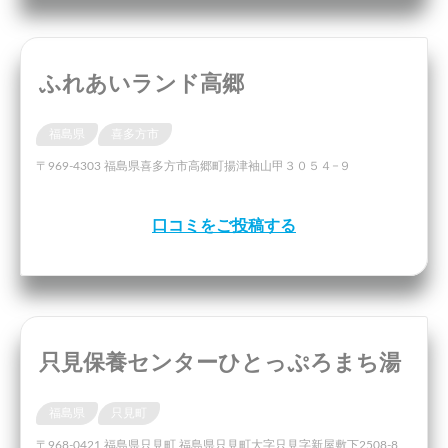
ふれあいランド高郷
福島県
喜多方市
〒969-4303 福島県喜多方市高郷町揚津袖山甲３０５４−９
口コミをご投稿する
只見保養センターひとっぷろまち湯
福島県
只見町
〒968-0421 福島県只見町 福島県只見町大字只見字新屋敷下2508-8