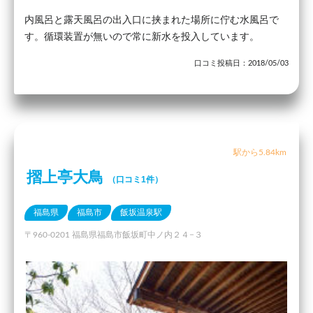
内風呂と露天風呂の出入口に挟まれた場所に佇む水風呂で
す。循環装置が無いので常に新水を投入しています。
口コミ投稿日：2018/05/03
駅から5.84km
摺上亭大鳥
（口コミ1件）
福島県
福島市
飯坂温泉駅
〒960-0201 福島県福島市飯坂町中ノ内２４−３