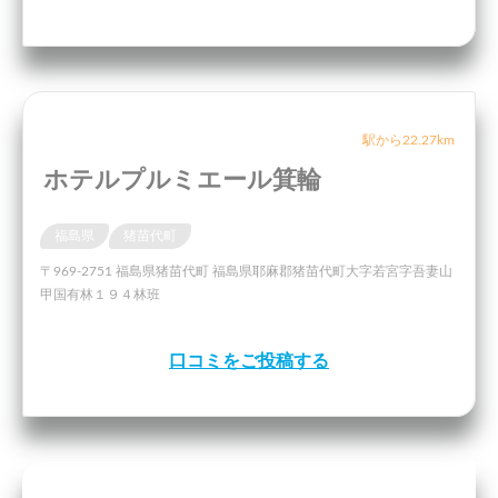
駅から22.27km
ホテルプルミエール箕輪
福島県
猪苗代町
〒969-2751 福島県猪苗代町 福島県耶麻郡猪苗代町大字若宮字吾妻山
甲国有林１９４林班
口コミをご投稿する