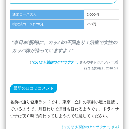
通常コース大人
2,000円
桃の湯コース(120分)
750円
”東日本(福島)に、カッパの王国あり！浴室で女性の
カッパ像が待っていますよ！”
(
でんぼう(孤独のケロサウナー)
さんのキャッチフレーズ)
口コミ投稿日：2018.5.3
最新の口コミコメント
名前の通り健康ランドです。東京・立川の演劇小屋と提携し
ているようで、月替わりで演目も替わるようです。ドライサ
ウナは夜０時で終わってしまうので注意してください。
(
でんぼう(孤独のケロサウナー)
さん)