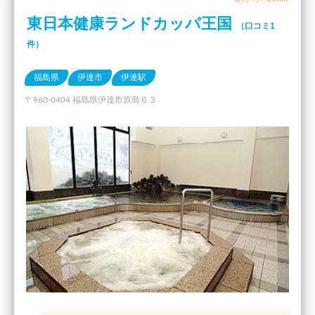
東日本健康ランドカッパ王国
（口コミ1
件）
福島県
伊達市
伊達駅
〒960-0404 福島県伊達市原島６３