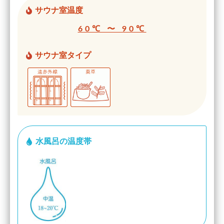
サウナ室温度
60℃ 〜 90℃
サウナ室タイプ
水風呂の温度帯