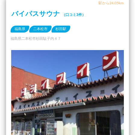
駅から24.05km
バイパスサウナ
（口コミ3件）
福島県
二本松市
杉田駅
福島県二本松市杉田駄子内４７