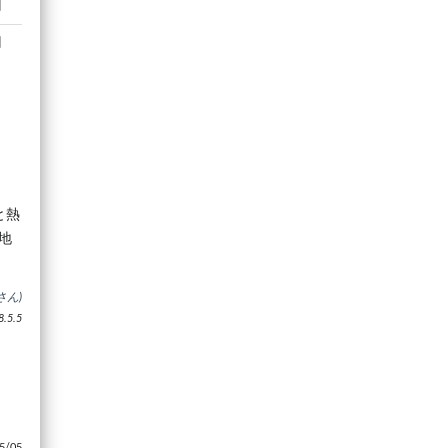
円
円
と熱
地
さん)
5.5
/05