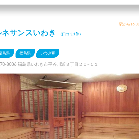
駅から16.3
ルネサンスいわき
（口コミ1件）
福島県
福島県
いわき駅
970-8036 福島県いわき市平谷川瀬３丁目２０−１１