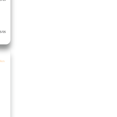
/05
3km