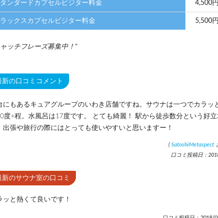
タンダードカプセルビジター料金
4,500
ラックスカプセルビジター料金
5,500
ャッチフレーズ募集中！
最新の口コミコメント
台にもあるキュアグループのいわき店舗ですね。サウナは一つでカラッ
90度+程。水風呂は17度です。 とても綺麗！ 駅から徒歩数分という好立
、出張や旅行の際にはとっても使いやすいと思いますー！
(
SatoshiMetaspect
口コミ投稿日：2018.
最新のサウナ室の口コミ
ラッと熱くて良いです！
口コミ投稿日：2018/05