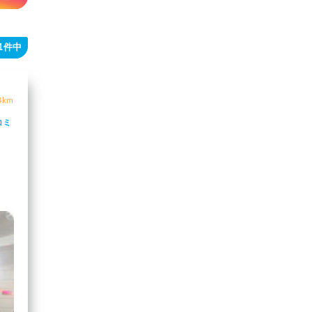
11件中
4km
コミ