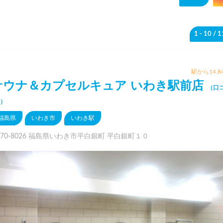
1 - 10
/ 
駅から14.8
サウナ＆カプセルキュア いわき駅前店
（口
件）
福島県
いわき市
いわき駅
970-8026 福島県いわき市平白銀町 平白銀町１０