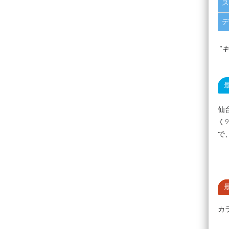
ス
デ
キ
仙
く
で
カ