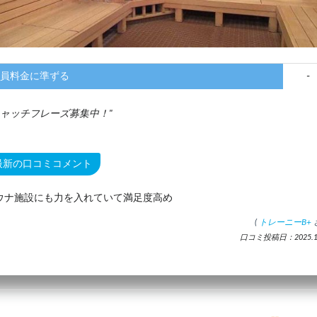
員料金に準ずる
-
ャッチフレーズ募集中！
最新の口コミコメント
ウナ施設にも力を入れていて満足度高め
(
トレーニーB+
口コミ投稿日：2025.11