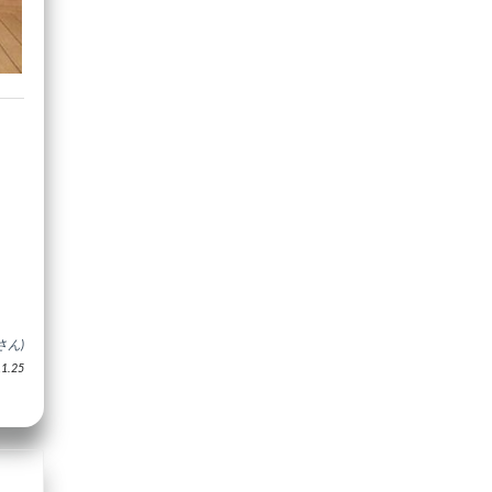
さん)
.25