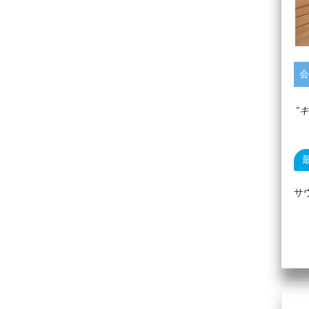
会
キ
サ