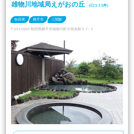
雄物川地域局えがおの丘
（口コミ1件）
秋田県
横手市
三関駅
〒013-0205 秋田県横手市雄物川町今宿末館５７−１