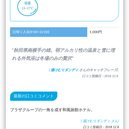
日帰り入浴(9:00~22:00)
1,000円
”秋田県南横手の雄。弱アルカリ性の温泉と雪に埋
れる外気浴は冬場のみの贅沢”
(
湯けむりダンディ
さんのキャッチフレーズ)
口コミ投稿日：2018.12.8
最新の口コミコメント
プラザグループの一角を成す和風旅館ホテル。
(
湯けむりダンディ
さん)
口コミ投稿日：2018.12.8