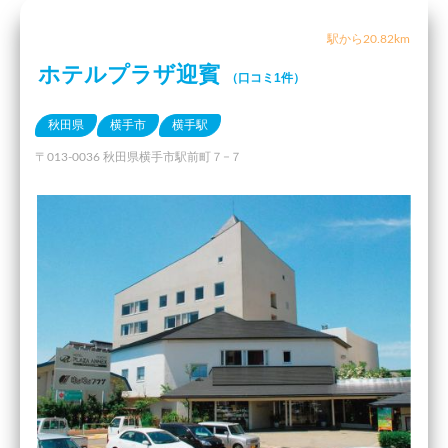
駅から20.82km
ホテルプラザ迎賓
（口コミ1件）
秋田県
横手市
横手駅
〒013-0036 秋田県横手市駅前町７−７