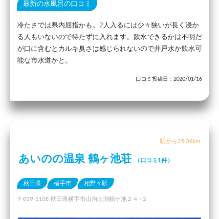
最新の水風呂の口コミ
冷たさでは県内屈指かも。2人入るには少々狭いが長く浸か
る人もいないので待たずに入れます。飲水できるかは不明だ
が口に含むとカルキ臭さは感じられないので井戸水か飲水可
能な市水道かと。
口コミ投稿日：2020/01/16
駅から25.39km
あいのの温泉 鶴ヶ池荘
（口コミ1件）
秋田県
横手市
相野々駅
〒019-1108 秋田県横手市山内土渕鶴ケ池２４−２