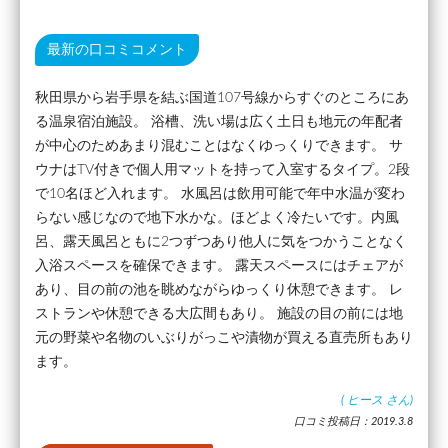
最新の口コミコメント
秋田県から岩手県を結ぶ国道107号線からすぐのところにあ
る温泉宿泊施設。 浴槽、洗い場は広く土日も地元の年配者
が中心のためあまり混むことはなくゆっくりできます。 サ
ウナはTV付きで個人用マットを持って入室するタイプ。2段
で10名ほど入れます。 水風呂は飲用可能で年中水温が変わ
らない感じなので地下水かな。ほどよく冷たいです。内風
呂、露天風呂ともに2つずつあり他人に気をつかうことなく
入浴スペースを確保できます。 露天スペースにはチェアが
あり、目の前の池を眺めながらゆっくり休憩できます。 レ
ストランや休憩できる大広間もあり。 施設の目の前には地
元の野菜や名物のいぶりがっこや漬物が買える直売所もあり
ます。
(
ヒース
さん)
口コミ投稿日：2019.3.8