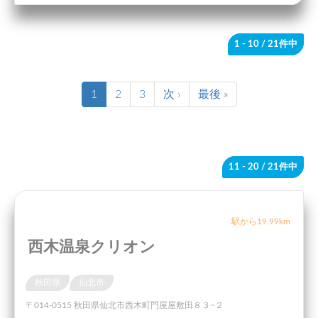
1 - 10
/ 21件中
1
2
3
次 ›
最後 »
11 - 20
/ 21件中
駅から19.99km
西木温泉クリオン
秋田県
仙北市
〒014-0515 秋田県仙北市西木町門屋屋敷田８３−２