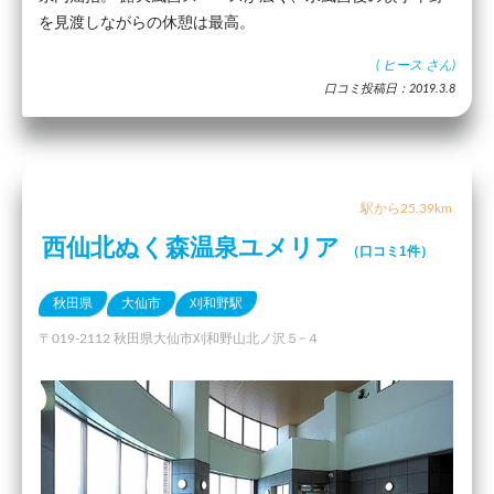
を見渡しながらの休憩は最高。
(
ヒース
さん)
口コミ投稿日：2019.3.8
駅から25.39km
西仙北ぬく森温泉ユメリア
（口コミ1件）
秋田県
大仙市
刈和野駅
〒019-2112 秋田県大仙市刈和野山北ノ沢５−４