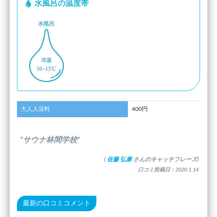
水風呂の温度帯
大人入浴料
400円
”サウナ林間学校”
(
佐藤 弘康
さんのキャッチフレーズ)
口コミ投稿日：2020.1.14
最新の口コミコメント