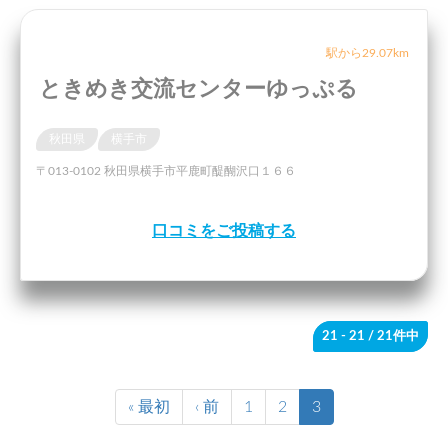
駅から29.07km
ときめき交流センターゆっぷる
秋田県
横手市
〒013-0102 秋田県横手市平鹿町醍醐沢口１６６
口コミをご投稿する
21 - 21
/ 21件中
« 最初
‹ 前
1
2
3