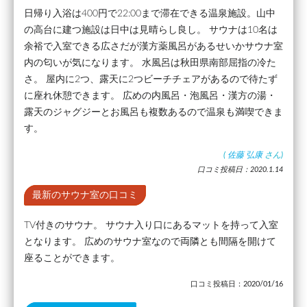
日帰り入浴は400円で22:00まで滞在できる温泉施設。山中
の高台に建つ施設は日中は見晴らし良し。 サウナは10名は
余裕で入室できる広さだが漢方薬風呂があるせいかサウナ室
内の匂いが気になります。 水風呂は秋田県南部屈指の冷た
さ。 屋内に2つ、露天に2つビーチチェアがあるので待たず
に座れ休憩できます。 広めの内風呂・泡風呂・漢方の湯・
露天のジャグジーとお風呂も複数あるので温泉も満喫できま
す。
(
佐藤 弘康
さん)
口コミ投稿日：2020.1.14
最新のサウナ室の口コミ
TV付きのサウナ。 サウナ入り口にあるマットを持って入室
となります。 広めのサウナ室なので両隣とも間隔を開けて
座ることができます。
口コミ投稿日：2020/01/16