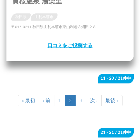
黄桜温泉 湯楽里
秋田県
由利本荘市
〒015-0211 秋田県由利本荘市東由利老方畑田２８
口コミをご投稿する
11 - 20
/ 21件中
« 最初
‹ 前
1
2
3
次 ›
最後 »
21 - 21
/ 21件中