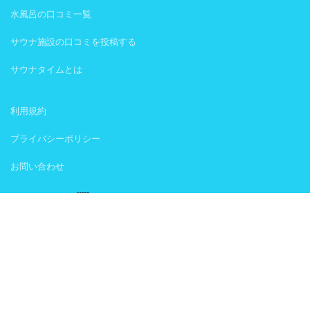
水風呂の口コミ一覧
サウナ施設の口コミを投稿する
サウナタイムとは
利用規約
プライバシーポリシー
お問い合わせ
SAUNATIME
疲れた、悩んだ、傷ついた。嬉しい、悲しい、腹立たしい。
身体と心が揺らいだら、そんなときこそ、サウナタイム。