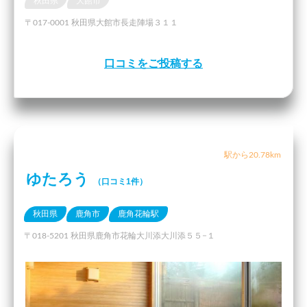
秋田県
大館市
〒017-0001 秋田県大館市長走陣場３１１
口コミをご投稿する
駅から20.78km
ゆたろう
（口コミ1件）
秋田県
鹿角市
鹿角花輪駅
〒018-5201 秋田県鹿角市花輪大川添大川添５５−１