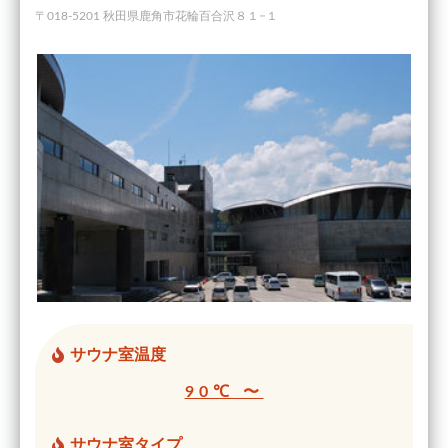
〒018-5201 秋田県鹿角市花輪百合沢８１−１
サウナ室温度
90℃ 〜
サウナ室タイプ