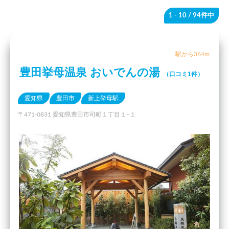
1 - 10
/ 94件中
駅から364m
豊田挙母温泉 おいでんの湯
（口コミ1件）
愛知県
豊田市
新上挙母駅
〒471-0831 愛知県豊田市司町１丁目１−１