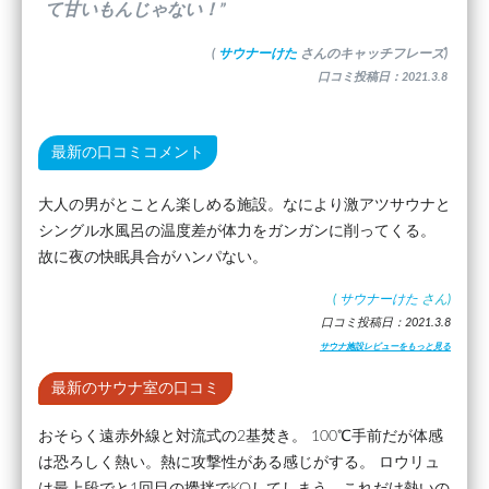
て甘いもんじゃない！”
(
サウナーけた
さんのキャッチフレーズ)
口コミ投稿日：2021.3.8
最新の口コミコメント
大人の男がとことん楽しめる施設。なにより激アツサウナと
シングル水風呂の温度差が体力をガンガンに削ってくる。
故に夜の快眠具合がハンパない。
(
サウナーけた
さん)
口コミ投稿日：2021.3.8
サウナ施設レビューをもっと見る
最新のサウナ室の口コミ
おそらく遠赤外線と対流式の2基焚き。 100℃手前だが体感
は恐ろしく熱い。熱に攻撃性がある感じがする。 ロウリュ
は最上段でと1回目の攪拌でKOしてしまう。これだけ熱いの