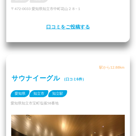
〒472-0033 愛知県知立市中町花山２８−１
口コミをご投稿する
駅から12.88km
サウナイーグル
（口コミ6件）
愛知県
知立市
知立駅
愛知県知立市宝町塩掻58番地