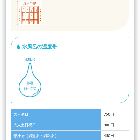
水風呂の温度帯
大人平日
750円
大人土日祝日
800円
彩汗房（岩盤浴・岩塩浴）
450円