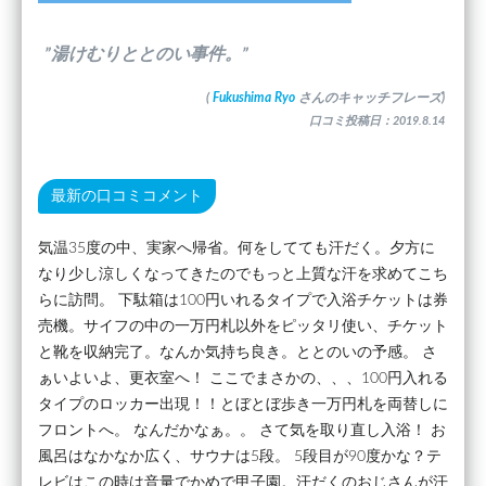
”湯けむりととのい事件。”
(
Fukushima Ryo
さんのキャッチフレーズ)
口コミ投稿日：2019.8.14
最新の口コミコメント
気温35度の中、実家へ帰省。何をしてても汗だく。夕方に
なり少し涼しくなってきたのでもっと上質な汗を求めてこち
らに訪問。 下駄箱は100円いれるタイプで入浴チケットは券
売機。サイフの中の一万円札以外をピッタリ使い、チケット
と靴を収納完了。なんか気持ち良き。ととのいの予感。 さ
ぁいよいよ、更衣室へ！ ここでまさかの、、、100円入れる
タイプのロッカー出現！！とぼとぼ歩き一万円札を両替しに
フロントへ。 なんだかなぁ。。 さて気を取り直し入浴！ お
風呂はなかなか広く、サウナは5段。 5段目が90度かな？テ
レビはこの時は音量でかめで甲子園。汗だくのおじさんが汗