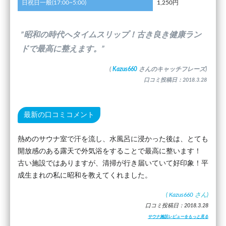
日祝日一般(17:00~5:00)
1,250円
”昭和の時代へタイムスリップ！古き良き健康ラン
ドで最高に整えます。”
(
Kazus660
さんのキャッチフレーズ)
口コミ投稿日：2018.3.28
最新の口コミコメント
熱めのサウナ室で汗を流し、水風呂に浸かった後は、とても
開放感のある露天で外気浴をすることで最高に整います！
古い施設ではありますが、清掃が行き届いていて好印象！平
成生まれの私に昭和を教えてくれました。
(
Kazus660
さん)
口コミ投稿日：2018.3.28
サウナ施設レビューをもっと見る