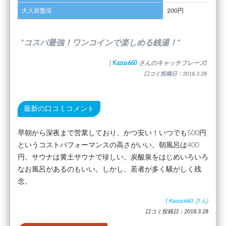
大人岩盤浴
200円
”コスパ最強！ワンコインで楽しめる銭湯！”
(
Kazus660
さんのキャッチフレーズ)
口コミ投稿日：2018.3.28
最新の口コミコメント
早朝から深夜まで営業しており、かつ安い！いつでも500円
というコストパフォーマンスの高さがいい。朝風呂は400
円。サウナは黄土サウナで珍しい。炭酸泉をはじめいろいろ
なお風呂があるのもいい。しかし、若者が多く騒がしく残
念。
(
Kazus660
さん)
口コミ投稿日：2018.3.28