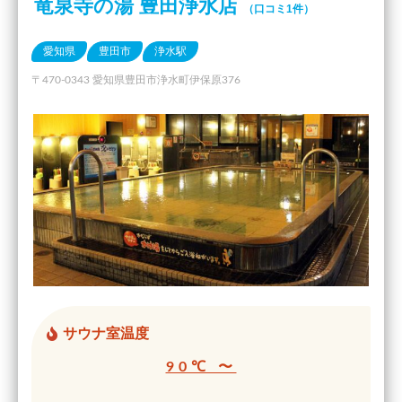
竜泉寺の湯 豊田浄水店
（口コミ1件）
愛知県
豊田市
浄水駅
〒470-0343 愛知県豊田市浄水町伊保原376
サウナ室温度
90℃ 〜