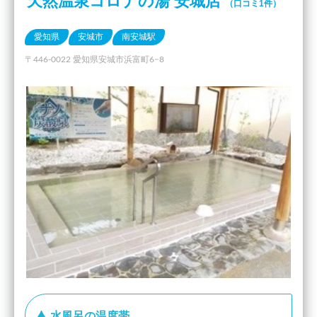
天然温泉コロナの湯 安城店
（口コミ1件）
愛知県
安城市
南安城駅
〒446-0022 愛知県安城市浜富町6−8
水風呂の温度帯