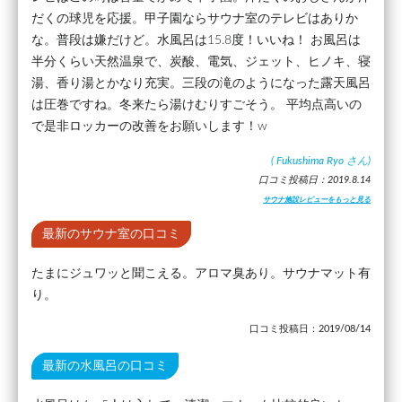
だくの球児を応援。甲子園ならサウナ室のテレビはありか
な。普段は嫌だけど。水風呂は15.8度！いいね！ お風呂は
半分くらい天然温泉で、炭酸、電気、ジェット、ヒノキ、寝
湯、香り湯とかなり充実。三段の滝のようになった露天風呂
は圧巻ですね。冬来たら湯けむりすごそう。 平均点高いの
で是非ロッカーの改善をお願いします！w
(
Fukushima Ryo
さん)
口コミ投稿日：2019.8.14
サウナ施設レビューをもっと見る
最新のサウナ室の口コミ
たまにジュワッと聞こえる。アロマ臭あり。サウナマット有
り。
口コミ投稿日：2019/08/14
最新の水風呂の口コミ