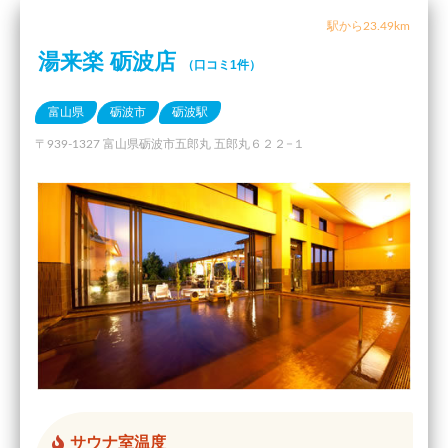
駅から23.49km
湯来楽 砺波店
（口コミ1件）
富山県
砺波市
砺波駅
〒939-1327 富山県砺波市五郎丸 五郎丸６２２−１
サウナ室温度