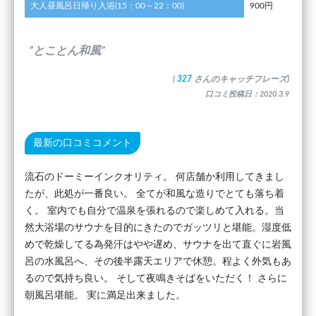
大人昼風呂日帰り入浴(15：00～22：00)
900円
”とことん和風”
(
327
さんのキャッチフレーズ)
口コミ投稿日：2020.3.9
最新の口コミコメント
流石のドーミーインクオリティ。 何店舗か利用してきまし
たが、此処が一番良い。 全てが和風な造りでとても落ち着
く。 室内でも自分で温泉を張れるので楽しめて入れる。当
然大浴場のサウナを目的にきたのでガッツリと堪能。湿度低
めで乾燥してる為発汗はやや遅め、サウナを出て直ぐに岩風
呂の水風呂へ、その後半露天エリアで休憩。程よく外気もあ
るので気持ち良い。 そして夜鳴きそばをいただく！ さらに
朝風呂堪能。 実に満足出来ました。