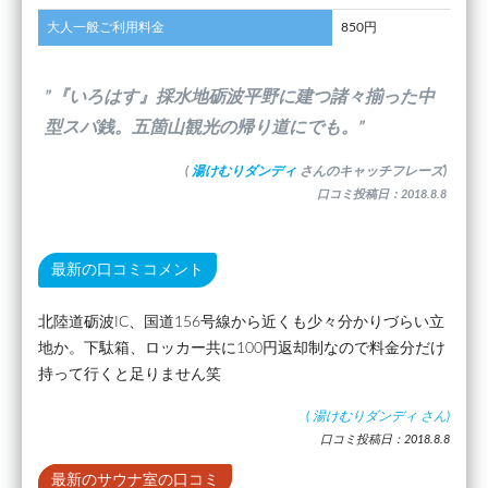
大人一般ご利用料金
850円
”『いろはす』採水地砺波平野に建つ諸々揃った中
型スパ銭。五箇山観光の帰り道にでも。”
(
湯けむりダンディ
さんのキャッチフレーズ)
口コミ投稿日：2018.8.8
最新の口コミコメント
北陸道砺波IC、国道156号線から近くも少々分かりづらい立
地か。下駄箱、ロッカー共に100円返却制なので料金分だけ
持って行くと足りません笑
(
湯けむりダンディ
さん)
口コミ投稿日：2018.8.8
最新のサウナ室の口コミ