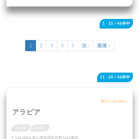
1 - 10
/ 46件中
1
2
3
4
5
次 ›
最後 »
11 - 20
/ 46件中
駅から12.46km
アラピア
富山県
高岡市
〒933-0826 富山県高岡市佐野1655番地