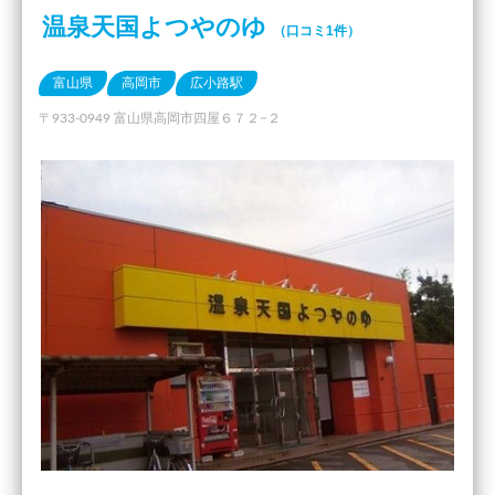
温泉天国よつやのゆ
（口コミ1件）
富山県
高岡市
広小路駅
〒933-0949 富山県高岡市四屋６７２−２