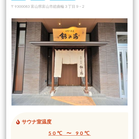
〒9300083 富山県富山市総曲輪３丁目９−２
サウナ室温度
50℃ 〜 90℃