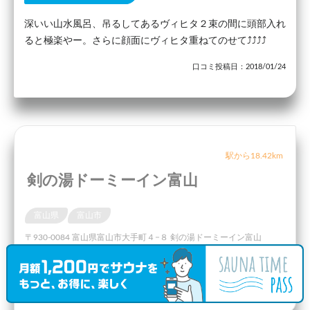
深いい山水風呂、吊るしてあるヴィヒタ２束の間に頭部入れ
ると極楽やー。さらに顔面にヴィヒタ重ねてのせて⤴⤴⤴⤴
口コミ投稿日：2018/01/24
駅から18.42km
剣の湯ドーミーイン富山
富山県
富山市
〒930-0084 富山県富山市大手町４−８ 剣の湯ドーミーイン富山
口コミをご投稿する