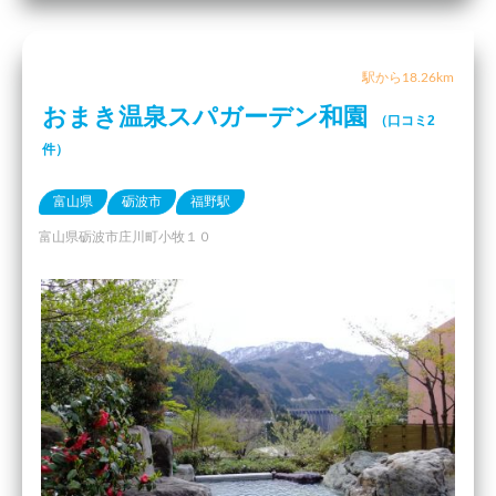
駅から18.26km
おまき温泉スパガーデン和園
（口コミ2
件）
富山県
砺波市
福野駅
富山県砺波市庄川町小牧１０