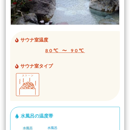
サウナ室温度
80℃ 〜 90℃
サウナ室タイプ
水風呂の温度帯