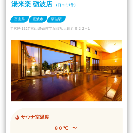
湯来楽 砺波店
（口コミ1件）
富山県
砺波市
砺波駅
〒939-1327 富山県砺波市五郎丸 五郎丸６２２−１
サウナ室温度
80℃ 〜