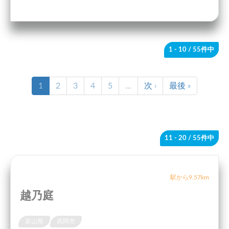
1 - 10
/ 55件中
1
2
3
4
5
…
次 ›
最後 »
11 - 20
/ 55件中
駅から9.57km
越乃庭
富山県
高岡市