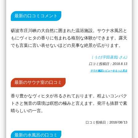
最新の口コミコメント
砺波市庄川峡の大自然に囲まれた温浴施設。サウナ水風呂と
もにヴィヒタの香りに包まれる格別な体験ができます。露天
でも言葉に言い表せないほどの見事な絶景が広がります。
(
うだ(宇田蒸気)
さん)
口コミ投稿日：2018.8.13
サウナ施設レビューをもっと見る
最新のサウナ室の口コミ
香り豊かなヴィヒタが吊るされております。程よいコンパク
トさと無音の環境は瞑想の極みと言えます。発汗も抜群で素
晴らしいの一言。
口コミ投稿日：2018/08/13
最新の水風呂の口コミ