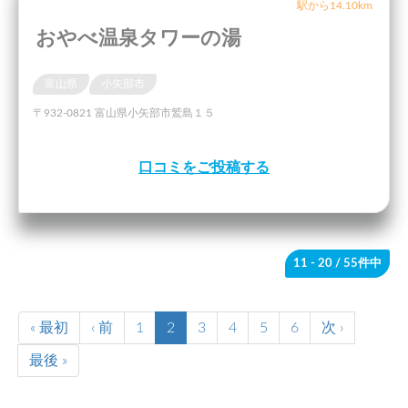
駅から14.10km
おやべ温泉タワーの湯
富山県
小矢部市
〒932-0821 富山県小矢部市鷲島１５
口コミをご投稿する
11 - 20
/ 55件中
« 最初
‹ 前
1
2
3
4
5
6
次 ›
最後 »