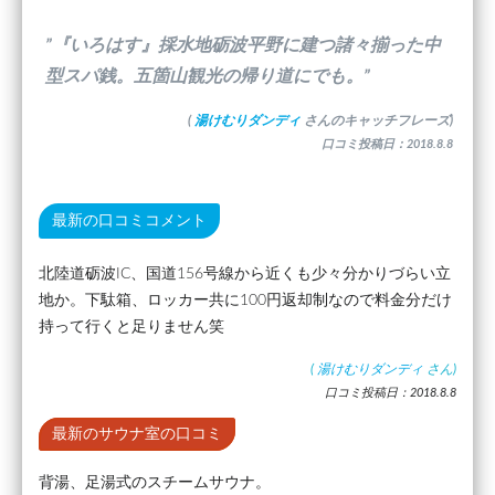
”『いろはす』採水地砺波平野に建つ諸々揃った中
型スパ銭。五箇山観光の帰り道にでも。”
(
湯けむりダンディ
さんのキャッチフレーズ)
口コミ投稿日：2018.8.8
最新の口コミコメント
北陸道砺波IC、国道156号線から近くも少々分かりづらい立
地か。下駄箱、ロッカー共に100円返却制なので料金分だけ
持って行くと足りません笑
(
湯けむりダンディ
さん)
口コミ投稿日：2018.8.8
最新のサウナ室の口コミ
背湯、足湯式のスチームサウナ。