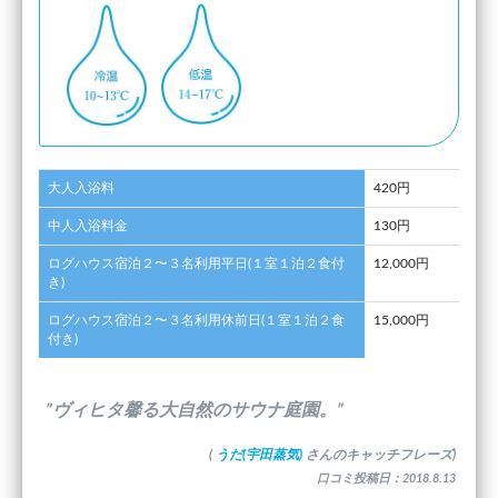
大人入浴料
420円
中人入浴料金
130円
ログハウス宿泊２〜３名利用平日(１室１泊２食付
12,000円
き)
ログハウス宿泊２〜３名利用休前日(１室１泊２食
15,000円
付き)
”ヴィヒタ馨る大自然のサウナ庭園。”
(
うだ(宇田蒸気)
さんのキャッチフレーズ)
口コミ投稿日：2018.8.13