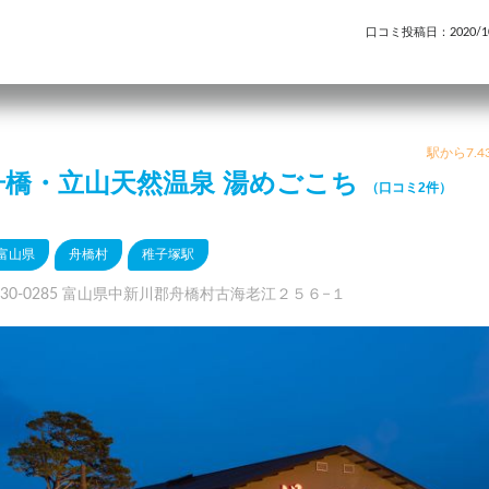
口コミ投稿日：2020/10
駅から7.4
舟橋・立山天然温泉 湯めごこち
（口コミ2件）
富山県
舟橋村
稚子塚駅
930-0285 富山県中新川郡舟橋村古海老江２５６−１