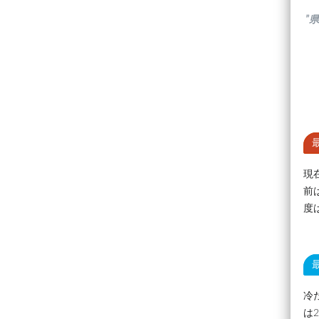
”
現
前
度
冷
は