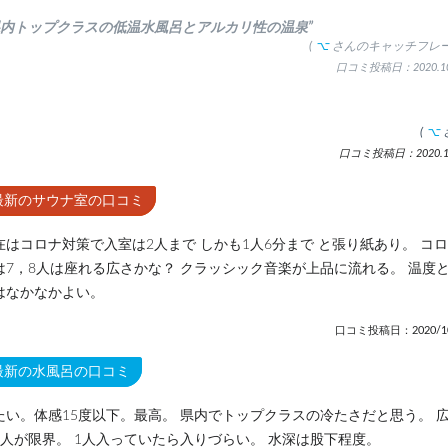
県内トップクラスの低温水風呂とアルカリ性の温泉”
(
⌥
さんのキャッチフレー
口コミ投稿日：2020.10
(
⌥
口コミ投稿日：2020.10
最新のサウナ室の口コミ
在はコロナ対策で入室は2人まで しかも1人6分まで と張り紙あり。 コ
は7，8人は座れる広さかな？ クラッシック音楽が上品に流れる。 温度
はなかなかよい。
口コミ投稿日：2020/10
最新の水風呂の口コミ
たい。体感15度以下。最高。 県内でトップクラスの冷たさだと思う。 
2人が限界。 1人入っていたら入りづらい。 水深は股下程度。