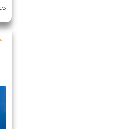
/29
3km