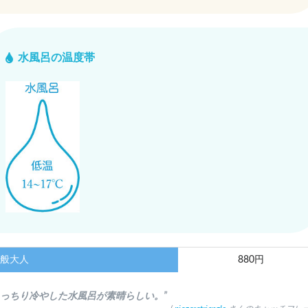
水風呂の温度帯
般大人
880円
きっちり冷やした水風呂が素晴らしい。”