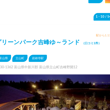
1 - 10
/ 
駅から1.1
グリーンパーク吉峰ゆ～ランド
（口コミ1件）
富山県
立山町
岩峅寺駅
930-1362 富山県中新川郡 富山県立山町吉峰野開12