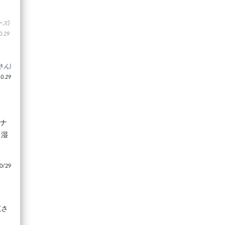
ズ)
.29
さん)
.29
ロナ
と湿
/29
広さ