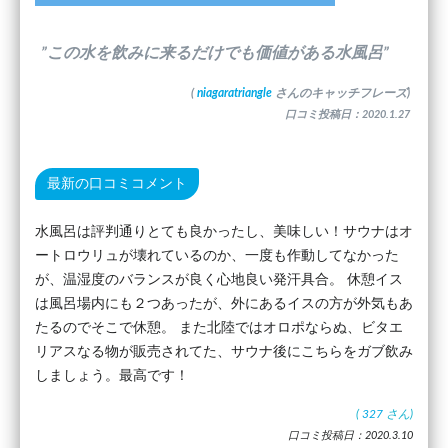
”この水を飲みに来るだけでも価値がある水風呂”
(
niagaratriangle
さんのキャッチフレーズ)
口コミ投稿日：2020.1.27
最新の口コミコメント
水風呂は評判通りとても良かったし、美味しい！サウナはオ
ートロウリュが壊れているのか、一度も作動してなかった
が、温湿度のバランスが良く心地良い発汗具合。 休憩イス
は風呂場内にも２つあったが、外にあるイスの方が外気もあ
たるのでそこで休憩。 また北陸ではオロポならぬ、ビタエ
リアスなる物が販売されてた、サウナ後にこちらをガブ飲み
しましょう。最高です！
(
327
さん)
口コミ投稿日：2020.3.10