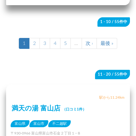
1 - 10
/ 55件中
1
2
3
4
5
…
次 ›
最後 »
11 - 20
/ 55件中
駅から11.24km
満天の湯 富山店
（口コミ1件）
富山県
富山市
不二越駅
〒930-0966 富山県富山市石金２丁目１−８