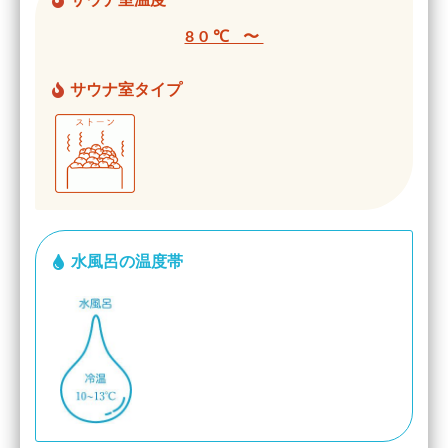
サウナ室温度
80℃ 〜
サウナ室タイプ
水風呂の温度帯