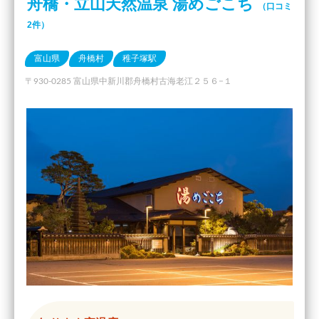
舟橋・立山天然温泉 湯めごこち
（口コミ
2件）
富山県
舟橋村
稚子塚駅
〒930-0285 富山県中新川郡舟橋村古海老江２５６−１