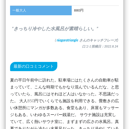
一般大人
880円
”きっちり冷やした水風呂が素晴らしい。”
(
niagaratriangle
さんのキャッチフレーズ)
口コミ投稿日：2022.8.24
最新の口コミコメント
夏の平日午前中に訪れた。駐車場にはたくさんの自動車が駐
まっていて、こんな時期でもかなり混んでいるんだな、と思
っていたら、風呂にはそれほど人はいなかった。不思議だっ
た。 大人850円でいくらでも施設を利用できる。畳敷きの広
い休憩所にマンガが多数ある。食堂もあり、床屋もマッサー
ジもある、いわゆるスーパー銭湯だ。 サウナ施設は充実し
ていて、広く熱いサウナ室に、まずまずの広さの水風呂。真
夏でありながら冷たい水風呂だった。きっちり冷やしている