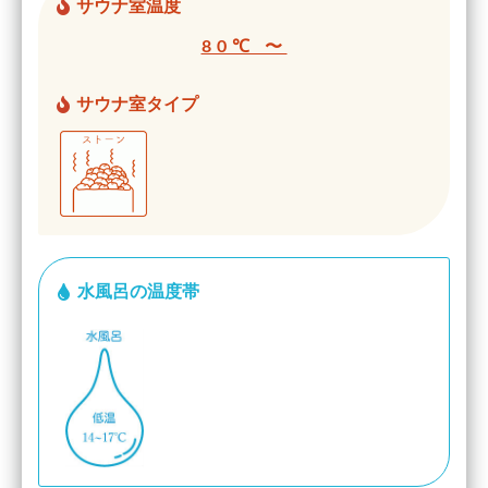
サウナ室温度
80℃ 〜
サウナ室タイプ
水風呂の温度帯