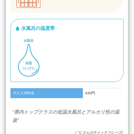
水風呂の温度帯
大人入浴料金
620円
”県内トップクラスの低温水風呂とアルカリ性の温
泉”
(
⌥
さんのキャッチフレーズ)