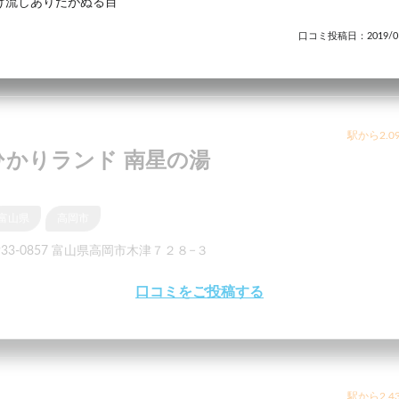
け流しありだがぬる目
口コミ投稿日：2019/01
駅から2.0
ひかりランド 南星の湯
富山県
高岡市
933-0857 富山県高岡市木津７２８−３
口コミをご投稿する
駅から2.4