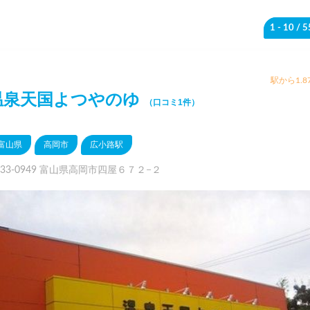
1 - 10
/ 
駅から1.8
温泉天国よつやのゆ
（口コミ1件）
富山県
高岡市
広小路駅
933-0949 富山県高岡市四屋６７２−２