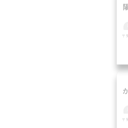
〒9
〒9