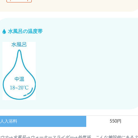
水風呂の温度帯
人入浴料
550円
サウナ→水風呂→ウォータースライダー→外気浴。こんな施設他にある？