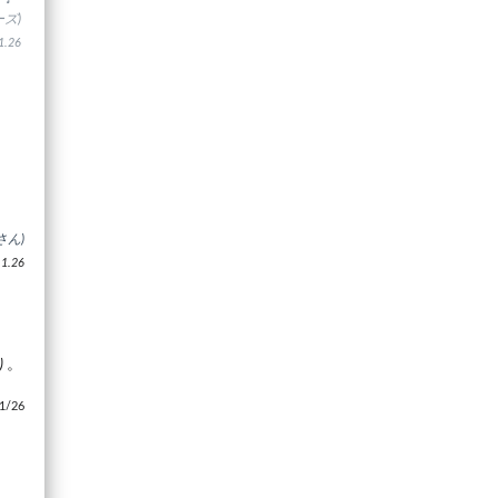
ズ)
.26
さん)
.26
り。
/26