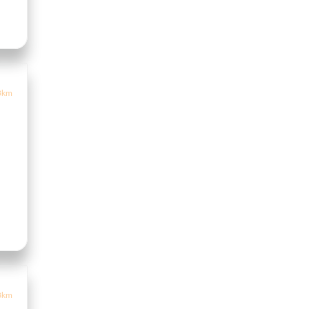
3km
8km