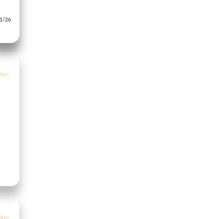
/26
9km
3km