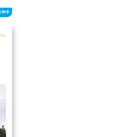
55件中
7km