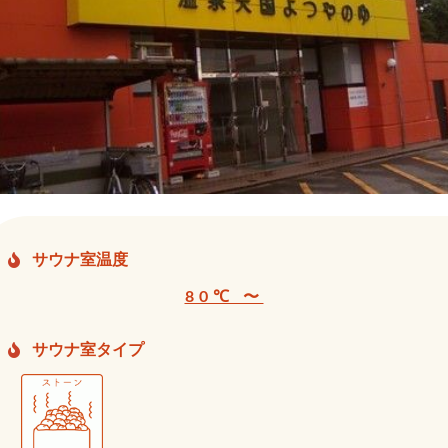
サウナ室温度
80℃ 〜
サウナ室タイプ