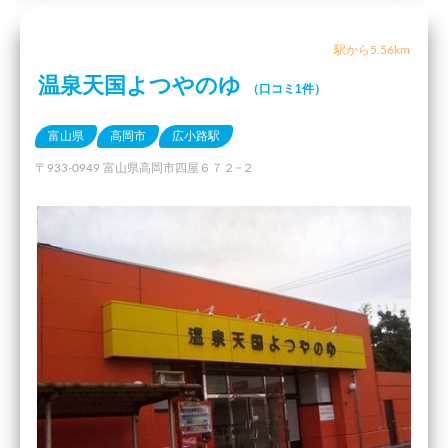
駅から5.56km
温泉天国よつやのゆ
（口コミ1件）
富山県
高岡市
広小路駅
〒933-0949 富山県高岡市四屋６７２−２