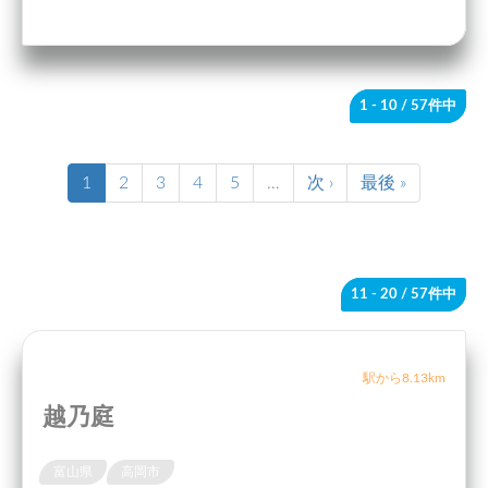
1 - 10
/ 57件中
1
2
3
4
5
…
次 ›
最後 »
11 - 20
/ 57件中
駅から8.13km
越乃庭
富山県
高岡市