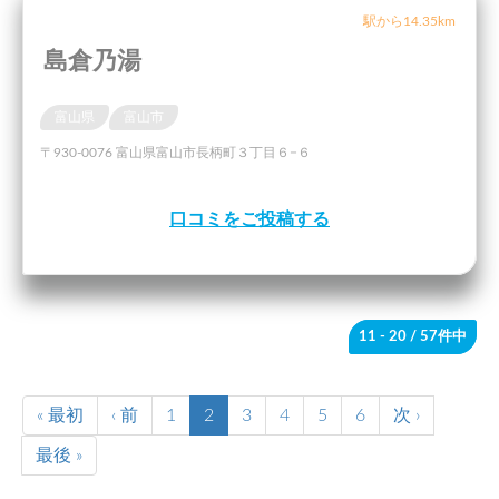
駅から14.35km
島倉乃湯
富山県
富山市
〒930-0076 富山県富山市長柄町３丁目６−６
口コミをご投稿する
11 - 20
/ 57件中
« 最初
‹ 前
1
2
3
4
5
6
次 ›
最後 »