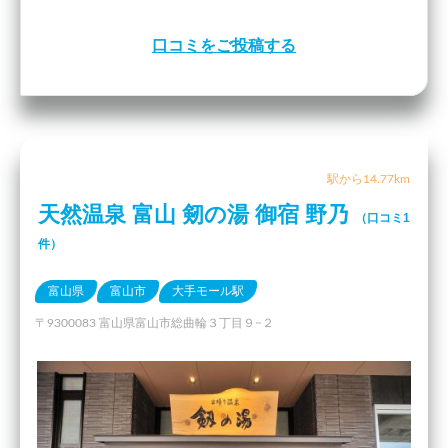
口コミをご投稿する
駅から14.77km
天然温泉 富山 剱の湯 御宿 野乃
（口コミ1
件）
富山県
富山市
大手モール駅
〒9300083 富山県富山市総曲輪３丁目９−２