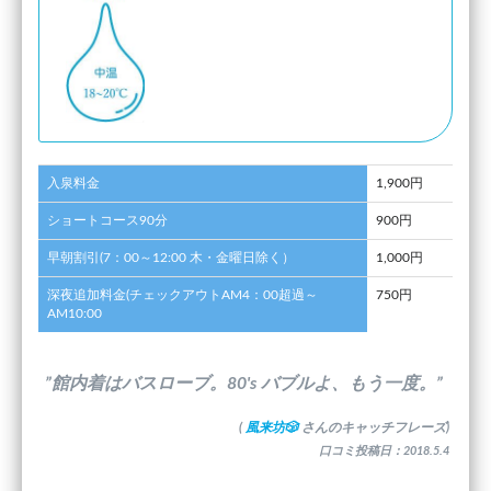
入泉料金
1,900円
ショートコース90分
900円
早朝割引(7：00～12:00 木・金曜日除く）
1,000円
深夜追加料金(チェックアウトAM4：00超過～
750円
AM10:00
”館内着はバスローブ。80's バブルよ、もう一度。”
(
風来坊🎲
さんのキャッチフレーズ)
口コミ投稿日：2018.5.4