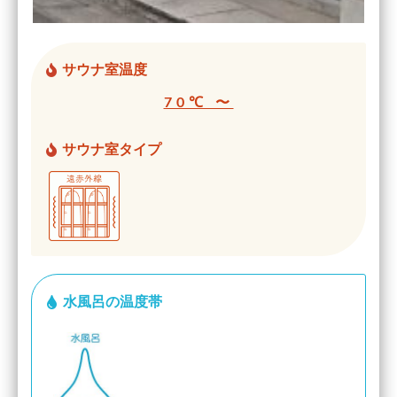
サウナ室温度
70℃ 〜
サウナ室タイプ
水風呂の温度帯