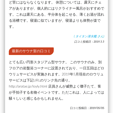
ど苦にはならなくなります。 休憩については、露天にチェ
アがありますが、個人的にはリクライナー風呂がおすすめで
す。これは露天にある、半分体を起こせる、薄くお湯が流れ
る浴槽です。寝湯に似ていますが、寝湯よりも体勢が楽で
す。
(
タイタン潜水艦
さん)
口コミ投稿日：2019.5.5
最新のサウナ室の口コミ
とても広い円形スタジアム型サウナ。 このサウナのみ、別
フロアの岩盤浴コーナーに設置されており、一日五回ほどロ
ウリュサービスが実施されます。2019年5月現在のロウリュ
サービスは下記URLのリンク先の通り。
http://aratae.jp/loyly.html 店員さんが威勢よく囃子たて、客
が手拍子する名物イベントです。ただこれは、人によっては
騒々しいと感じるかもしれません。
口コミ投稿日：2019/05/05