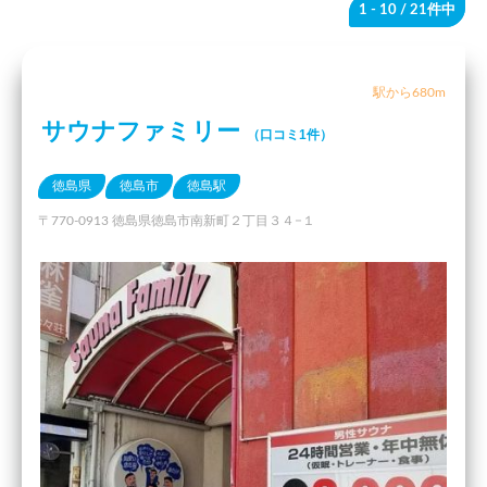
1 - 10
/ 21件中
駅から680m
サウナファミリー
（口コミ1件）
徳島県
徳島市
徳島駅
〒770-0913 徳島県徳島市南新町２丁目３４−１