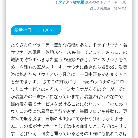
(
タイタン潜水艦
さんのキャッチフレーズ)
口コミ投稿日：2019.5.5
最新の口コミコメント
たくさんのバラエティ豊かな浴槽があり、ドライサウナ・塩
サウナ・水風呂・休憩スペースも揃っています。さらにこの
施設で特筆すべきは岩盤浴の種類の多さ。アイスサウナを含
め、６種もの室があります。サウナに飽きたら岩盤浴、岩盤
浴に飽きたらサウナという具合に、一日中汗をかきまくるこ
とができます。 さてこの施設には、上記のサウナの他にロ
ウリュサービスのあるストーンサウナがあるのですが、それ
が岩盤浴の一室扱いになっています。岩盤浴は混浴なので、
館内着を着てサービスを受けることになります。そのためロ
ウリュの後に水風呂に直行できず、毎回フロアを移動し、更
衣室で服を脱ぎ、浴場の水風呂に向かわなければなりませ
ん。この点がサウナーとしては少々面倒なところではありま
す。とはいえ、何度も通っているとその工程にも慣れてさほ