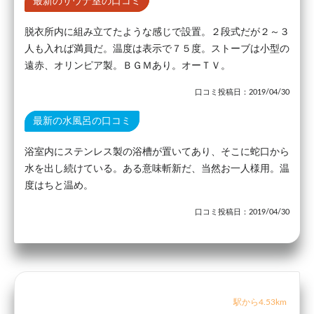
最新のサウナ室の口コミ
脱衣所内に組み立てたような感じで設置。２段式だが２～３
人も入れば満員だ。温度は表示で７５度。ストーブは小型の
遠赤、オリンピア製。ＢＧＭあり。オーＴＶ。
口コミ投稿日：2019/04/30
最新の水風呂の口コミ
浴室内にステンレス製の浴槽が置いてあり、そこに蛇口から
水を出し続けている。ある意味斬新だ、当然お一人様用。温
度はちと温め。
口コミ投稿日：2019/04/30
駅から4.53km