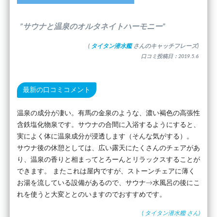
”サウナと温泉のオルタネイトハーモニー”
(
タイタン潜水艦
さんのキャッチフレーズ)
口コミ投稿日：2019.5.6
最新の口コミコメント
温泉の成分が凄い。有馬の金泉のような、濃い褐色の高張性
含鉄塩化物泉です。サウナの合間に入浴するようにすると、
実によく体に温泉成分が浸透します（そんな気がする）。
サウナ後の休憩としては、広い露天にたくさんのチェアがあ
り、温泉の香りと相まってとろーんとリラックスすることが
できます。 またこれは屋内ですが、ストーンチェアに薄く
お湯を流している設備があるので、サウナ→水風呂の後にこ
れを使うと大変ととのいますのでおすすめです。
(
タイタン潜水艦
さん)