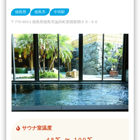
徳島県
徳島市
中田駅
〒770-8011 徳島県徳島市論田町新開新開６６−９６
サウナ室温度
49℃ 〜 100℃