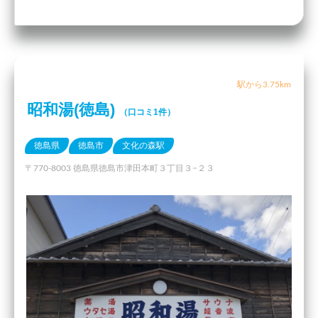
駅から3.75km
昭和湯(徳島)
（口コミ1件）
徳島県
徳島市
文化の森駅
〒770-8003 徳島県徳島市津田本町３丁目３−２３