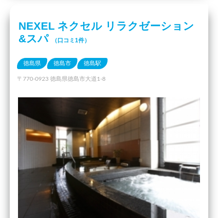
NEXEL ネクセル リラクゼーション
&スパ
（口コミ1件）
徳島県
徳島市
徳島駅
〒770-0923 徳島県徳島市大道1-8