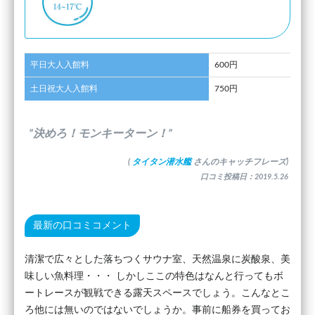
平日大人入館料
600円
土日祝大人入館料
750円
”決めろ！モンキーターン！”
(
タイタン潜水艦
さんのキャッチフレーズ)
口コミ投稿日：2019.5.26
最新の口コミコメント
清潔で広々とした落ちつくサウナ室、天然温泉に炭酸泉、美
味しい魚料理・・・ しかしここの特色はなんと行ってもボ
ートレースが観戦できる露天スペースでしょう。こんなとこ
ろ他には無いのではないでしょうか。事前に船券を買ってお