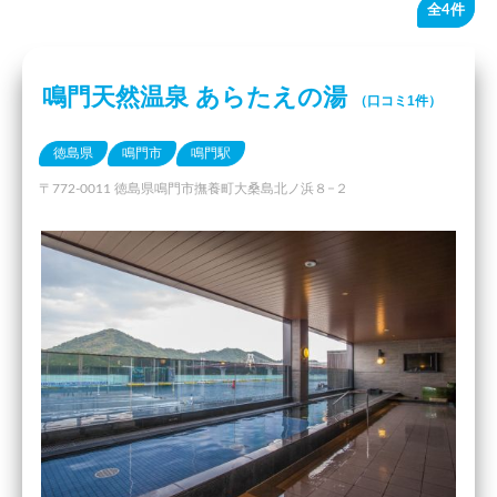
全4件
鳴門天然温泉 あらたえの湯
（口コミ1件）
徳島県
鳴門市
鳴門駅
〒772-0011 徳島県鳴門市撫養町大桑島北ノ浜８−２