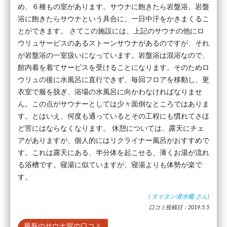
め、６種もの室があります。サウナに飽きたら岩盤浴、岩盤
浴に飽きたらサウナという具合に、一日中汗をかきまくるこ
とができます。 さてこの施設には、上記のサウナの他にロ
ウリュサービスのあるストーンサウナがあるのですが、それ
が岩盤浴の一室扱いになっています。岩盤浴は混浴なので、
館内着を着てサービスを受けることになります。そのためロ
ウリュの後に水風呂に直行できず、毎回フロアを移動し、更
衣室で服を脱ぎ、浴場の水風呂に向かわなければなりませ
ん。この点がサウナーとしては少々面倒なところではありま
す。とはいえ、何度も通っているとその工程にも慣れてさほ
ど苦にはならなくなります。 休憩については、露天にチェ
アがありますが、個人的にはリクライナー風呂がおすすめで
す。これは露天にある、半分体を起こせる、薄くお湯が流れ
る浴槽です。寝湯に似ていますが、寝湯よりも体勢が楽で
す。
(
タイタン潜水艦
さん)
口コミ投稿日：2019.5.5
最新のサウナ室の口コミ