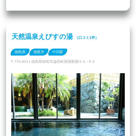
天然温泉えびすの湯
（口コミ1件）
徳島県
徳島市
中田駅
〒770-8011 徳島県徳島市論田町新開新開６６−９６