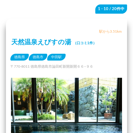
1 - 10
/ 20件中
駅から3.51km
天然温泉えびすの湯
（口コミ1件）
徳島県
徳島市
中田駅
〒770-8011 徳島県徳島市論田町新開新開６６−９６