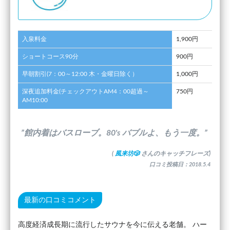
入泉料金
1,900円
ショートコース90分
900円
早朝割引(7：00～12:00 木・金曜日除く）
1,000円
深夜追加料金(チェックアウトAM4：00超過～
750円
AM10:00
”館内着はバスローブ。80's バブルよ、もう一度。”
(
風来坊🎲
さんのキャッチフレーズ)
口コミ投稿日：2018.5.4
最新の口コミコメント
高度経済成長期に流行したサウナを今に伝える老舗。 ハー