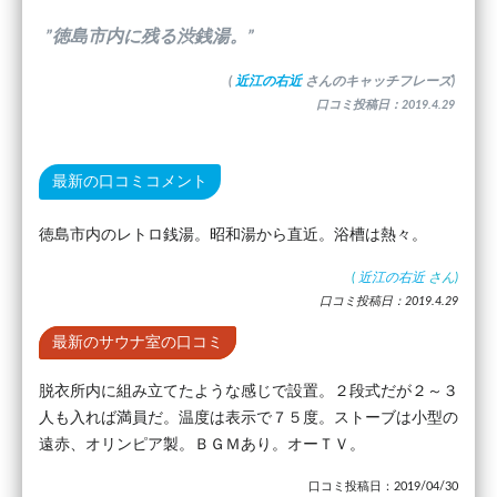
”徳島市内に残る渋銭湯。”
(
近江の右近
さんのキャッチフレーズ)
口コミ投稿日：2019.4.29
最新の口コミコメント
徳島市内のレトロ銭湯。昭和湯から直近。浴槽は熱々。
(
近江の右近
さん)
口コミ投稿日：2019.4.29
最新のサウナ室の口コミ
脱衣所内に組み立てたような感じで設置。２段式だが２～３
人も入れば満員だ。温度は表示で７５度。ストーブは小型の
遠赤、オリンピア製。ＢＧＭあり。オーＴＶ。
口コミ投稿日：2019/04/30