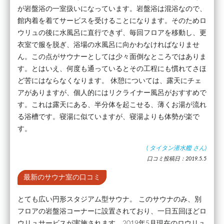
が岩盤浴の一室扱いになっています。岩盤浴は混浴なので、
館内着を着てサービスを受けることになります。そのためロ
ウリュの後に水風呂に直行できず、毎回フロアを移動し、更
衣室で服を脱ぎ、浴場の水風呂に向かわなければなりませ
ん。この点がサウナーとしては少々面倒なところではありま
す。とはいえ、何度も通っているとその工程にも慣れてさほ
ど苦にはならなくなります。 休憩については、露天にチェ
アがありますが、個人的にはリクライナー風呂がおすすめで
す。これは露天にある、半分体を起こせる、薄くお湯が流れ
る浴槽です。寝湯に似ていますが、寝湯よりも体勢が楽で
す。
(
タイタン潜水艦
さん)
口コミ投稿日：2019.5.5
最新のサウナ室の口コミ
とても広い円形スタジアム型サウナ。 このサウナのみ、別
フロアの岩盤浴コーナーに設置されており、一日五回ほどロ
ウリュサービスが実施されます。2019年5月現在のロウリュ