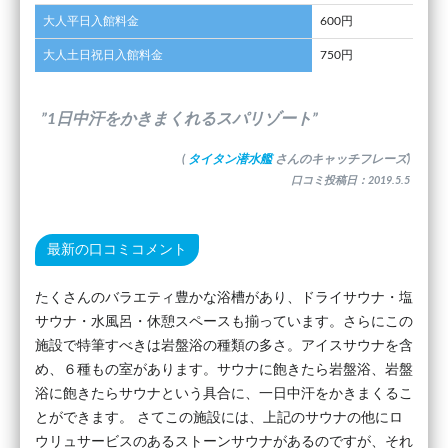
大人平日入館料金
600円
大人土日祝日入館料金
750円
”1日中汗をかきまくれるスパリゾート”
(
タイタン潜水艦
さんのキャッチフレーズ)
口コミ投稿日：2019.5.5
最新の口コミコメント
たくさんのバラエティ豊かな浴槽があり、ドライサウナ・塩
サウナ・水風呂・休憩スペースも揃っています。さらにこの
施設で特筆すべきは岩盤浴の種類の多さ。アイスサウナを含
め、６種もの室があります。サウナに飽きたら岩盤浴、岩盤
浴に飽きたらサウナという具合に、一日中汗をかきまくるこ
とができます。 さてこの施設には、上記のサウナの他にロ
ウリュサービスのあるストーンサウナがあるのですが、それ