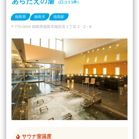
あらたえの湯
（口コミ1件）
徳島県
徳島市
徳島駅
〒770-0004 徳島県徳島市南田宮１丁目２−２−８
サウナ室温度