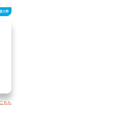
全1件
こちら