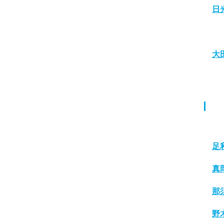
日
大
足
真
那
野