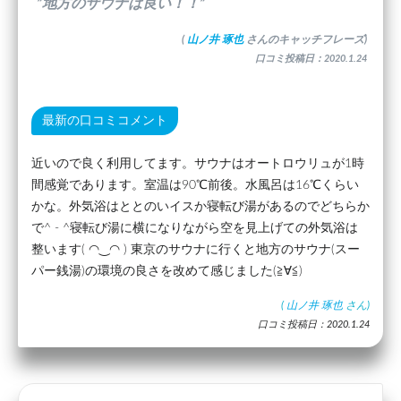
”地方のサウナは良い！！”
(
山ノ井 琢也
さんのキャッチフレーズ)
口コミ投稿日：2020.1.24
最新の口コミコメント
近いので良く利用してます。サウナはオートロウリュが1時
間感覚であります。室温は90℃前後。水風呂は16℃くらい
かな。外気浴はととのいイスか寝転び湯があるのでどちらか
で^ - ^寝転び湯に横になりながら空を見上げての外気浴は
整います( ◠‿◠ ) 東京のサウナに行くと地方のサウナ(スー
パー銭湯)の環境の良さを改めて感じました(≧∀≦)
(
山ノ井 琢也
さん)
口コミ投稿日：2020.1.24