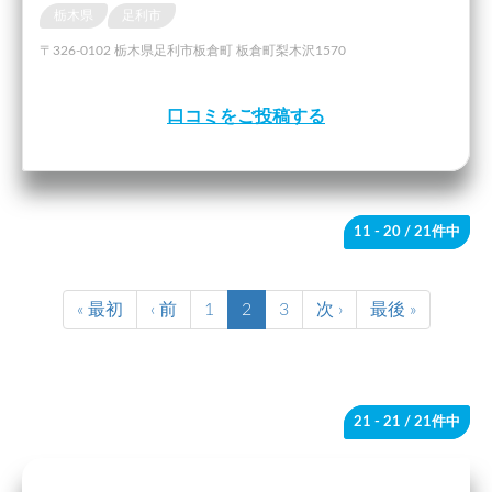
栃木県
足利市
〒326-0102 栃木県足利市板倉町 板倉町梨木沢1570
口コミをご投稿する
11 - 20
/ 21件中
« 最初
‹ 前
1
2
3
次 ›
最後 »
21 - 21
/ 21件中