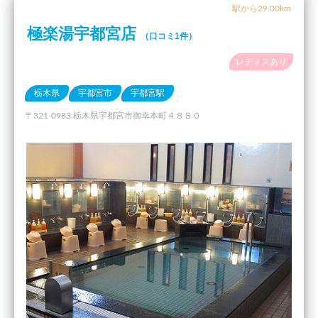
駅から29.00km
極楽湯宇都宮店
（口コミ1件）
レディスあり
栃木県
宇都宮市
宇都宮駅
〒321-0983 栃木県宇都宮市御幸本町４８８０