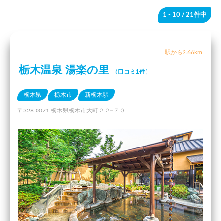
1 - 10
/ 21件中
駅から2.66km
栃木温泉 湯楽の里
（口コミ1件）
栃木県
栃木市
新栃木駅
〒328-0071 栃木県栃木市大町２２−７０