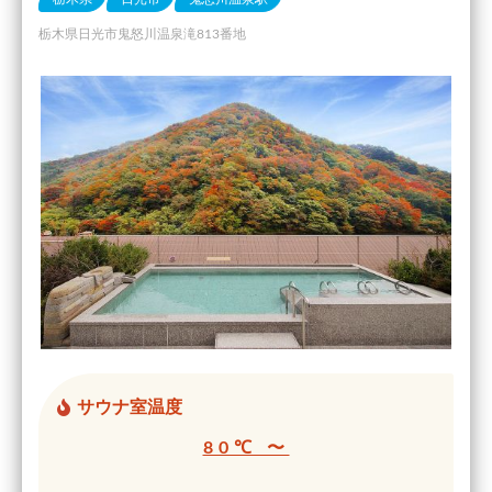
栃木県日光市鬼怒川温泉滝813番地
サウナ室温度
80℃ 〜