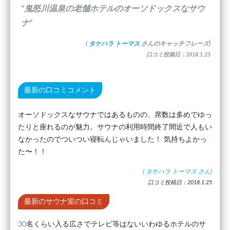
”鬼怒川温泉の老舗ホテルのオーソドックスなサウ
ナ”
(
タケハラ トーマス
さんのキャッチフレーズ)
口コミ投稿日：2018.1.25
最新の口コミコメント
オーソドックスなサウナではあるものの、席数は多めでゆっ
たりと座れるのが魅力。サウナの利用時間終了間近で人もい
なかったのでついつい寝転んじゃいました！ 気持ちよかっ
た〜！！
(
タケハラ トーマス
さん)
口コミ投稿日：2018.1.25
最新のサウナ室の口コミ
30名くらい入る広さでテレビ等はないいわゆるホテルのサ