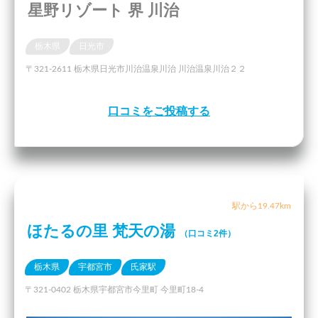
星野リゾート 界 川治
栃木県
日光市
〒321-2611 栃木県日光市川治温泉川治 川治温泉川治２２
口コミをご投稿する
駅から19.47km
ほたるの里 梵天の湯
（口コミ2件）
栃木県
宇都宮市
氏家駅
〒321-0402 栃木県宇都宮市今里町 今里町18-4