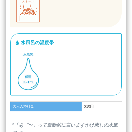
水風呂の温度帯
大人入浴料金
510円
”「あ゛〜」って自動的に言いますかけ流しの水風