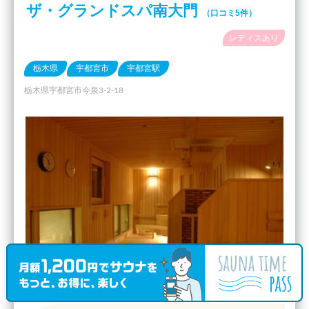
ザ・グランドスパ南大門
（口コミ5件）
レディスあり
栃木県
宇都宮市
宇都宮駅
栃木県宇都宮市今泉3-2-18