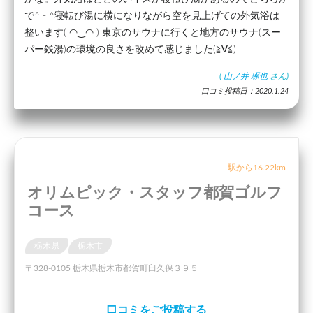
で^ - ^寝転び湯に横になりながら空を見上げての外気浴は
整います( ◠‿◠ ) 東京のサウナに行くと地方のサウナ(スー
パー銭湯)の環境の良さを改めて感じました(≧∀≦)
(
山ノ井 琢也
さん)
口コミ投稿日：2020.1.24
駅から16.22km
オリムピック・スタッフ都賀ゴルフ
コース
栃木県
栃木市
〒328-0105 栃木県栃木市都賀町臼久保３９５
口コミをご投稿する