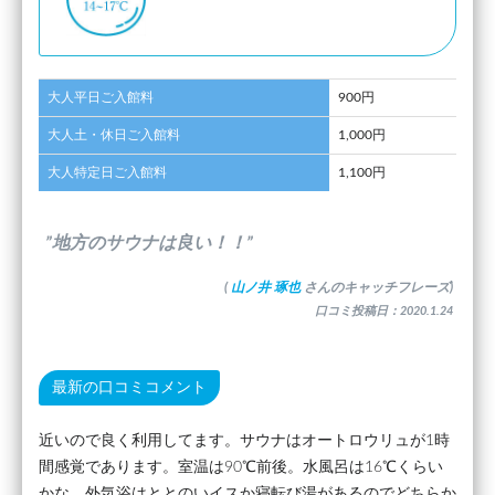
大人平日ご入館料
900円
大人土・休日ご入館料
1,000円
大人特定日ご入館料
1,100円
”地方のサウナは良い！！”
(
山ノ井 琢也
さんのキャッチフレーズ)
口コミ投稿日：2020.1.24
最新の口コミコメント
近いので良く利用してます。サウナはオートロウリュが1時
間感覚であります。室温は90℃前後。水風呂は16℃くらい
かな。外気浴はととのいイスか寝転び湯があるのでどちらか