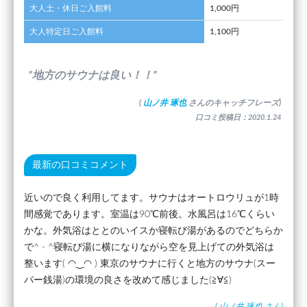
大人土・休日ご入館料
1,000円
大人特定日ご入館料
1,100円
”地方のサウナは良い！！”
(
山ノ井 琢也
さんのキャッチフレーズ)
口コミ投稿日：2020.1.24
最新の口コミコメント
近いので良く利用してます。サウナはオートロウリュが1時
間感覚であります。室温は90℃前後。水風呂は16℃くらい
かな。外気浴はととのいイスか寝転び湯があるのでどちらか
で^ - ^寝転び湯に横になりながら空を見上げての外気浴は
整います( ◠‿◠ ) 東京のサウナに行くと地方のサウナ(スー
パー銭湯)の環境の良さを改めて感じました(≧∀≦)
(
山ノ井 琢也
さん)