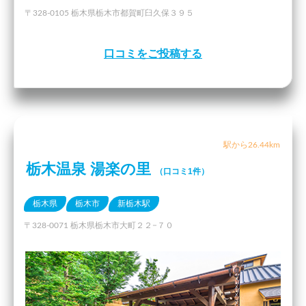
〒328-0105 栃木県栃木市都賀町臼久保３９５
口コミをご投稿する
駅から26.44km
栃木温泉 湯楽の里
（口コミ1件）
栃木県
栃木市
新栃木駅
〒328-0071 栃木県栃木市大町２２−７０