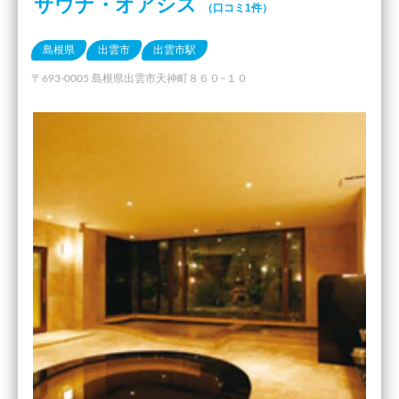
サウナ・オアシス
（口コミ1件）
島根県
出雲市
出雲市駅
〒693-0005 島根県出雲市天神町８６０−１０