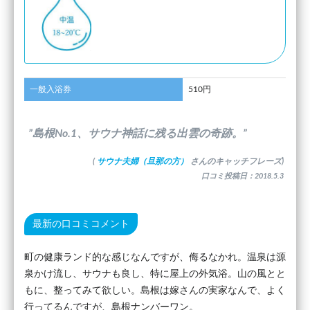
一般入浴券
510円
”島根No.1、サウナ神話に残る出雲の奇跡。”
(
サウナ夫婦（旦那の方）
さんのキャッチフレーズ)
口コミ投稿日：2018.5.3
最新の口コミコメント
町の健康ランド的な感じなんですが、侮るなかれ。温泉は源
泉かけ流し、サウナも良し、特に屋上の外気浴。山の風とと
もに、整ってみて欲しい。島根は嫁さんの実家なんで、よく
行ってるんですが、島根ナンバーワン。