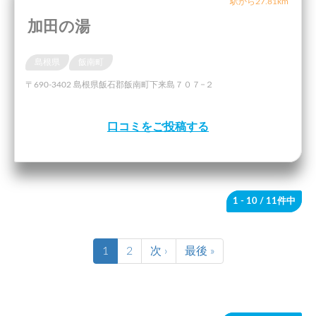
駅から27.81km
加田の湯
島根県
飯南町
〒690-3402 島根県飯石郡飯南町下来島７０７−２
口コミをご投稿する
1 - 10
/ 11件中
1
2
次 ›
最後 »