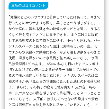
最新の口コミコメント
｢究極のととのいサウナ｣と公称しているだけあって、今まで
行ったどのサウナよりも深く、早くととのう感じがする。
サウナ室内に流れる焚き火の映像もテレビとは違い、うるさ
くなく汗を流すことだけに集中できる。 また二段目に設置
してある衝立のお陰で隣を気にせず、ゆったり座れる。パー
ソナルスペースに気を配った設計は素晴らしいの一言。 サ
ウナから水風呂への動線にある、かぶり湯も源泉をそのまま
使用。温度も温かいので水風呂が益々楽しみになる。 水風
呂は最深部160㎝あり、165㎝の私なら目の上までスッポリ
(笑) 水温15.2℃の表示はあるがチラー循環して水が回ってい
るので表示温度よりも低く感じる。 ととのいスペースは二
種の椅子があり見た目の雰囲気に合わせた感じのお洒落な椅
子。 さらに、その椅子の座り心地が良好！ 風の音、鳥の
声、虫の声などの音を感じながら目を閉じるとスーっととと
のってしまう。 人工的には決して出せない四季折々の景色
と音は四季荘の立地を最大限に活かしているとおもう。 さ