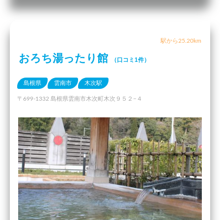
駅から25.20km
おろち湯ったり館
（口コミ1件）
島根県
雲南市
木次駅
〒699-1332 島根県雲南市木次町木次９５２−４