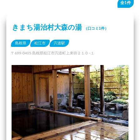
全1件
きまち湯治村大森の湯
（口コミ1件）
島根県
松江市
宍道駅
〒699-0405 島根県松江市宍道町上来待２１０−１