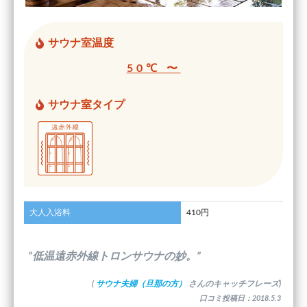
サウナ室温度
50℃ 〜
サウナ室タイプ
大人入浴料
410円
”低温遠赤外線トロンサウナの妙。”
(
サウナ夫婦（旦那の方）
さんのキャッチフレーズ)
口コミ投稿日：2018.5.3