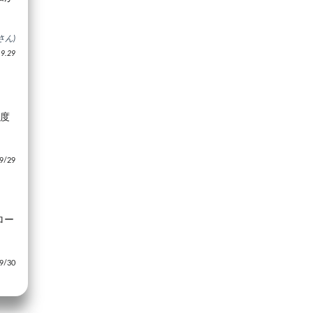
さん)
.29
温度
/29
ロー
/30