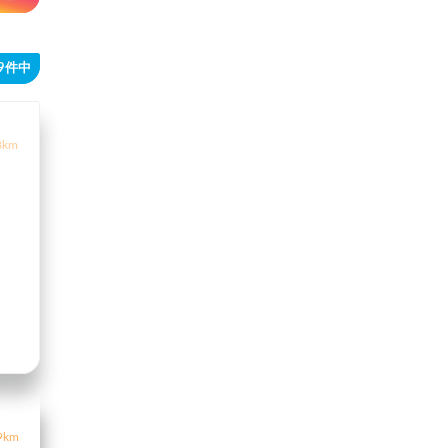
29件中
8km
9km