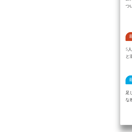
つ
5
と
足
な