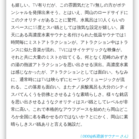
も嬉しい。TV有りだが、この雰囲気だとTV無しの方がポテ
ンシャルを発揮出来そう。とはいえ、岡山のロードサイドに
このクオリティがあることに驚愕。水風呂は10人くらいの
スペースに15度とスパ銭としては強気な設定が嬉しい。露
天にある高濃度水素サウナと名付けられた低温サウナでは1
時間毎にミストアトラクションが。アトラクション中はトラ
ンスに似た音楽が流れ、TVにはサイケデリックな映像が。
それと共に大量のミストが出てくる。何となく尼崎のみずき
の湯の熱波アトラクションを思い出させる演出。高濃度水素
は感じなかったが、アトラクションとしては面白い。ちなみ
に、通常時にはTVは映らずにヒーリングミュージックが流
れる。この落差も面白い。またナノ炭酸風呂も大分のシティ
スパてんくうを彷彿とさせるような素晴らしさ。様々な銘店
を思い出させるようなクオリティはスパ銭としてレベルが非
常に高い。これで本格的なアウフグースを始めたら岡山どこ
ろか全国に名を轟かせるのではないか？とにかく、岡山に素
晴らしきスパ銭ありと言える施設だ。
(
DDD@転勤族サウナー
さん)