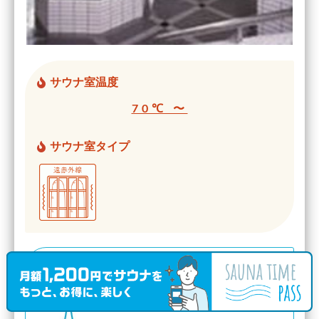
サウナ室温度
70℃ 〜
サウナ室タイプ
水風呂の温度帯