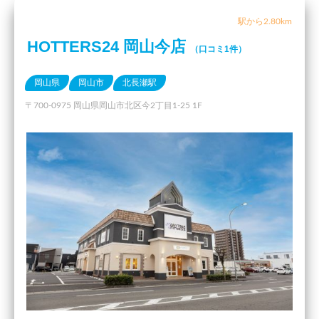
駅から2.80km
HOTTERS24 岡山今店
（口コミ1件）
岡山県
岡山市
北長瀬駅
〒700-0975 岡山県岡山市北区今2丁目1-25 1F