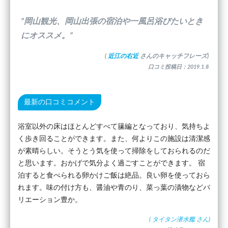
”岡山観光、岡山出張の宿泊や一風呂浴びたいとき
にオススメ。”
(
近江の右近
さんのキャッチフレーズ)
口コミ投稿日：2019.1.8
最新の口コミコメント
浴室以外の床はほとんどすべて籘編となっており、気持ちよ
く歩き回ることができます。また、何よりこの施設は清潔感
が素晴らしい。そうとう気を使って掃除をしておられるのだ
と思います。おかげで気分よく過ごすことができます。 宿
泊すると食べられる卵かけご飯は絶品。良い卵を使っておら
れます。味の付け方も、醤油や青のり、菜っ葉の漬物などバ
リエーション豊か。
(
タイタン潜水艦
さん)