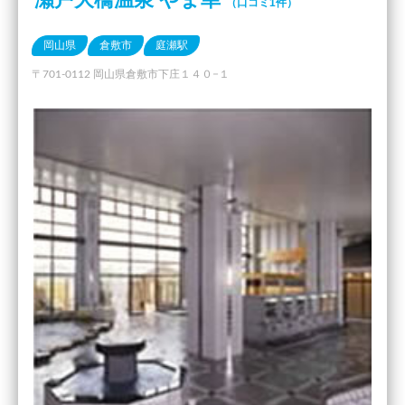
（口コミ1件）
岡山県
倉敷市
庭瀬駅
〒701-0112 岡山県倉敷市下庄１４０−１