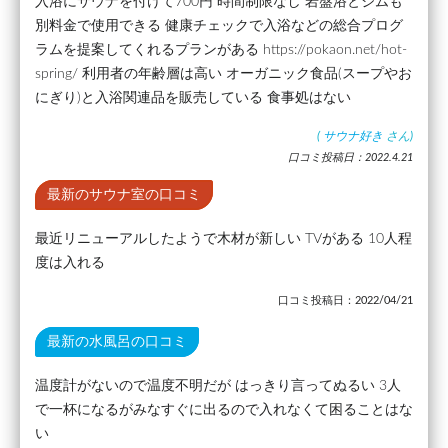
入浴にサウナを付けて700円 時間制限なし 岩盤浴とジムも
別料金で使用できる 健康チェックで入浴などの総合プログ
ラムを提案してくれるプランがある https://pokaon.net/hot-
spring/ 利用者の年齢層は高い オーガニック食品(スープやお
にぎり)と入浴関連品を販売している 食事処はない
(
サウナ好き
さん)
口コミ投稿日：2022.4.21
最新のサウナ室の口コミ
最近リニューアルしたようで木材が新しい TVがある 10人程
度は入れる
口コミ投稿日：2022/04/21
最新の水風呂の口コミ
温度計がないので温度不明だが はっきり言ってぬるい 3人
で一杯になるがみなすぐに出るので入れなくて困ることはな
い