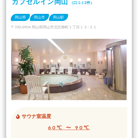
カプセルイン岡山
（口コミ2件）
岡山県
岡山市
岡山駅
〒700-0904 岡山県岡山市北区柳町１丁目１３−２１
サウナ室温度
60℃ 〜 90℃