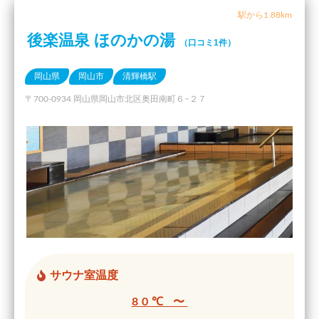
駅から1.88km
後楽温泉 ほのかの湯
（口コミ1件）
岡山県
岡山市
清輝橋駅
〒700-0934 岡山県岡山市北区奥田南町６−２７
サウナ室温度
80℃ 〜