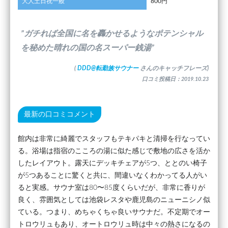
大人土日祝一般
800円
”ガチれば全国に名を轟かせるようなポテンシャル
を秘めた晴れの国の名スーパー銭湯”
(
DDD@転勤族サウナー
さんのキャッチフレーズ)
口コミ投稿日：2019.10.23
最新の口コミコメント
館内は非常に綺麗でスタッフもテキパキと清掃を行なってい
る。浴場は指宿のこころの湯に似た感じで敷地の広さを活か
したレイアウト。露天にデッキチェアが5つ、ととのい椅子
が5つあることに驚くと共に、間違いなくわかってる人がい
ると実感。サウナ室は80〜85度くらいだが、非常に香りが
良く、雰囲気としては池袋レスタや鹿児島のニューニシノ似
ている。つまり、めちゃくちゃ良いサウナだ。不定期でオー
トロウリュもあり、オートロウリュ時は中々の熱さになるの