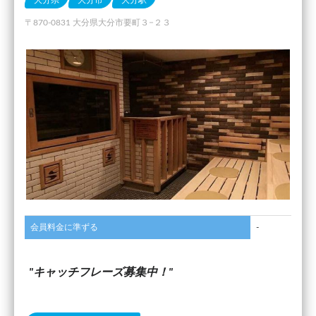
大分県
大分市
大分駅
〒870-0831 大分県大分市要町３−２３
会員料金に準ずる
-
キャッチフレーズ募集中！