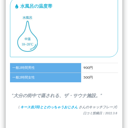
水風呂の温度帯
一般2時間男性
900円
一般2時間女性
500円
”大分の街中で蒸される、ザ・サウナ施設。”
(
キース吉川@ととのっちゃうおじさん
さんのキャッチフレーズ)
口コミ投稿日：2022.3.8