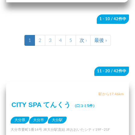
1 - 10
/ 42件中
1
2
3
4
5
次 ›
最後 »
11 - 20
/ 42件中
駅から17.46km
CITY SPA てんくう
（口コミ5件）
大分県
大分市
大分駅
大分市要町1番14号 JR大分駅直結 JRおおいたシティ19F−21F