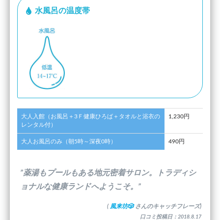
水風呂の温度帯
大人入館（お風呂＋3Ｆ健康ひろば＋タオルと浴衣の
1,230円
レンタル付）
大人お風呂のみ（朝5時～深夜0時）
490円
”薬湯もプールもある地元密着サロン。トラディシ
ョナルな健康ランドへようこそ。”
(
風来坊🎲
さんのキャッチフレーズ)
口コミ投稿日：2018.8.17