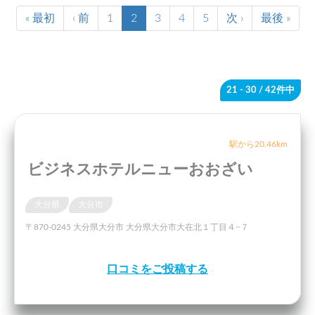
« 最初
‹ 前
1
2
3
4
5
次 ›
最後 »
21 - 30
/ 42件中
駅から20.46km
ビジネスホテルニューおおざい
大分県
大分市
〒870-0245 大分県大分市 大分県大分市大在北１丁目４−７
口コミをご投稿する