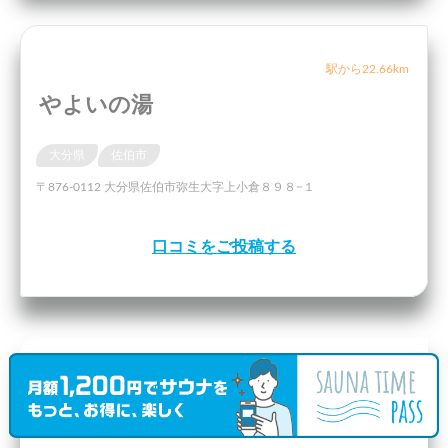
駅から22.66km
やよいの湯
大分県
佐伯市
〒876-0112 大分県佐伯市弥生大字上小倉８９８−１
口コミをご投稿する
駅から23.51km
温泉療養文化館 御前湯
（口コミ1件）