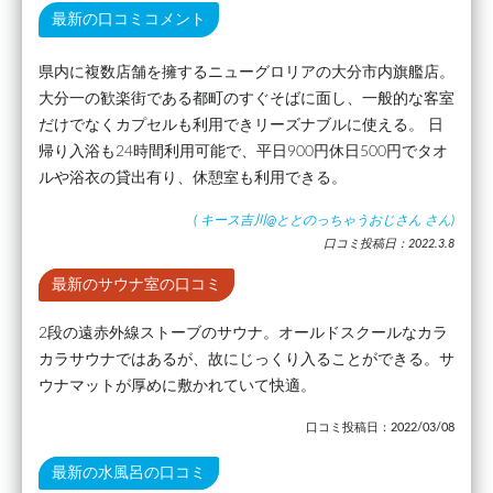
最新の口コミコメント
県内に複数店舗を擁するニューグロリアの大分市内旗艦店。
大分一の歓楽街である都町のすぐそばに面し、一般的な客室
だけでなくカプセルも利用できリーズナブルに使える。 日
帰り入浴も24時間利用可能で、平日900円休日500円でタオ
ルや浴衣の貸出有り、休憩室も利用できる。
(
キース吉川@ととのっちゃうおじさん
さん)
口コミ投稿日：2022.3.8
最新のサウナ室の口コミ
2段の遠赤外線ストーブのサウナ。オールドスクールなカラ
カラサウナではあるが、故にじっくり入ることができる。サ
ウナマットが厚めに敷かれていて快適。
口コミ投稿日：2022/03/08
最新の水風呂の口コミ