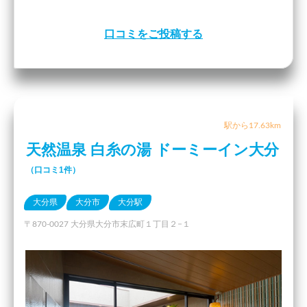
口コミをご投稿する
駅から17.63km
天然温泉 白糸の湯 ドーミーイン大分
（口コミ1件）
大分県
大分市
大分駅
〒870-0027 大分県大分市末広町１丁目２−１