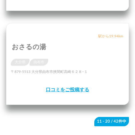
駅から19.94km
おさるの湯
大分県
由布市
〒879-5513 大分県由布市挾間町高崎６２８−１
口コミをご投稿する
11 - 20
/ 42件中