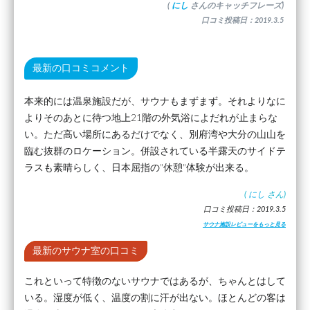
(
にし
さんのキャッチフレーズ)
口コミ投稿日：2019.3.5
最新の口コミコメント
本来的には温泉施設だが、サウナもまずまず。それよりなに
よりそのあとに待つ地上21階の外気浴によだれが止まらな
い。ただ高い場所にあるだけでなく、別府湾や大分の山山を
臨む抜群のロケーション。併設されている半露天のサイドテ
ラスも素晴らしく、日本屈指の"休憩"体験が出来る。
(
にし
さん)
口コミ投稿日：2019.3.5
サウナ施設レビューをもっと見る
最新のサウナ室の口コミ
これといって特徴のないサウナではあるが、ちゃんとはして
いる。湿度が低く、温度の割に汗が出ない。ほとんどの客は