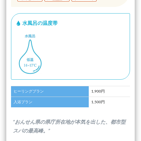
水風呂の温度帯
ヒーリングプラン
1,900円
入浴プラン
1,500円
”おんせん県の県庁所在地が本気を出した、都市型
スパの最高峰。”