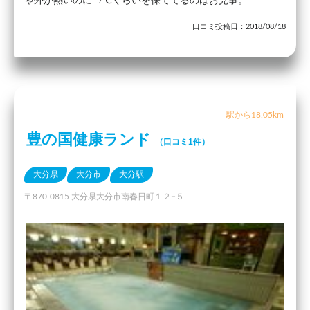
ゃ外が熱いのに17℃くらいを保ててるのはお見事。
口コミ投稿日：2018/08/18
駅から18.05km
豊の国健康ランド
（口コミ1件）
大分県
大分市
大分駅
〒870-0815 大分県大分市南春日町１２−５