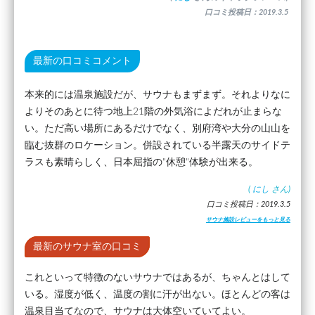
口コミ投稿日：2019.3.5
最新の口コミコメント
本来的には温泉施設だが、サウナもまずまず。それよりなに
よりそのあとに待つ地上21階の外気浴によだれが止まらな
い。ただ高い場所にあるだけでなく、別府湾や大分の山山を
臨む抜群のロケーション。併設されている半露天のサイドテ
ラスも素晴らしく、日本屈指の"休憩"体験が出来る。
(
にし
さん)
口コミ投稿日：2019.3.5
サウナ施設レビューをもっと見る
最新のサウナ室の口コミ
これといって特徴のないサウナではあるが、ちゃんとはして
いる。湿度が低く、温度の割に汗が出ない。ほとんどの客は
温泉目当てなので、サウナは大体空いていてよい。