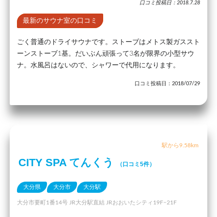
口コミ投稿日：2018.7.28
最新のサウナ室の口コミ
ごく普通のドライサウナです。ストーブはメトス製ガススト
ーンストーブ1基。だいぶん頑張って3名が限界の小型サウ
ナ。水風呂はないので、シャワーで代用になります。
口コミ投稿日：2018/07/29
駅から9.58km
CITY SPA てんくう
（口コミ5件）
大分県
大分市
大分駅
大分市要町1番14号 JR大分駅直結 JRおおいたシティ19F−21F