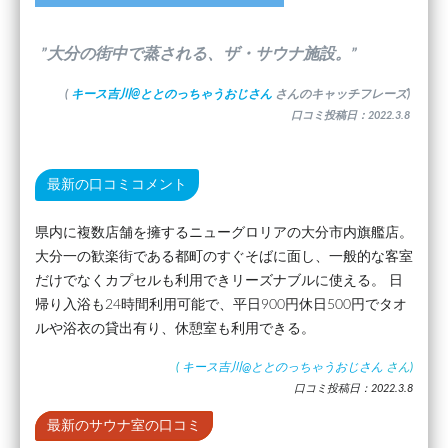
”大分の街中で蒸される、ザ・サウナ施設。”
(
キース吉川@ととのっちゃうおじさん
さんのキャッチフレーズ)
口コミ投稿日：2022.3.8
最新の口コミコメント
県内に複数店舗を擁するニューグロリアの大分市内旗艦店。
大分一の歓楽街である都町のすぐそばに面し、一般的な客室
だけでなくカプセルも利用できリーズナブルに使える。 日
帰り入浴も24時間利用可能で、平日900円休日500円でタオ
ルや浴衣の貸出有り、休憩室も利用できる。
(
キース吉川@ととのっちゃうおじさん
さん)
口コミ投稿日：2022.3.8
最新のサウナ室の口コミ