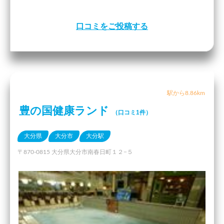
口コミをご投稿する
駅から8.86km
豊の国健康ランド
（口コミ1件）
大分県
大分市
大分駅
〒870-0815 大分県大分市南春日町１２−５