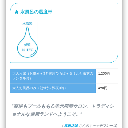
水風呂の温度帯
大人入館（お風呂＋3Ｆ健康ひろば＋タオルと浴衣の
1,230円
レンタル付）
大人お風呂のみ（朝5時～深夜0時）
490円
”薬湯もプールもある地元密着サロン。トラディシ
ョナルな健康ランドへようこそ。”
(
風来坊🎲
さんのキャッチフレーズ)