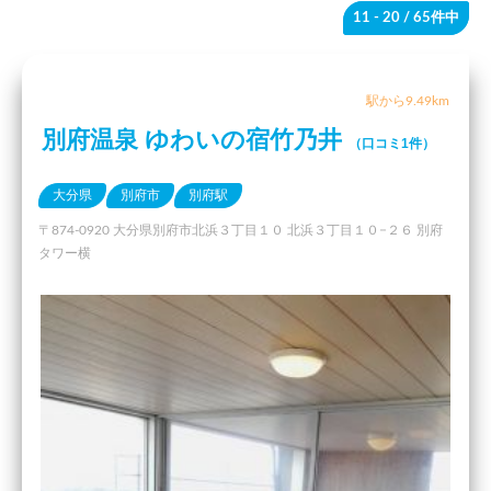
11 - 20
/ 65件中
駅から9.49km
別府温泉 ゆわいの宿竹乃井
（口コミ1件）
大分県
別府市
別府駅
〒874-0920 大分県別府市北浜３丁目１０ 北浜３丁目１０−２６ 別府
タワー横