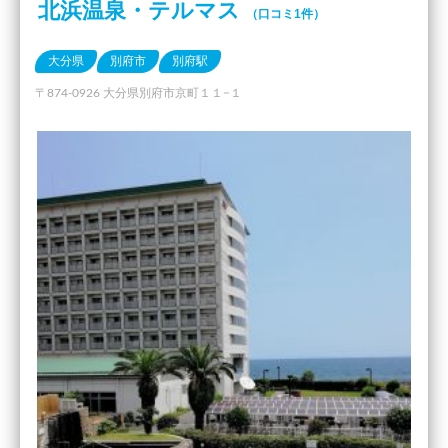
北浜温泉・テルマス
（口コミ1件）
大分県
別府市
別府駅
〒874-0926 大分県別府市京町１１−１