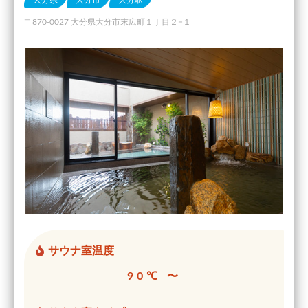
大分県
大分市
大分駅
〒870-0027 大分県大分市末広町１丁目２−１
サウナ室温度
90℃ 〜