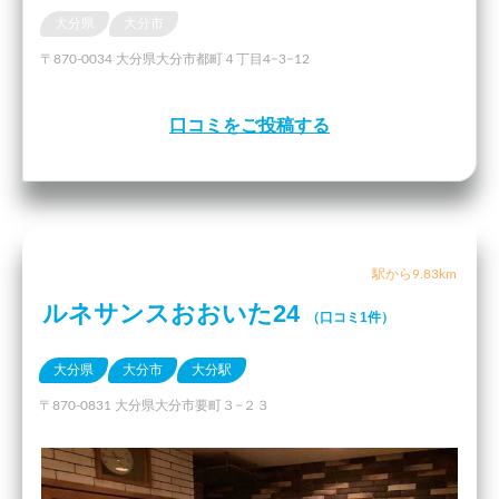
大分県
大分市
〒870-0034 大分県大分市都町４丁目4−3−12
口コミをご投稿する
駅から9.83km
ルネサンスおおいた24
（口コミ1件）
大分県
大分市
大分駅
〒870-0831 大分県大分市要町３−２３