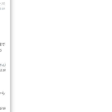
ズ)
.19
能で
の
さん)
.19
から
/19