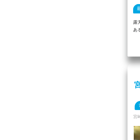
露
あ
宮