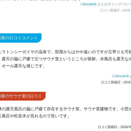
(
shinsukeb
さんのキャッチフレー
口コミ投稿日：2018.2
最新の口コミコメント
ェラトンシーガイヤの温泉で、部屋からはやや遠いのですが立寄りも可
。露天の脇に戸建で立つサウナ室というところが新鮮。水風呂も露天な
、オール露天な感じです。
(
shinsukeb
口コミ投稿日：2018.2
最新のサウナ室の口コミ
林の露天風呂の脇に戸建て存在するサウナ室。サウナ室建物です。小窓
天風呂や松並木が見れるので良いです。
口コミ投稿日：2018/02