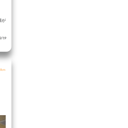
湯が
/19
0km