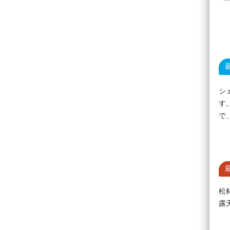
シ
す
で
松
露