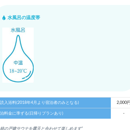
水風呂の温度帯
読入浴料(2018年4月より宿泊者のみとなる)
2,000
泊料金に準ずる(日帰りプランあり)
-
松林の戸建サウナを露天と合わせて楽しめます”