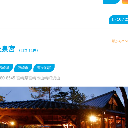
1 - 10
/ 
駅から2.5
松泉宮
（口コミ1件）
宮崎県
宮崎市
蓮ケ池駅
880-8545 宮崎県宮崎市山崎町浜山