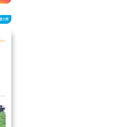
全1件
8km