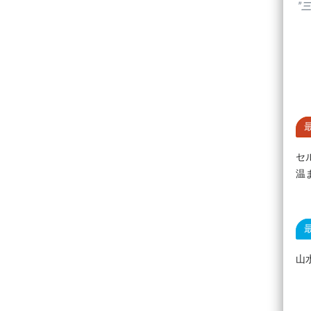
”
セ
温
山