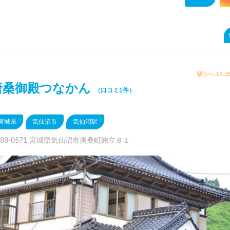
駅から18.3
唐桑御殿つなかん
（口コミ1件）
宮城県
気仙沼市
気仙沼駅
988-0571 宮城県気仙沼市唐桑町鮪立８１