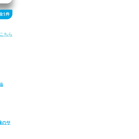
全1件
こちら
仙
線のサ