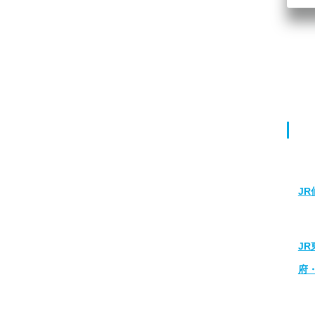
J
J
府