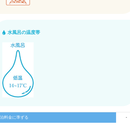
水風呂の温度帯
泊料金に準ずる
-