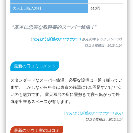
大人土日祝入浴料
610円
”基本に忠実な教科書的スーパー銭湯！”
(
でんぼう(孤独のケロサウナー)
さんのキャッチフレーズ)
口コミ投稿日：2018.5.14
最新の口コミコメント
スタンダードなスーパー銭湯、必要な設備は一通り揃ってい
ます。しかしながら料金は東京の銭湯に100円足すだけと安
いのも魅力です。 露天風呂の所に畳敷きで寝っ転がって外
気浴出来るスペースが有ります。
(
でんぼう(孤独のケロサウナー)
さん)
口コミ投稿日：2018.5.14
最新のサウナ室の口コミ