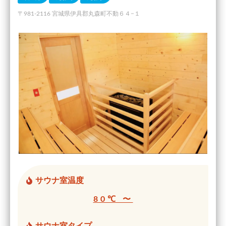
〒981-2116 宮城県伊具郡丸森町不動６４−１
サウナ室温度
80℃ 〜
サウナ室タイプ