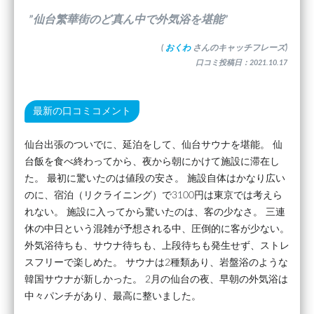
”仙台繁華街のど真ん中で外気浴を堪能”
(
おくわ
さんのキャッチフレーズ)
口コミ投稿日：2021.10.17
最新の口コミコメント
仙台出張のついでに、延泊をして、仙台サウナを堪能。 仙
台飯を食べ終わってから、夜から朝にかけて施設に滞在し
た。 最初に驚いたのは値段の安さ。 施設自体はかなり広い
のに、宿泊（リクライニング）で3100円は東京では考えら
れない。 施設に入ってから驚いたのは、客の少なさ。 三連
休の中日という混雑が予想される中、圧倒的に客が少ない。
外気浴待ちも、サウナ待ちも、上段待ちも発生せず、ストレ
スフリーで楽しめた。 サウナは2種類あり、岩盤浴のような
韓国サウナが新しかった。 2月の仙台の夜、早朝の外気浴は
中々パンチがあり、最高に整いました。