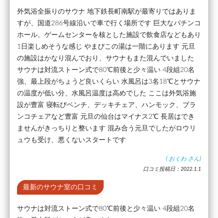
外気浴全振りのサウナ 地下鉄長町南駅が最寄りではありま
すが、国道286号線沿いで車で行く場所です 巨大なパチンコ
ホール、ゲームセンターを核とした施設で飲食店などもあり
1日楽しめそうな感じ やまびこの湯は一階にあります 元旦
の施設はかなり混んでおり、サウナもまた混んでいました
サウナは対流ストーン式で80℃前後と少々温い 4段組20名
強、最上段がちょうど良いくらい 水風呂は3名18℃とサウナ
の温度が低い分、水風呂温度は高めでした ここは外気浴施
設が豊富 寝転びベンチ、デッキチェア、ハンモック、ブラ
ンコチェアなど豊富 元旦の仙台はマイナス2℃ 長居はでき
ませんがきっちりと整います 混み合う元旦でしたがロウリ
ュウも受け、悪くないスタートです
(
おくわ
さん)
口コミ投稿日：2022.1.1
最新のサウナ室の口コミ
サウナは対流ストーン式で80℃前後と少々温い 4段組20名