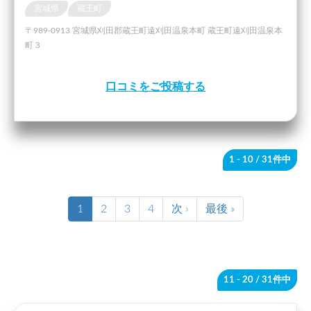
宮城県
蔵王町
〒989-0913 宮城県刈田郡蔵王町遠刈田温泉本町 蔵王町遠刈田温泉本
町３
口コミをご投稿する
1 - 10
/ 31件中
1
2
3
4
次 ›
最後 »
11 - 20
/ 31件中