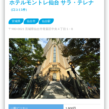
ホテルモントレ仙台 サラ・テレナ
（口コミ1件）
宮城県
仙台市
仙台駅
〒980-0021 宮城県仙台市青葉区中央４丁目１−８
一般ビジター
1,800円