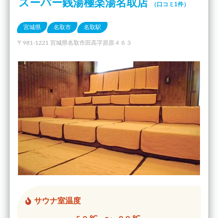
スーパー銭湯極楽湯名取店
（口コミ1件）
宮城県
名取市
名取駅
〒981-1221 宮城県名取市田高字原原４６３
サウナ室温度