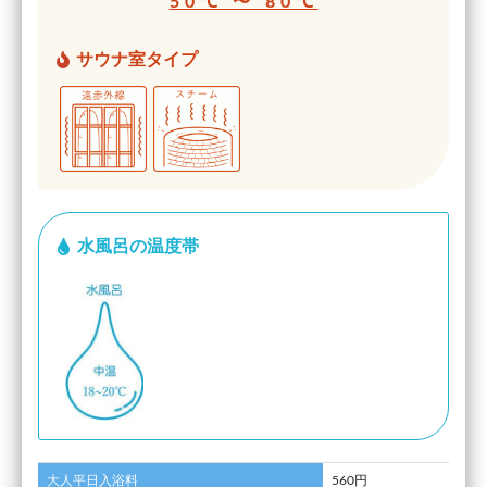
50℃ 〜 80℃
サウナ室タイプ
水風呂の温度帯
大人平日入浴料
560円