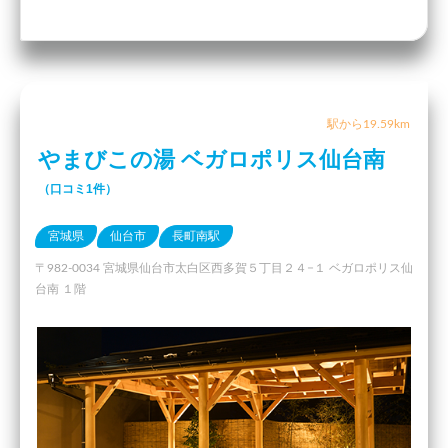
駅から19.59km
やまびこの湯 ベガロポリス仙台南
（口コミ1件）
宮城県
仙台市
長町南駅
〒982-0034 宮城県仙台市太白区西多賀５丁目２４−１ ベガロポリス仙
台南 １階