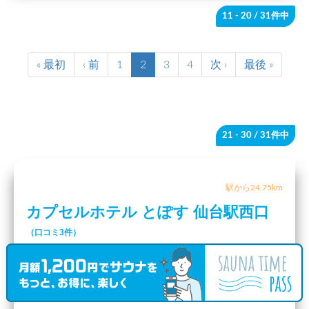
11 - 20
/ 31件中
« 最初
‹ 前
1
2
3
4
次 ›
最後 »
21 - 30
/ 31件中
駅から24.75km
カプセルホテル とぽす 仙台駅西口
（口コミ3件）
宮城県
仙台市
仙台駅
〒980-0021 宮城県仙台市青葉区中央２丁目１−１−２５