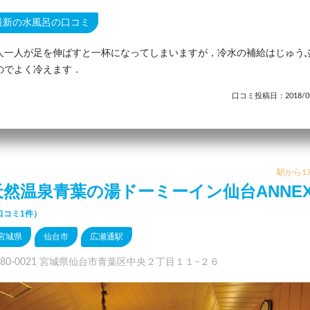
最新の水風呂の口コミ
人一人が足を伸ばすと一杯になってしまいますが，冷水の補給はじゅう
のでよく冷えます．
口コミ投稿日：2018/09
駅から17
天然温泉青葉の湯ドーミーイン仙台ANNE
口コミ1件）
宮城県
仙台市
広瀬通駅
980-0021 宮城県仙台市青葉区中央２丁目１１−２６