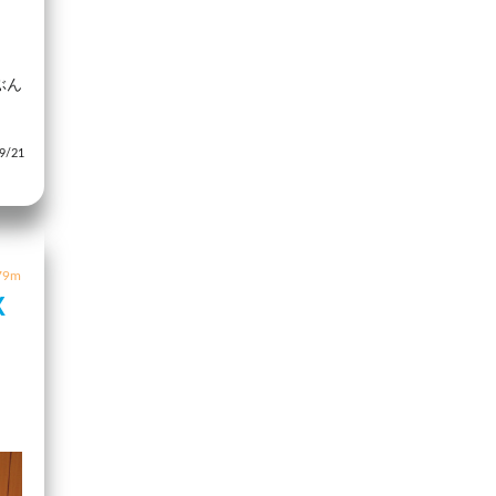
ぶん
/21
9m
X