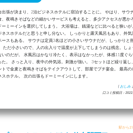
台出張が決まり、2泊ビジネスホテルに宿泊することに。 やはり、サウ
食、夜鳴きそばなどの細かいサービスも考えると、多少アクセスが悪か
ドーミーインを選択してしまう。 大浴場は、銭湯などに比べると狭いが
ジネスホテルだと思うと申し分ない。 しっかりと露天風呂もあり、外気
ペースもある。 サウナは定員3名ほどの小さいサウナだが、しっかりと
。 ただ小さいので、人の出入りで温度が上下してしまうのは残念。しょ
ないのだが。 水風呂はかなり冷たく、表示はなかったが、体感11度ぐら
った。 さっと入り、夜中の外気浴。刺激が強い。 3セットほど繰り返し
ントで金麦と夜鳴きそばをテイクアウトして、部屋でプチ宴会。 最高の
ネスホテル。 次の出張もドーミーインにします。
(
おしみ
口コミ投稿日：2022.2
駅から27