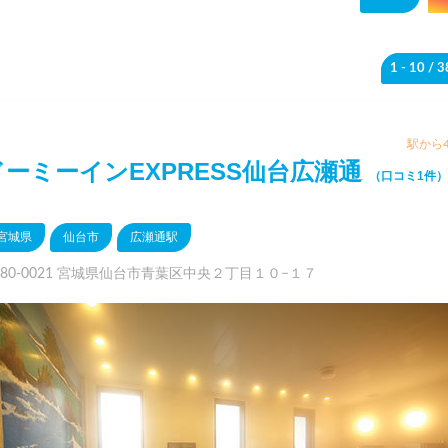
1 - 10
/ 
駅から4
ドーミーインEXPRESS仙台広瀬通
（口コミ1件）
宮城県
仙台市
広瀬通駅
980-0021 宮城県仙台市青葉区中央２丁目１０−１７