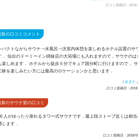
口コミ投稿日：2018.9
最新の口コミコメント
ンパクトながらサウナ→水風呂→沃室内休憩を楽しめるホテル設置のサ
す． 仙台のドーミーイン姉妹店の大浴場にも入れますので，サウナのは
も楽しめます． ホテルから徒歩５分でキュア国分町に行けますので， 
三昧を楽しみたい方には最高のロケーションかと思います．
(
あきた
口コミ投稿日：2018.9
最新のサウナ室の口コミ
-６人がゆったり座れるタワー式サウナです．最上段ストーブ近くは相当
感じます．
口コミ投稿日：2018/09