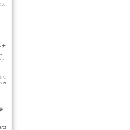
.21
ウナ
し
サウ
さん)
.21
暑
/21