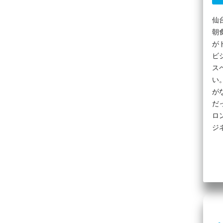
仙
朝
が
ビ
ス
い
が
だ
ロ
ジ