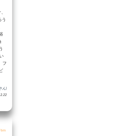
ナ、
ろう
、
浴
熱
う
い
、フ
ビ
さん)
.22
6m