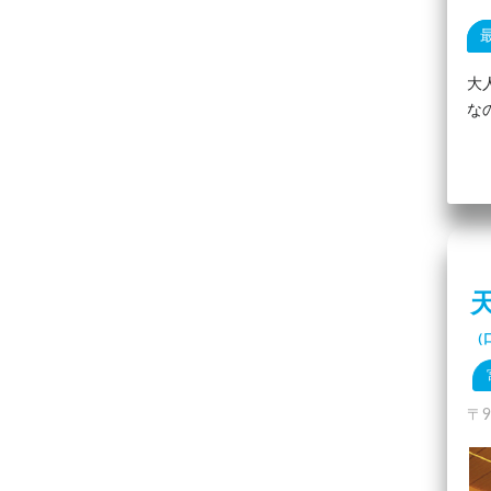
大
な
（
〒