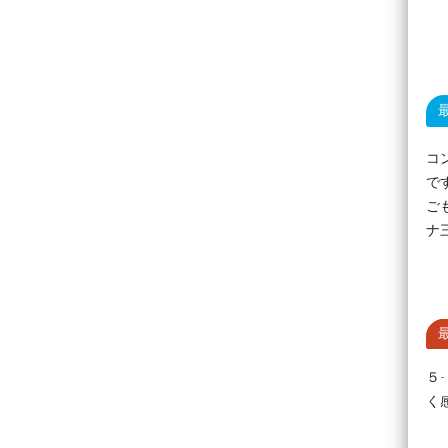
コ
で
ご
ナ
５
く