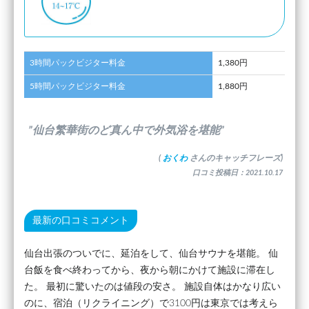
3時間パックビジター料金
1,380円
5時間パックビジター料金
1,880円
”仙台繁華街のど真ん中で外気浴を堪能”
(
おくわ
さんのキャッチフレーズ)
口コミ投稿日：2021.10.17
最新の口コミコメント
仙台出張のついでに、延泊をして、仙台サウナを堪能。 仙
台飯を食べ終わってから、夜から朝にかけて施設に滞在し
た。 最初に驚いたのは値段の安さ。 施設自体はかなり広い
のに、宿泊（リクライニング）で3100円は東京では考えら