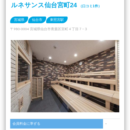
ルネサンス仙台宮町24
（口コミ1件）
宮城県
仙台市
東照宮駅
〒980-0004 宮城県仙台市青葉区宮町４丁目７−３
会員料金に準ずる
-