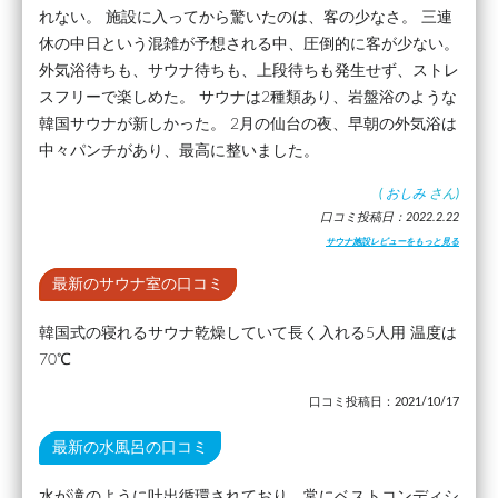
れない。 施設に入ってから驚いたのは、客の少なさ。 三連
休の中日という混雑が予想される中、圧倒的に客が少ない。
外気浴待ちも、サウナ待ちも、上段待ちも発生せず、ストレ
スフリーで楽しめた。 サウナは2種類あり、岩盤浴のような
韓国サウナが新しかった。 2月の仙台の夜、早朝の外気浴は
中々パンチがあり、最高に整いました。
(
おしみ
さん)
口コミ投稿日：2022.2.22
サウナ施設レビューをもっと見る
最新のサウナ室の口コミ
韓国式の寝れるサウナ乾燥していて長く入れる5人用 温度は
70℃
口コミ投稿日：2021/10/17
最新の水風呂の口コミ
水が滝のように吐出循環されており、常にベストコンディシ