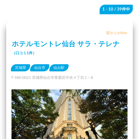
1 - 10
/ 39件中
駅から696m
ホテルモントレ仙台 サラ・テレナ
（口コミ1件）
宮城県
仙台市
仙台駅
〒980-0021 宮城県仙台市青葉区中央４丁目１−８