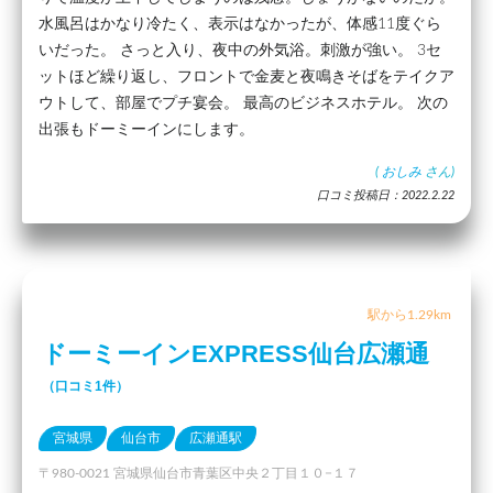
水風呂はかなり冷たく、表示はなかったが、体感11度ぐら
いだった。 さっと入り、夜中の外気浴。刺激が強い。 3セ
ットほど繰り返し、フロントで金麦と夜鳴きそばをテイクア
ウトして、部屋でプチ宴会。 最高のビジネスホテル。 次の
出張もドーミーインにします。
(
おしみ
さん)
口コミ投稿日：2022.2.22
駅から1.29km
ドーミーインEXPRESS仙台広瀬通
（口コミ1件）
宮城県
仙台市
広瀬通駅
〒980-0021 宮城県仙台市青葉区中央２丁目１０−１７