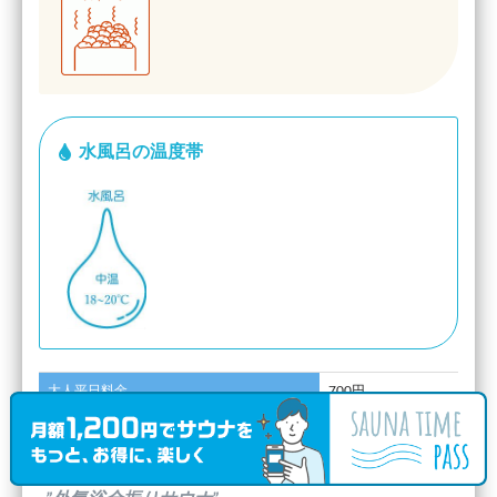
水風呂の温度帯
大人平日料金
700円
大人土日祝料金
750円