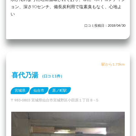
ョン、深さ90センチ、備長炭利用で塩素臭もなく、心地よ
い
口コミ投稿日：2018/04/30
駅から1.73km
喜代乃湯
（口コミ1件）
宮城県
仙台市
原ノ町駅
〒983-0803 宮城県仙台市宮城野区小田原１丁目８−５