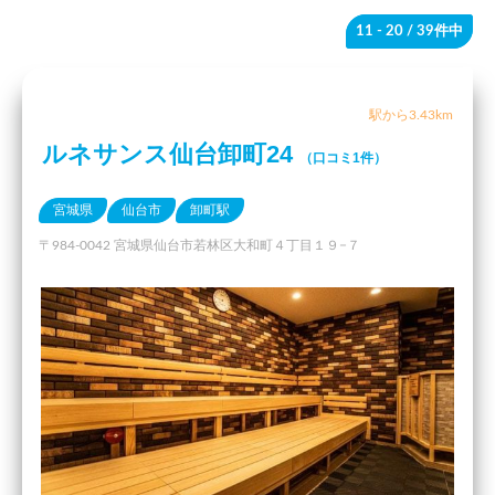
11 - 20
/ 39件中
駅から3.43km
ルネサンス仙台卸町24
（口コミ1件）
宮城県
仙台市
卸町駅
〒984-0042 宮城県仙台市若林区大和町４丁目１９−７