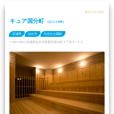
駅から1.72km
キュア国分町
（口コミ6件）
宮城県
仙台市
勾当台公園駅
〒980-0803 宮城県仙台市青葉区国分町２丁目８−３３