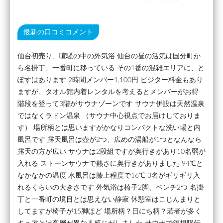
最新の口コミコメント
仙台初売り、喧騒の中の外気浴 仙台の昼の活気は国分町か
ら名掛丁、一番町に移っている その1番の混雑エリアに、と
ぽすはあります 2時間メンバー1,100円 ビジター料金もあり
ますが、タオル館内着レンタルを考えるとメンバーがお得
階段を登って3階がサウナゾーンです サウナ併設は天然温泉
ではなくラドン温泉 （サウナ中心視点でお届けしておりま
す） 場所柄とは思いますがかなりコンパクトな洗い場と内
風呂です 露天風呂は壺が2つ、広めの湯船が1つとなんなら
露天の方が広い サウナは2段組ですが奥行きがあり10名弱が
入れる ストーンサウナで熱さに奥行きがありました 94℃と
なかなかの温度 水風呂は膝上程度で16℃ 3名がギリギリ入
れるくらいの大きさです 外気浴は椅子2脚、ベンチ2つ 名掛
丁と一番町の境目とは思えない静寂 休憩室はこじんまりと
してますが椅子が15脚ほど 場所柄？日にち柄？若者が多く