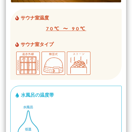
サウナ室温度
70℃ 〜 90℃
サウナ室タイプ
水風呂の温度帯