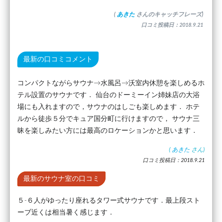
(
あきた
さんのキャッチフレーズ)
口コミ投稿日：2018.9.21
最新の口コミコメント
コンパクトながらサウナ→水風呂→沃室内休憩を楽しめるホ
テル設置のサウナです． 仙台のドーミーイン姉妹店の大浴
場にも入れますので，サウナのはしごも楽しめます． ホテ
ルから徒歩５分でキュア国分町に行けますので， サウナ三
昧を楽しみたい方には最高のロケーションかと思います．
(
あきた
さん)
口コミ投稿日：2018.9.21
最新のサウナ室の口コミ
５-６人がゆったり座れるタワー式サウナです．最上段スト
ーブ近くは相当暑く感じます．