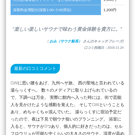
深夜料金増額分(深夜1:00~5:00滞在)
1,200円
”楽しい楽しいサウナで味わう黄金体験を貴方に。”
(
おみ（サウナ船長）
さんのキャッチフレーズ)
口コミ投稿日：2018.11.24
最新の口コミコメント
GWに思い腰をあげ、九州へサ旅。 西の聖地と言われている
湯らっくすへ。 数々のメディアに取り上げられているの
で、下調べは万全。 実際に館内へ入った時には、街で芸能
人を見かけたような感動を覚えた。 そしてGWということも
あり、めちゃくちゃ混んでいた。 湯らっくすに宿泊予定だ
ったので、夜は下見で朝ウナ狙いのプランニング。 浴室に
入ると、サウナが3つあり、個人的に好きだったのは、セル
フロウリュが可能な中くらいの大きさのサウナ。湿度が高め