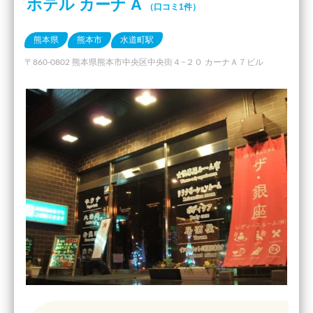
ホテル カーナ A
（口コミ1件）
熊本県
熊本市
水道町駅
〒860-0802 熊本県熊本市中央区中央街４−２０ カーナＡ７ビル