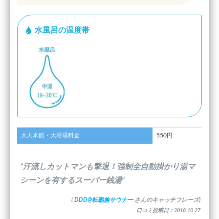
水風呂の温度帯
大人本館・大浴場料金
550円
”汗流しカットマンも撃退！強制全自動掛かり湯マ
シーンを有するスーパー銭湯”
(
DDD@転勤族サウナー
さんのキャッチフレーズ)
口コミ投稿日：2018.10.27