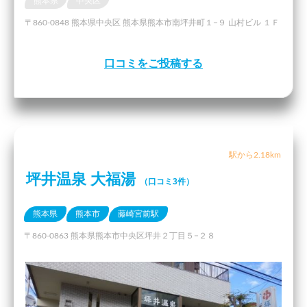
熊本県
中央区
〒860-0848 熊本県中央区 熊本県熊本市南坪井町１−９ 山村ビル １Ｆ
口コミをご投稿する
駅から2.18km
坪井温泉 大福湯
（口コミ3件）
熊本県
熊本市
藤崎宮前駅
〒860-0863 熊本県熊本市中央区坪井２丁目５−２８