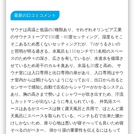
最新の口コミコメント
サウナは高温と低温の2種類あり、それぞれオリンピア工業
のサウナストーブで100度・80度セッティング。湿度もそこ
そこあるため悪くないセッティングだが、TVがうるさいの
と照明が明る過ぎる。水風呂も110センチで15名程のスペー
スのため中々の深さ、広さを有しているが、水道水を循環さ
せているため若干のカルキ臭あり。水温も20度と高め。 サ
ウナ室には入口専用と出口専用の扉があり、入口専用はサウ
ナ室内からは開けらないようになっており、出口から出ると
センサーで感知し自動で左右からシャワーがかかるシステム
あり。胸の高さまで勢いよくシャワーが吹き出すため、汗流
しカットマンが出ないように考えられている。 外気浴スペ
ースはあるがスペースは狭く露天風呂と共用で、ほとんど露
天風呂にスペースを取られている。ベンチも石で出来た腰か
けしかないため、座り心地は悪いが寝そべっても良いため寝
そべるのがベター。 掛かり湯の重要性を伝えるにはもって