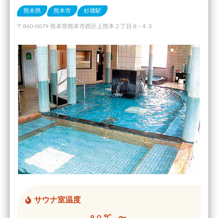
熊本県
熊本市
杉塘駅
〒860-0079 熊本県熊本市西区上熊本２丁目８−４３
サウナ室温度
80℃ 〜