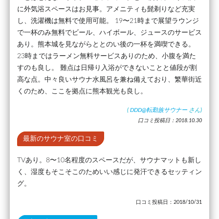
に外気浴スペースはお見事。アメニティも髭剃りなど充実
し、洗濯機は無料で使用可能。 19〜21時まで展望ラウンジ
で一杯のみ無料でビール、ハイボール、ジュースのサービス
あり。熊本城を見ながらととのい後の一杯を満喫できる。
23時まではラーメン無料サービスありのため、小腹を満た
すのも良し。 難点は日帰り入浴ができないことと値段が割
高な点。中々良いサウナ水風呂を兼ね備えており、繁華街近
くのため、ここを拠点に熊本観光も良し。
(
DDD@転勤族サウナー
さん)
口コミ投稿日：2018.10.30
最新のサウナ室の口コミ
TVあり。8〜10名程度のスペースだが、サウナマットも新し
く、湿度もそこそこのためいい感じに発汗できるセッティン
グ。
口コミ投稿日：2018/10/31