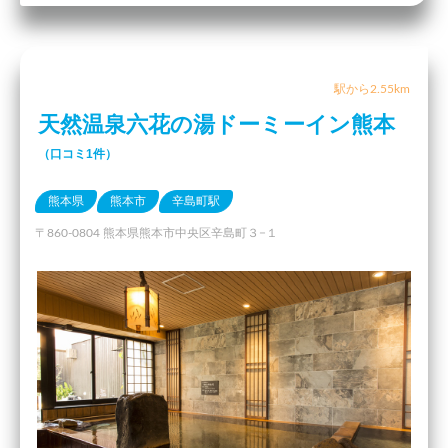
駅から2.55km
天然温泉六花の湯ドーミーイン熊本
（口コミ1件）
熊本県
熊本市
辛島町駅
〒860-0804 熊本県熊本市中央区辛島町３−１