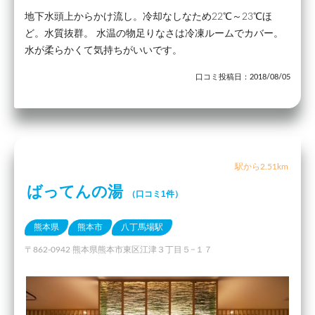
地下水頭上からかけ流し。冷却なしなため22℃～23℃ほ
ど。水質抜群。 水温の物足りなさは冷凍ルームでカバー。
水が柔らかくて気持ちがいいです。
口コミ投稿日：2018/08/05
駅から2.51km
ばってんの湯
（口コミ1件）
熊本県
熊本市
八丁馬場駅
〒862-0942 熊本県熊本市東区江津３丁目５−１７