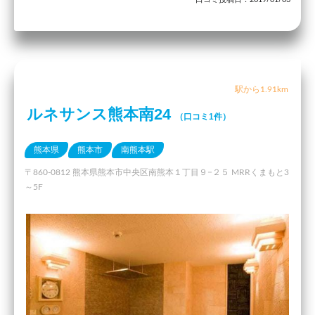
駅から1.91km
ルネサンス熊本南24
（口コミ1件）
熊本県
熊本市
南熊本駅
〒860-0812 熊本県熊本市中央区南熊本１丁目９−２５ MRRくまもと3
～5F