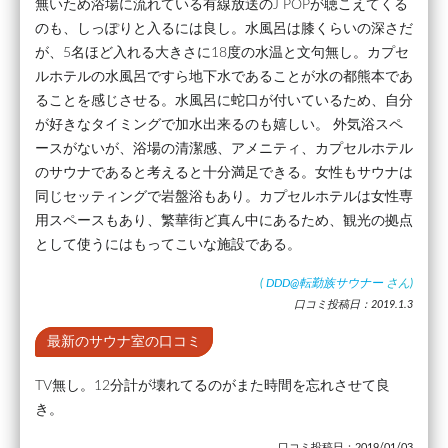
無いため浴場に流れている有線放送のJ POPが聴こえてくる
のも、しっぽりと入るには良し。水風呂は膝くらいの深さだ
が、5名ほど入れる大きさに18度の水温と文句無し。カプセ
ルホテルの水風呂ですら地下水であることが水の都熊本であ
ることを感じさせる。水風呂に蛇口が付いているため、自分
が好きなタイミングで加水出来るのも嬉しい。 外気浴スペ
ースがないが、浴場の清潔感、アメニティ、カプセルホテル
のサウナであると考えると十分満足できる。女性もサウナは
同じセッティングで岩盤浴もあり。カプセルホテルは女性専
用スペースもあり、繁華街ど真ん中にあるため、観光の拠点
として使うにはもってこいな施設である。
(
DDD@転勤族サウナー
さん)
口コミ投稿日：2019.1.3
最新のサウナ室の口コミ
TV無し。12分計が壊れてるのがまた時間を忘れさせて良
き。
口コミ投稿日：2019/01/03