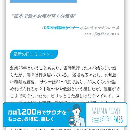
”熊本で最もお腹が空く外気浴”
(
DDD@転勤族サウナー
さんのキャッチフレーズ)
口コミ投稿日：2020.1.5
最新の口コミコメント
創業25年ということもあり、当時流行ったスパ銭らしい造
りだが、清掃は行き届いている。 浴場も広々とし、お風呂
の種類も豊富。 サウナは82〜3度であり、30人くらいは詰
めれば入れるか？中湿〜やや低湿という感じだが、温度がそ
こまで高くないため、ピリッとした感じはなくマイルド。ス
トーブはオリンピア製。TVのチャンネルは固定。こういう
スパ銭のサウナにはTVが似合うし、見ながら入りたい。 水
風呂は膝丈くらいの深さで20人ほど入れる広々スペース。
18度ほどでそこまで水温が低くないが、熊本だけあり肌触