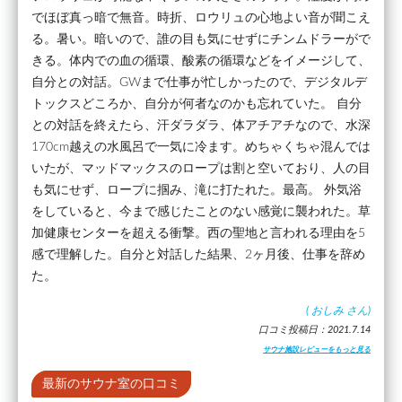
でほぼ真っ暗で無音。時折、ロウリュの心地よい音が聞こえ
る。暑い。暗いので、誰の目も気にせずにチンムドラーがで
きる。体内での血の循環、酸素の循環などをイメージして、
自分との対話。GWまで仕事が忙しかったので、デジタルデ
トックスどころか、自分が何者なのかも忘れていた。 自分
との対話を終えたら、汗ダラダラ、体アチアチなので、水深
170cm越えの水風呂で一気に冷ます。めちゃくちゃ混んでは
いたが、マッドマックスのロープは割と空いており、人の目
も気にせず、ロープに掴み、滝に打たれた。最高。 外気浴
をしていると、今まで感じたことのない感覚に襲われた。草
加健康センターを超える衝撃。西の聖地と言われる理由を5
感で理解した。自分と対話した結果、2ヶ月後、仕事を辞め
た。
(
おしみ
さん)
口コミ投稿日：2021.7.14
サウナ施設レビューをもっと見る
最新のサウナ室の口コミ