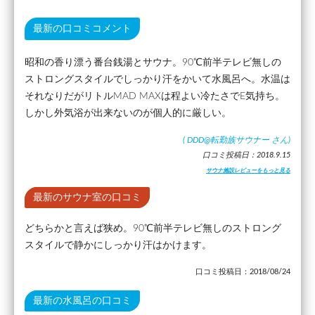
最新の口コミコメント
昭和の香り漂う番台銭湯とサウナ。90℃前半テレビ無しの
ストロングスタイルでしっかり汗をかいて水風呂へ。水温は
それなりだがリトルMAD MAXは程よい冷たさでE気持ち。
しかし外気浴が出来ないのが個人的に厳しい。
(
DDD@転勤族サウナー
さん)
口コミ投稿日：2018.9.15
サウナ施設レビューをもっと見る
最新のサウナ室の口コミ
どちらかと言えば狭め。90℃前半テレビ無しのストロング
スタイルで静かにしっかり汗はかけます。
口コミ投稿日：2018/08/24
最新の水風呂の口コミ