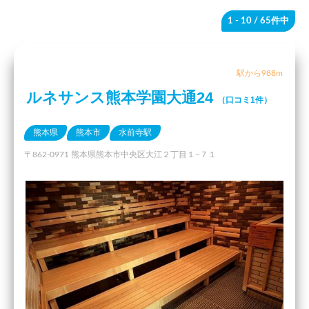
1 - 10
/ 65件中
駅から988m
ルネサンス熊本学園大通24
（口コミ1件）
熊本県
熊本市
水前寺駅
〒862-0971 熊本県熊本市中央区大江２丁目１−７１