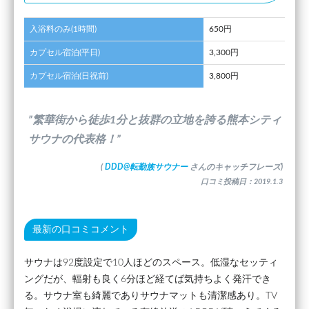
入浴料のみ(1時間)
650円
カプセル宿泊(平日)
3,300円
カプセル宿泊(日祝前)
3,800円
”繁華街から徒歩1分と抜群の立地を誇る熊本シティ
サウナの代表格！”
(
DDD@転勤族サウナー
さんのキャッチフレーズ)
口コミ投稿日：2019.1.3
最新の口コミコメント
サウナは92度設定で10人ほどのスペース。低湿なセッティ
ングだが、輻射も良く6分ほど経てば気持ちよく発汗でき
る。サウナ室も綺麗でありサウナマットも清潔感あり。TV