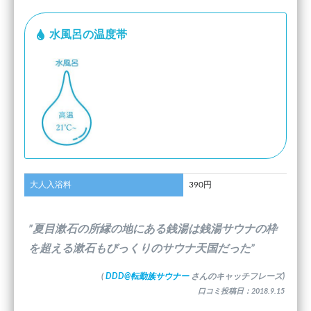
水風呂の温度帯
大人入浴料
390円
”夏目漱石の所縁の地にある銭湯は銭湯サウナの枠
を超える漱石もびっくりのサウナ天国だった”
(
DDD@転勤族サウナー
さんのキャッチフレーズ)
口コミ投稿日：2018.9.15