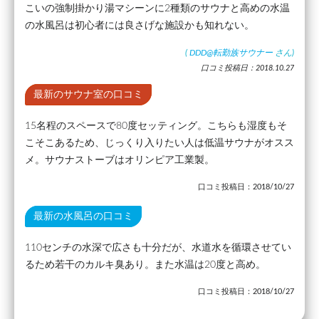
こいの強制掛かり湯マシーンに2種類のサウナと高めの水温
の水風呂は初心者には良さげな施設かも知れない。
(
DDD@転勤族サウナー
さん)
口コミ投稿日：2018.10.27
最新のサウナ室の口コミ
15名程のスペースで80度セッティング。こちらも湿度もそ
こそこあるため、じっくり入りたい人は低温サウナがオスス
メ。サウナストーブはオリンピア工業製。
口コミ投稿日：2018/10/27
最新の水風呂の口コミ
110センチの水深で広さも十分だが、水道水を循環させてい
るため若干のカルキ臭あり。また水温は20度と高め。
口コミ投稿日：2018/10/27