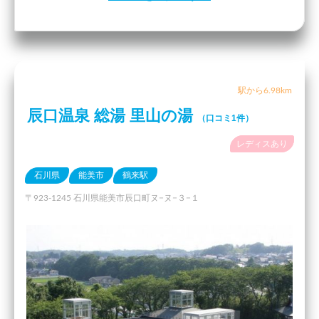
駅から6.98km
辰口温泉 総湯 里山の湯
（口コミ1件）
レディスあり
石川県
能美市
鶴来駅
〒923-1245 石川県能美市辰口町ヌ−ヌ−３−１