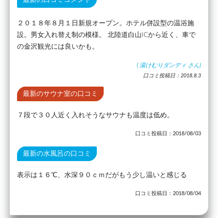
最新の口コミコメント
２０１８年８月１日新規オープン。ホテル併設型の温浴施
設。男女入れ替え制の模様。 北陸道白山ICから近く、車で
の金沢観光には良いかも。
(
湯けむりダンディ
さん)
口コミ投稿日：2018.8.3
最新のサウナ室の口コミ
７段で３０人近く入れそうなサウナも温度は低め。
口コミ投稿日：2018/08/03
最新の水風呂の口コミ
表示は１６℃、水深９０ｃｍだがもう少し温いと感じる
口コミ投稿日：2018/08/04