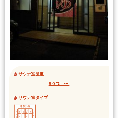
サウナ室温度
80℃ 〜
サウナ室タイプ