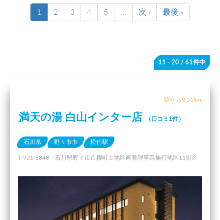
1
2
3
4
5
…
次 ›
最後 »
11 - 20
/ 61件中
駅から9.51km
満天の湯 白山インター店
（口コミ1件）
石川県
野々市市
松任駅
〒921-8848 石川県野々市市柳町土地区画整理事業施行地区11街区