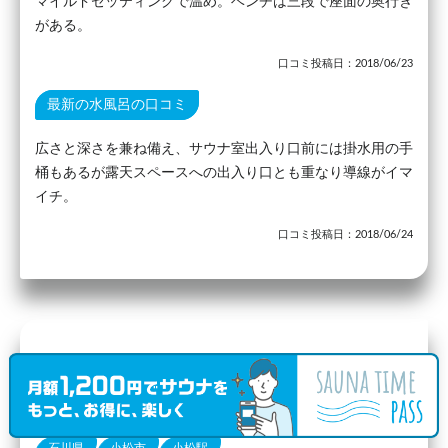
マイルドセッティングで温め。ベンチは三段で座面の奥行き
がある。
口コミ投稿日：2018/06/23
最新の水風呂の口コミ
広さと深さを兼ね備え、サウナ室出入り口前には掛水用の手
桶もあるが露天スペースへの出入り口とも重なり導線がイマ
イチ。
口コミ投稿日：2018/06/24
駅から12.51km
今江温泉元湯
（口コミ1件）
石川県
小松市
小松駅