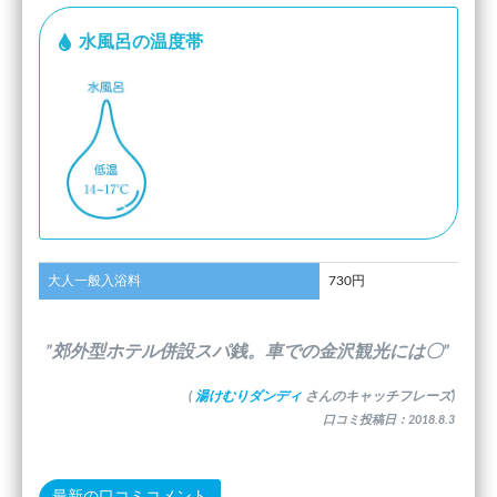
水風呂の温度帯
大人一般入浴料
730円
”郊外型ホテル併設スパ銭。車での金沢観光には〇”
(
湯けむりダンディ
さんのキャッチフレーズ)
口コミ投稿日：2018.8.3