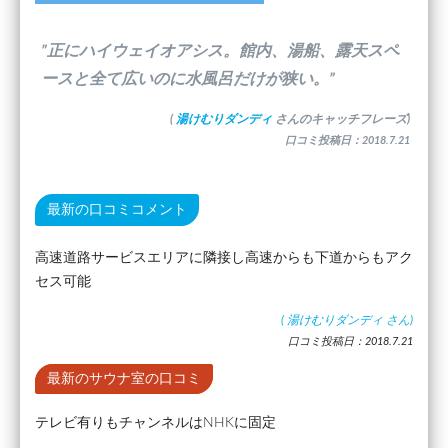
”正にハイウェイオアシス。館内、湯船、露天スペ
ースと全て広いのに水風呂だけが狭い。”
(
湯けむりダンディ
さんのキャッチフレーズ)
口コミ投稿日：2018.7.21
最新の口コミコメント
高速道路サービスエリアに隣接し高速からも下道からもアク
セス可能
(
湯けむりダンディ
さん)
口コミ投稿日：2018.7.21
最新のサウナ室の口コミ
テレビ有りもチャンネルはNHKに固定