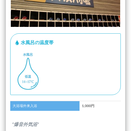
水風呂の温度帯
大浴場外来入浴
1,000円
”爆音外気浴”