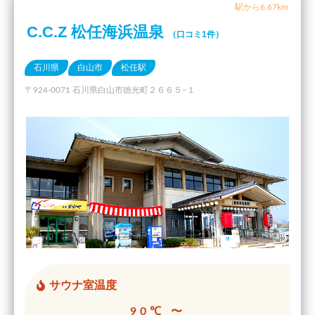
駅から6.67km
C.C.Z 松任海浜温泉
（口コミ1件）
石川県
白山市
松任駅
〒924-0071 石川県白山市徳光町２６６５−１
サウナ室温度
90℃ 〜