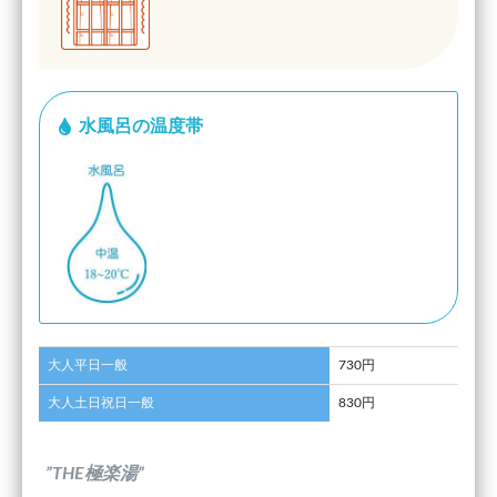
水風呂の温度帯
大人平日一般
730円
大人土日祝日一般
830円
”THE極楽湯”