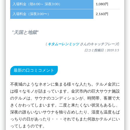
入場料金（朝6:00～ 深夜3:00）
1,080円
入場料金（深夜3:00〜）
2,160円
”天国と地獄”
(
キタムーレンミッツ
さんのキャッチフレーズ)
口コミ投稿日：2019.3.5
最新の口コミコメント
不夜城のようなネオンに集まる様々な人たち。テルメ金沢に
は様々なモノが詰まっています。金沢市内の巨大サウナ施設
のテルメは、サウナのコンディションが、時間帯、客層で大
きくかわってしまいます。二度と来たくない状況もあるし、
深夜の誰もいないサウナを独り占めしたり、湿度も温度もば
っちりの日があったり・・・それでもまた何故かテルメにい
ってしまうのです。