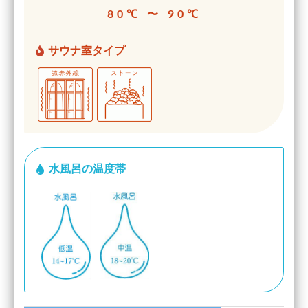
80℃ 〜 90℃
サウナ室タイプ
水風呂の温度帯