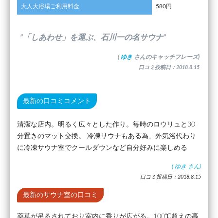
大人大浴場ご利用料金
580円
”「しあわせ」を運ぶ、石川一の名サウナ”
(
ゆき
さんのキャッチフレーズ)
口コミ投稿日：2018.8.15
最新の口コミコメント
清潔な店内。明るく広々とした作り。毎時のロウリュと30
分置きのマット交換。 冷凍サウナもある為、外気浴代わり
に冷凍サウナ室でクールダウンなど自分好みに楽しめる
(
ゆき
さん)
口コミ投稿日：2018.8.15
最新のサウナ室の口コミ
薬草が吊るされており室内に香りが広がる。100℃超えの高