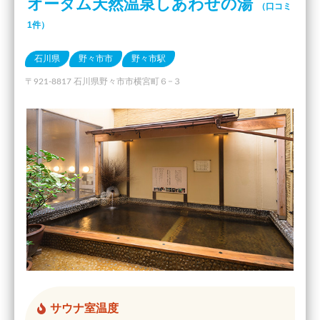
オータム天然温泉しあわせの湯
（口コミ
1件）
石川県
野々市市
野々市駅
〒921-8817 石川県野々市市横宮町６−３
サウナ室温度