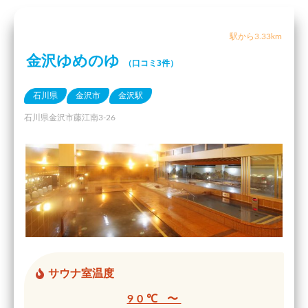
駅から3.33km
金沢ゆめのゆ
（口コミ3件）
石川県
金沢市
金沢駅
石川県金沢市藤江南3-26
サウナ室温度
90℃ 〜