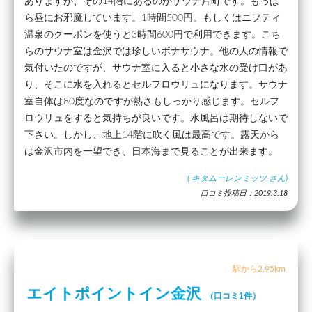
ありますが、その14階にあるのがサウナ片町です。もっぱ
ら昼にお邪魔しています。1時間500円。もしくはニフティ
温泉のクーポンを使うと3時間600円で利用できます。こち
らのサウナ室は金沢では珍しいボナサウナ。他の人の情報で
気付いたのですが、サウナ室に入ると小さな水の受け口があ
り、そこに水を入れるとセルフロウリュになります。サウナ
室自体は80度なのですが熱さもしっかり感じます。セルフ
ロウリュをすると気持ちが良いです。水風呂は期待しないで
下さい。しかし、地上14階に吹く風は最高です。露天から
は金沢市内を一望でき、日本海まで見ることが出来ます。
(
キタムーレンミッツ
さん)
口コミ投稿日：2019.3.18
駅から2.95km
エイトポイントイン金沢
（口コミ1件）