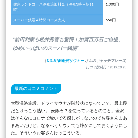
健康ランドコース深夜追加料金（深夜3時～朝11
1,000円
時）
スーパー銭湯４時間コース大人
550円
”前田利家も松井秀喜も驚愕！加賀百万石ご自慢、
ゆめいっぱいのスーパー銭湯”
(
DDD@転勤族サウナー
さんのキャッチフレーズ)
口コミ投稿日：2019.10.23
最新の口コミコメント
大型温浴施設。ドライサウナが階段状になっていて、最上段
だとけっこう熱い。 麦飯石？を使っているとのこと。金沢
はそんなにコロナで騒いでる感じがしないのでお客さんまあ
まあいたけど、なるべくサウナでも静かにしておくようにし
た。そういうお客さんけっこういる。