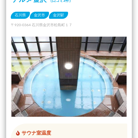
（口コミ3件）
石川県
金沢市
金沢駅
〒920-0364 石川県金沢市松島町１７
サウナ室温度