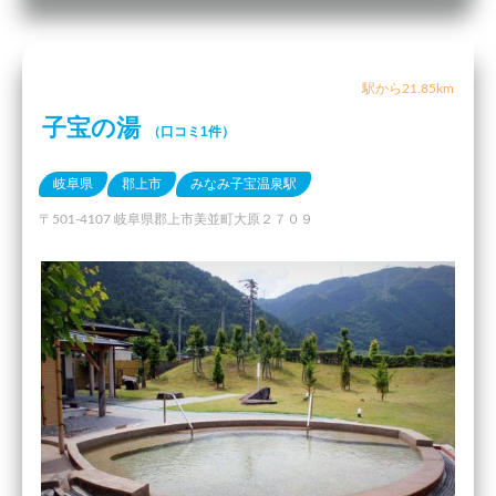
駅から21.85km
子宝の湯
（口コミ1件）
岐阜県
郡上市
みなみ子宝温泉駅
〒501-4107 岐阜県郡上市美並町大原２７０９