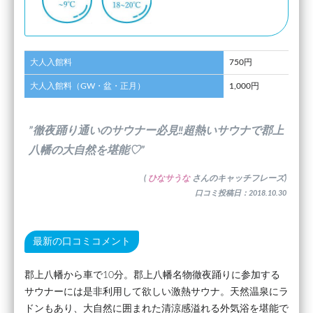
大人入館料
750円
大人入館料（GW・盆・正月）
1,000円
”徹夜踊り通いのサウナー必見‼超熱いサウナで郡上
八幡の大自然を堪能♡”
(
ひなサうな
さんのキャッチフレーズ)
口コミ投稿日：2018.10.30
最新の口コミコメント
郡上八幡から車で10分。郡上八幡名物徹夜踊りに参加する
サウナーには是非利用して欲しい激熱サウナ。天然温泉にラ
ドンもあり、大自然に囲まれた清涼感溢れる外気浴を堪能で