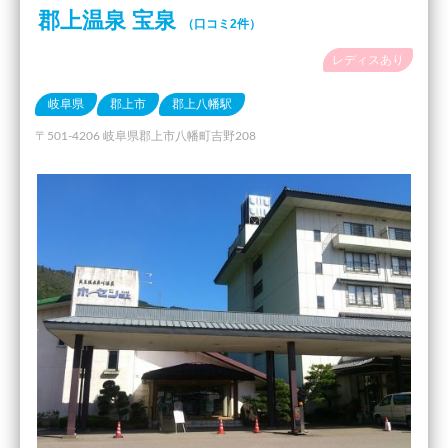
郡上温泉 宝泉
（口コミ2件）
レディスあり
岐阜県
郡上市
郡上八幡駅
〒501-4206 岐阜県郡上市八幡町吉野208