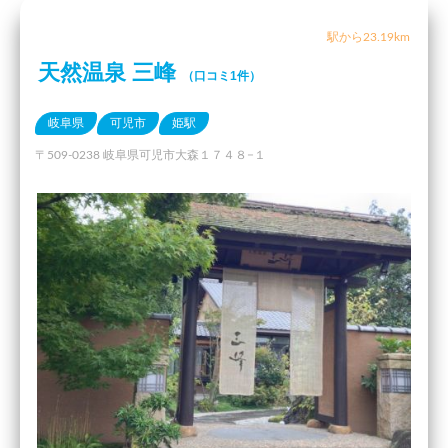
駅から23.19km
天然温泉 三峰
（口コミ1件）
岐阜県
可児市
姫駅
〒509-0238 岐阜県可児市大森１７４８−１