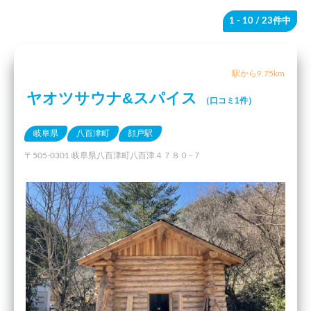
1 - 10
/ 23件中
駅から9.75km
ヤオツサウナ&スパイス
（口コミ1件）
岐阜県
八百津町
顔戸駅
〒505-0301 岐阜県八百津町八百津４７８０−７