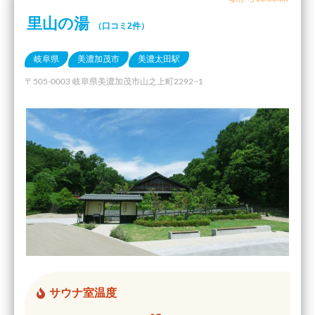
里山の湯
（口コミ2件）
岐阜県
美濃加茂市
美濃太田駅
〒505-0003 岐阜県美濃加茂市山之上町2292−1
サウナ室温度