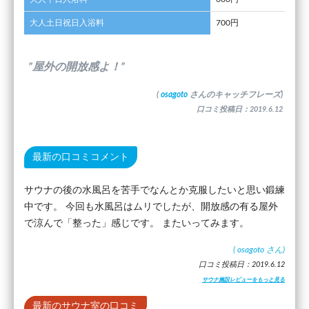
大人土日祝日入浴料
700円
”屋外の開放感よ！”
(
osagoto
さんのキャッチフレーズ)
口コミ投稿日：2019.6.12
最新の口コミコメント
サウナの後の水風呂を苦手でなんとか克服したいと思い鍛練
中です。 今回も水風呂はムリでしたが、開放感の有る屋外
で涼んで「整った」感じです。 またいってみます。
(
osagoto
さん)
口コミ投稿日：2019.6.12
サウナ施設レビューをもっと見る
最新のサウナ室の口コミ