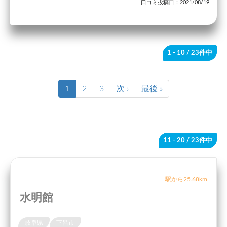
口コミ投稿日：2021/08/19
1 - 10
/ 23件中
1
2
3
次 ›
最後 »
11 - 20
/ 23件中
駅から25.68km
水明館
岐阜県
下呂市