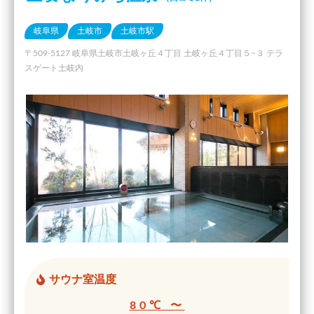
岐阜県
土岐市
土岐市駅
〒509-5127 岐阜県土岐市土岐ヶ丘４丁目 土岐ヶ丘４丁目５−３ テラ
スゲート土岐内
サウナ室温度
80℃ 〜