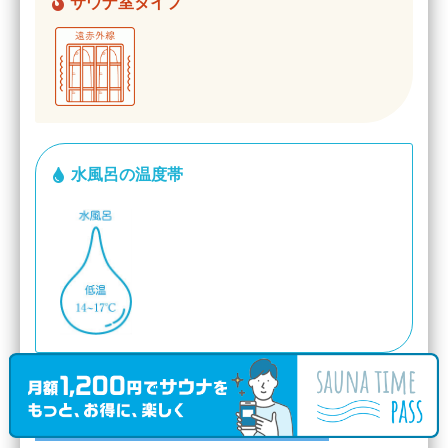
サウナ室タイプ
水風呂の温度帯
平日一般温泉スパ利用料金
800円
土日祝一般温泉スパ利用料金
900円