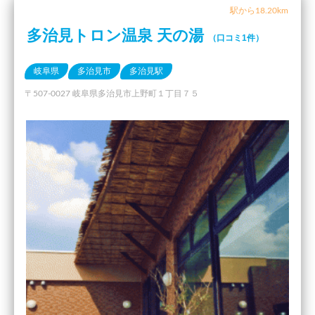
駅から18.20km
多治見トロン温泉 天の湯
（口コミ1件）
岐阜県
多治見市
多治見駅
〒507-0027 岐阜県多治見市上野町１丁目７５