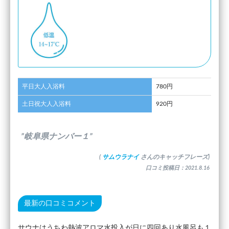
平日大人入浴料
780円
土日祝大人入浴料
920円
”岐阜県ナンバー１”
(
サムウラナイ
さんのキャッチフレーズ)
口コミ投稿日：2021.8.16
最新の口コミコメント
サウナはうちわ熱波アロマ水投入が日に四回あり水風呂も１