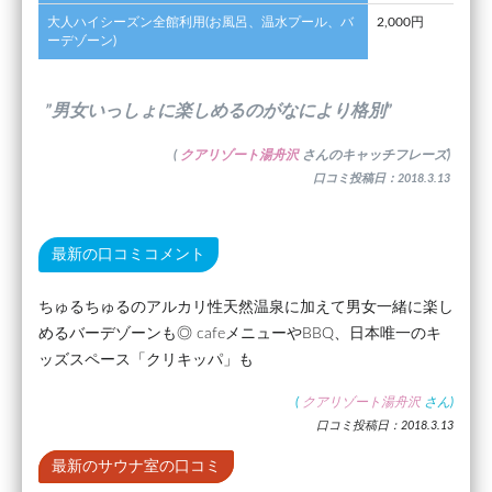
大人ハイシーズン全館利用(お風呂、温水プール、バ
2,000円
ーデゾーン)
”男女いっしょに楽しめるのがなにより格別”
(
クアリゾート湯舟沢
さんのキャッチフレーズ)
口コミ投稿日：2018.3.13
最新の口コミコメント
ちゅるちゅるのアルカリ性天然温泉に加えて男女一緒に楽し
めるバーデゾーンも◎ cafeメニューやBBQ、日本唯一のキ
ッズスペース「クリキッパ」も
(
クアリゾート湯舟沢
さん)
口コミ投稿日：2018.3.13
最新のサウナ室の口コミ