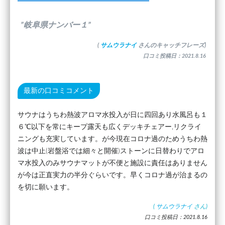
”岐阜県ナンバー１”
(
サムウラナイ
さんのキャッチフレーズ)
口コミ投稿日：2021.8.16
最新の口コミコメント
サウナはうちわ熱波アロマ水投入が日に四回あり水風呂も１
６℃以下を常にキープ露天も広くデッキチェアー,リクライ
ニングも充実しています。が今現在コロナ過のためうちわ熱
波は中止(岩盤浴では細々と開催)ストーンに日替わりでアロ
マ水投入のみサウナマットが不便と施設に責任はありません
が今は正直実力の半分ぐらいです。早くコロナ過が治まるの
を切に願います。
(
サムウラナイ
さん)
口コミ投稿日：2021.8.16