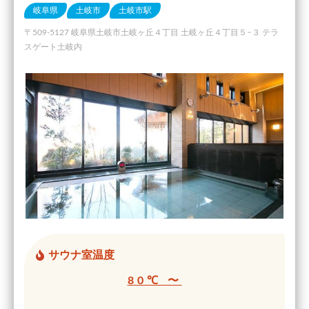
岐阜県
土岐市
土岐市駅
〒509-5127 岐阜県土岐市土岐ヶ丘４丁目 土岐ヶ丘４丁目５−３ テラ
スゲート土岐内
サウナ室温度
80℃ 〜