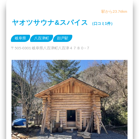
駅から23.76km
ヤオツサウナ&スパイス
（口コミ1件）
岐阜県
八百津町
顔戸駅
〒505-0301 岐阜県八百津町八百津４７８０−７