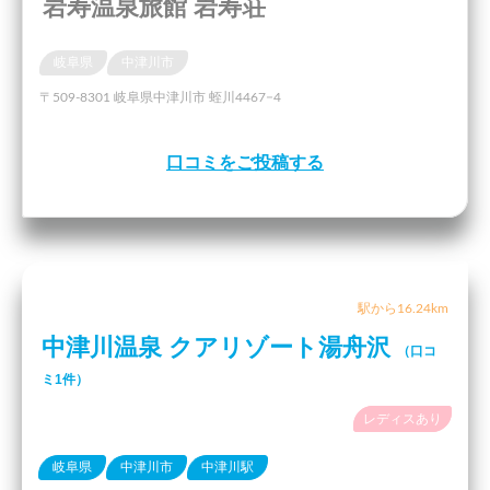
岩寿温泉旅館 岩寿荘
岐阜県
中津川市
〒509-8301 岐阜県中津川市 蛭川4467−4
口コミをご投稿する
駅から16.24km
中津川温泉 クアリゾート湯舟沢
（口コ
ミ1件）
レディスあり
岐阜県
中津川市
中津川駅