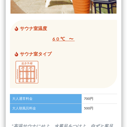
サウナ室温度
60℃ 〜
サウナ室タイプ
大人通常料金
700円
大人朝風呂料金
500円
”高温サウナにせよ。水風呂をつけよ。自ずと客足