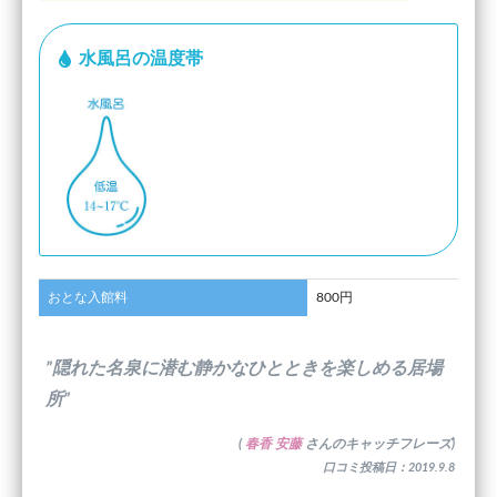
水風呂の温度帯
おとな入館料
800円
”隠れた名泉に潜む静かなひとときを楽しめる居場
所”
(
春香 安藤
さんのキャッチフレーズ)
口コミ投稿日：2019.9.8