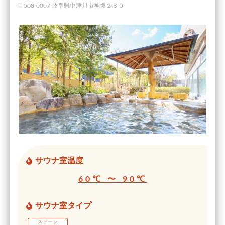
〒508-0007 岐阜県中津川市神坂２８０
サウナ室温度
60℃ 〜 90℃
サウナ室タイプ