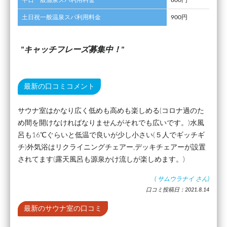
土日祝一般温泉スパ利用料金
900円
キャッチフレーズ募集中！
最新の口コミコメント
サウナ室はかなり広く低めも高めも楽しめる(コロナ過のた
め間を開けなければなりませんがそれでも広いです。)水風
呂も16℃ぐらいと低温で良いが少し小さい(５人でギッチギ
チ)外気浴はリクライニングチェアー,デッキチェアーが設置
されてます(露天風呂も源泉かけ流しが楽しめます。)
(
サムウラナイ
さん)
口コミ投稿日：2021.8.14
最新のサウナ室の口コミ