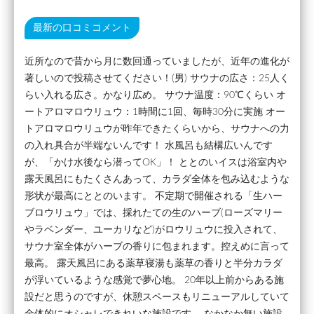
最新の口コミコメント
近所なので昔から月に数回通っていましたが、近年の進化が
著しいので投稿させてください！(男) サウナの広さ：25人く
らい入れる広さ。かなり広め。 サウナ温度：90℃くらい オ
ートアロマロウリュウ：1時間に1回、毎時30分に実施 オー
トアロマロウリュウが昨年できたくらいから、サウナへの力
の入れ具合が半端ないんです！ 水風呂も結構広いんです
が、「かけ水後なら潜ってOK」！ ととのいイスは浴室内や
露天風呂にもたくさんあって、カラダ全体を包み込むような
形状が最高にととのいます。 不定期で開催される「生ハー
ブロウリュウ」では、採れたての生のハーブ(ローズマリー
やラベンダー、ユーカリなど)がロウリュウに投入されて、
サウナ室全体がハーブの香りに包まれます。控えめに言って
最高。 露天風呂にある薬草寝湯も薬草の香りと半分カラダ
が浮いているような感覚で夢心地。 20年以上前からある施
設だと思うのですが、休憩スペースもリニューアルしていて
全体的にオシャレできれいな施設です。 なかなか無い施設