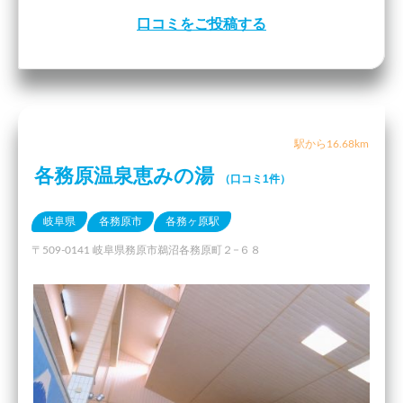
口コミをご投稿する
駅から16.68km
各務原温泉恵みの湯
（口コミ1件）
岐阜県
各務原市
各務ヶ原駅
〒509-0141 岐阜県務原市鵜沼各務原町２−６８