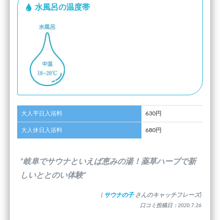
水風呂の温度帯
大人平日入浴料
630円
大人休日入浴料
680円
”岐阜でサウナといえば恵みの湯！薬草ハーブで新
しいととのい体験”
(
サウナの子
さんのキャッチフレーズ)
口コミ投稿日：2020.7.26