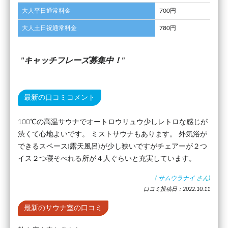
大人平日通常料金
700円
大人土日祝通常料金
780円
キャッチフレーズ募集中！
最新の口コミコメント
100℃の高温サウナでオートロウリュウ少しレトロな感じが
渋くて心地よいです。 ミストサウナもあります。 外気浴が
できるスペース(露天風呂)が少し狭いですがチェアーが２つ
イス２つ寝そべれる所が４人ぐらいと充実しています。
(
サムウラナイ
さん)
口コミ投稿日：2022.10.11
最新のサウナ室の口コミ