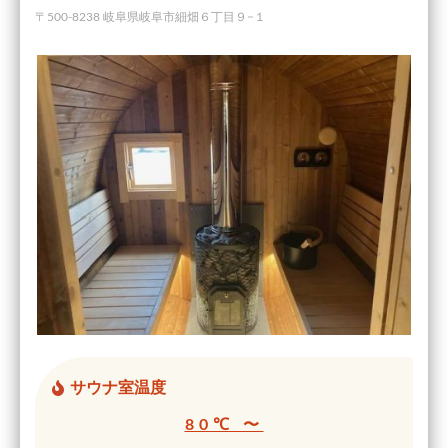
〒500-8238 岐阜県岐阜市細畑６丁目９−１
サウナ室温度
80℃ 〜