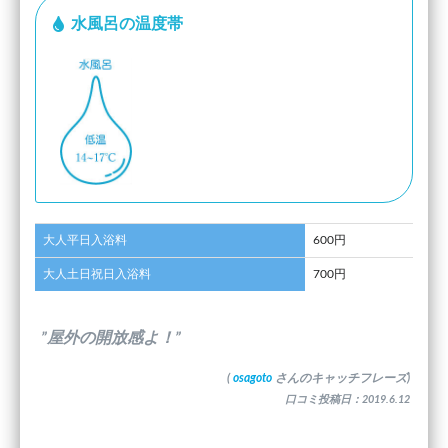
水風呂の温度帯
大人平日入浴料
600円
大人土日祝日入浴料
700円
”屋外の開放感よ！”
(
osagoto
さんのキャッチフレーズ)
口コミ投稿日：2019.6.12