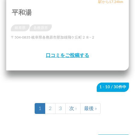
駅から17.24km
平和湯
岐阜県
各務原市
〒504-0835 岐阜県各務原市那加雄飛ケ丘町２８−２
口コミをご投稿する
1 - 10
/ 30件中
1
2
3
次 ›
最後 »