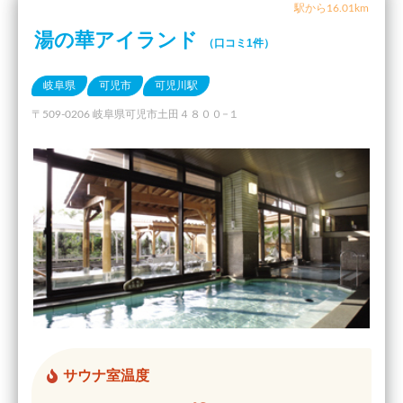
駅から16.01km
湯の華アイランド
（口コミ1件）
岐阜県
可児市
可児川駅
〒509-0206 岐阜県可児市土田４８００−１
サウナ室温度