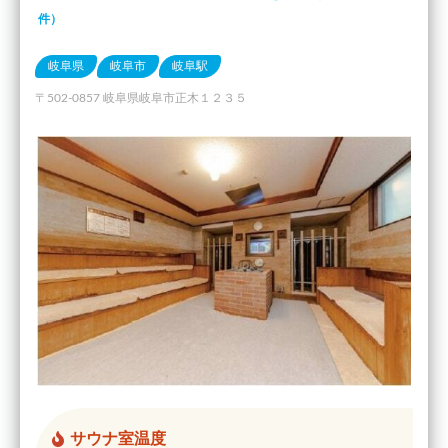
件）
岐阜県
岐阜市
岐阜駅
〒502-0857 岐阜県岐阜市正木１２３５
サウナ室温度