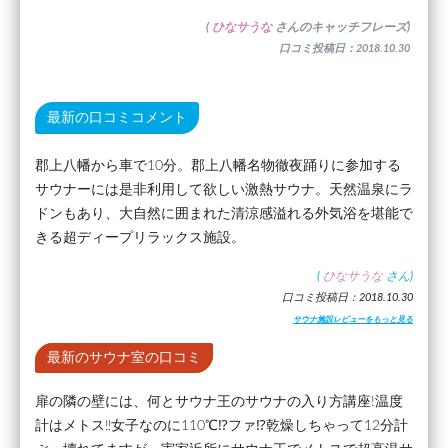
(
ひなサうな
さんのキャッチフレーズ)
口コミ投稿日：2018.10.30
最新の口コミコメント
郡上八幡から車で10分。郡上八幡名物徹夜踊りに参加する
サウナーには是非利用して欲しい激熱サウナ。天然温泉にラ
ドンもあり、大自然に囲まれた清涼感溢れる外気浴を堪能で
きる超ディープリラックス施設。
(
ひなサうな
さん)
口コミ投稿日：2018.10.30
サウナ施設レビューをもっと見る
最新のサウナ室の口コミ
扉の隣の壁には、何とサウナ王のサウナの入り方講座!温度
計はメトス‼女子なのに110℃⁉ファ⁉乾燥しちゃって12分計