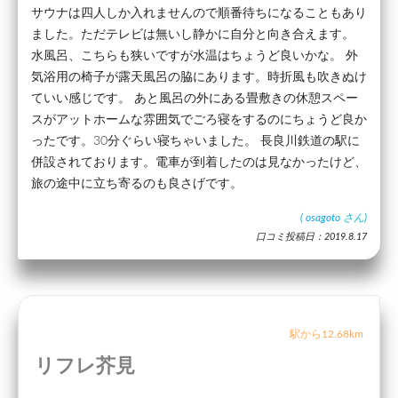
サウナは四人しか入れませんので順番待ちになることもあり
ました。ただテレビは無いし静かに自分と向き合えます。
水風呂、こちらも狭いですが水温はちょうど良いかな。 外
気浴用の椅子が露天風呂の脇にあります。時折風も吹きぬけ
ていい感じです。 あと風呂の外にある畳敷きの休憩スペー
スがアットホームな雰囲気でごろ寝をするのにちょうど良か
ったです。30分ぐらい寝ちゃいました。 長良川鉄道の駅に
併設されております。電車が到着したのは見なかったけど、
旅の途中に立ち寄るのも良さげです。
(
osagoto
さん)
口コミ投稿日：2019.8.17
駅から12.68km
リフレ芥見