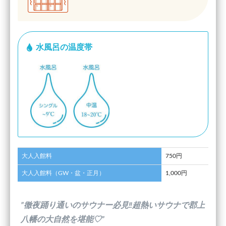
水風呂の温度帯
大人入館料
750円
大人入館料（GW・盆・正月）
1,000円
”徹夜踊り通いのサウナー必見‼超熱いサウナで郡上
八幡の大自然を堪能♡”