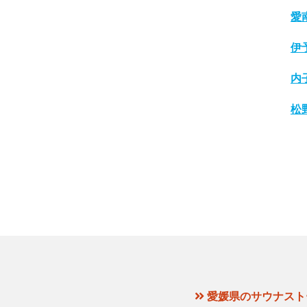
愛
伊
内
松
愛媛県のサウナスト