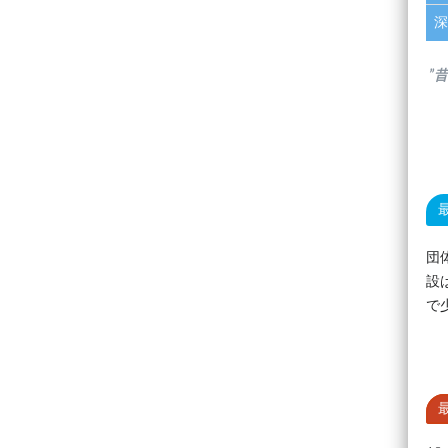
深
”
団
設
で