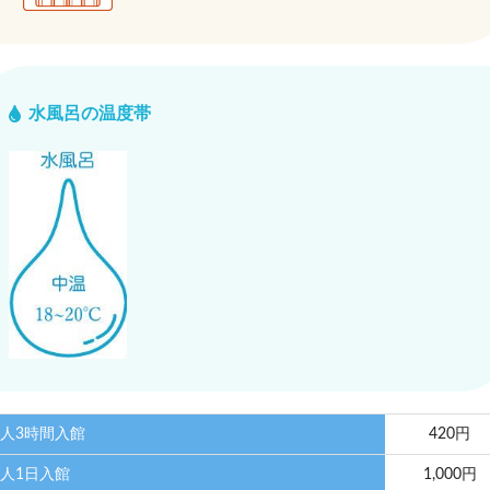
水風呂の温度帯
人3時間入館
420円
人1日入館
1,000円