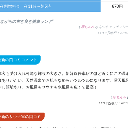
夜割増料金 夜11時～朝5時
870円
昔ながらの古き良き健康ランド”
(
床ちん♨️
さんのキャッチフレー
口コミ投稿日：2018.3
最新の口コミコメント
体客も受け入れ可能な施設の大きさ。新幹線停車駅のほど近くにこの温
はありがたい。天然温泉でお肌もなめらかツルツルになります。露天風
少し距離あり。お風呂もサウナも水風呂も広くて最高！
(
床ちん♨️
口コミ投稿日：2018.3
最新のサウナ室の口コミ