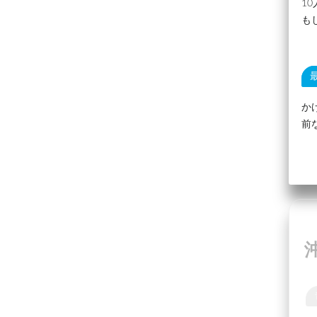
1
も
か
前