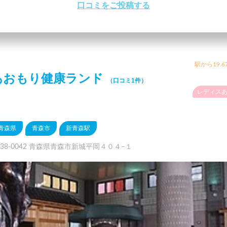
口コミをご投稿する
駅から19.6
あおもり健康ランド
（口コミ1件）
レディス
青森県
青森市
新青森駅
038-0042 青森県青森市新城平岡４０４−１