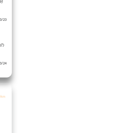
分
/23
目の
/24
5km