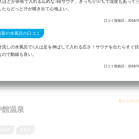
0人ほどが余裕で入れる広めな3段サウナ。きっちり80℃で湿度もあって5
したらどっと汗が噴き出て心地よい。
口コミ投稿日：2018/03
最新の水風呂の口コミ
け流しの水風呂で6人は足を伸ばして入れる広さ！サウナを出たらすぐ
なので動線も良い。
口コミ投稿日：2018/03
駅から20.5
沖館温泉
青森県
青森市