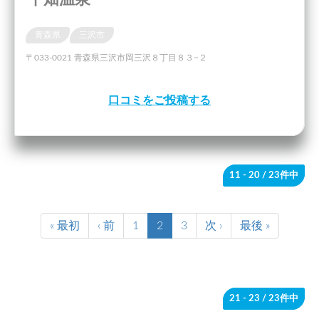
青森県
三沢市
〒033-0021 青森県三沢市岡三沢８丁目８３−２
口コミをご投稿する
11 - 20
/ 23件中
« 最初
‹ 前
1
2
3
次 ›
最後 »
21 - 23
/ 23件中