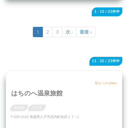
1 - 10
/ 23件中
1
2
3
次 ›
最後 »
11 - 20
/ 23件中
駅から9.69km
はちのへ温泉旅館
青森県
八戸市
〒039-1101 青森県八戸市尻内町島田１７−１