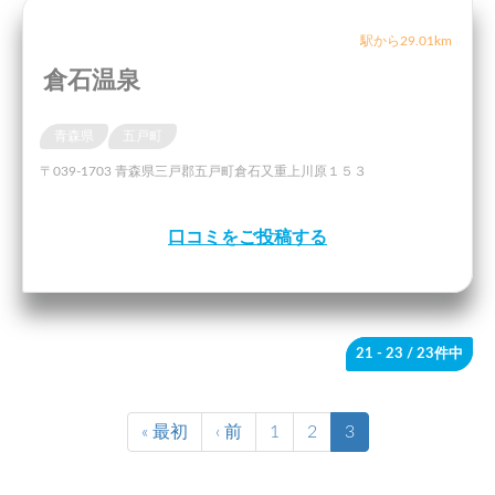
駅から29.01km
倉石温泉
青森県
五戸町
〒039-1703 青森県三戸郡五戸町倉石又重上川原１５３
口コミをご投稿する
21 - 23
/ 23件中
« 最初
‹ 前
1
2
3